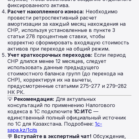
фиксированного актива.
Расчет накопленного износа:
Необходимо
провести ретроспективный расчет
амортизации за каждый месяц нахождения на
СНР, используя установленные в пункте 3
статьи 278 процентные ставки, чтобы
корректно сформировать входящую стоимость
активов при переходе на общий режим.
Учет краткосрочных переходов:
Если период
СНР длился менее 12 месяцев, следует
использовать данные предыдущего
стоимостного баланса групп (до перехода на
СНР), корректируя их на вычеты,
предусмотренные статьями 275–277 и 279–282
НК РК.
💡
Рекомендация:
Для актуальных
консультаций по применению Налогового
кодекса в 1С подключите
1С:ИТС
—
единственный полный официальный источник
по 1С для Казахстана. Подробнее:
1c-
sapa.kz/1cits
💬
Вступайте в экспертный чат!
Обсуждение,