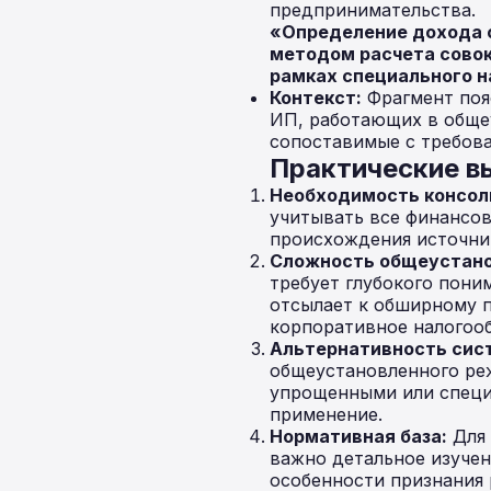
предпринимательства.
«Определение дохода о
методом расчета совок
рамках специального н
Контекст:
Фрагмент пояс
ИП, работающих в обще
сопоставимые с требова
Практические в
Необходимость консол
учитывать все финансов
происхождения источни
Сложность общеустано
требует глубокого пони
отсылает к обширному п
корпоративное налогоо
Альтернативность сист
общеустановленного реж
упрощенными или специ
применение.
Нормативная база:
Для 
важно детальное изучен
особенности признания 