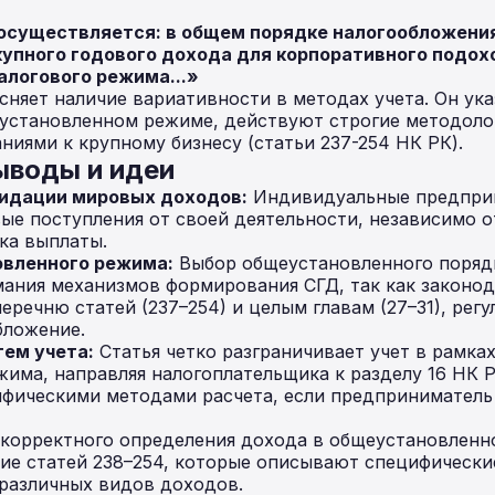
существляется: в общем порядке налогообложения
упного годового дохода для корпоративного подоход
алогового режима...»
няет наличие вариативности в методах учета. Он указ
установленном режиме, действуют строгие методоло
ниями к крупному бизнесу (статьи 237-254 НК РК).
ыводы и идеи
идации мировых доходов:
Индивидуальные предпри
ые поступления от своей деятельности, независимо о
ка выплаты.
вленного режима:
Выбор общеустановленного поряд
мания механизмов формирования СГД, так как законо
еречню статей (237–254) и целым главам (27–31), ре
бложение.
ем учета:
Статья четко разграничивает учет в рамка
има, направляя налогоплательщика к разделу 16 НК Р
фическими методами расчета, если предприниматель 
корректного определения дохода в общеустановленн
ие статей 238–254, которые описывают специфически
различных видов доходов.