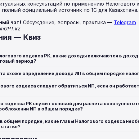
ктуальных консультаций по применению Налогового к
полный официальный источник по 1С для Казахстана
ный чат!
Обсуждение, вопросы, практика —
Telegram
uhGPT.kz
ния — Квиз
алогового кодекса РК, какие доходы включаются в дохо
оговый период?
та схоже определение дохода ИП в общем порядке нал
ового кодекса следует обратиться ИП, если он работает
го кодекса РК служит основой для расчета совокупного 
гообложении ИП в общем порядке?
 в общем порядке, какие главы Налогового кодекса нео
 статье?