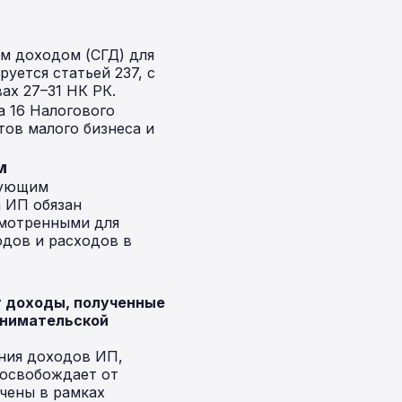
м доходом (СГД) для
уется статьей 237, с
ах 27–31 НК РК.
а 16 Налогового
тов малого бизнеса и
м
рующим
 ИП обязан
смотренными для
одов и расходов в
 доходы, полученные
ринимательской
ния доходов ИП,
 освобождает от
учены в рамках