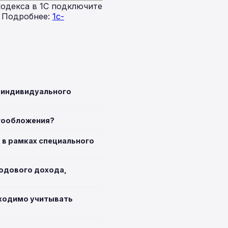
одекса в 1С подключите
. Подробнее:
1c-
д индивидуального
огообложения?
 в рамках специального
годового дохода,
бходимо учитывать