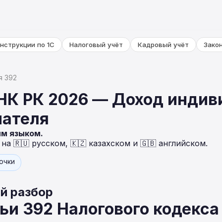
нструкции по 1С
Налоговый учёт
Кадровый учёт
Зако
я 392
 НК РК 2026 — Доход индив
ателя
ым языком.
а 🇷🇺 русском, 🇰🇿 казахском и 🇬🇧 английском.
точки
й разбор
ьи 392 Налогового кодекса