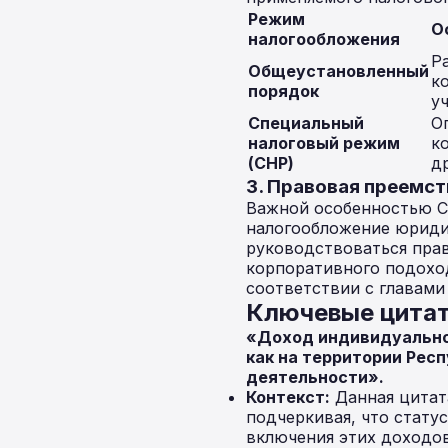
Режим
О
налогообложения
Р
Общеустановленный
к
порядок
у
Специальный
О
налоговый режим
к
(СНР)
д
3. Правовая преемс
Важной особенностью Ст
налогообложение юриди
руководствоваться пра
корпоративного подоход
соответствии с главами 
Ключевые цитат
«Доход индивидуально
как на территории Респ
деятельности».
Контекст:
Данная цитат
подчеркивая, что стату
включения этих доходов