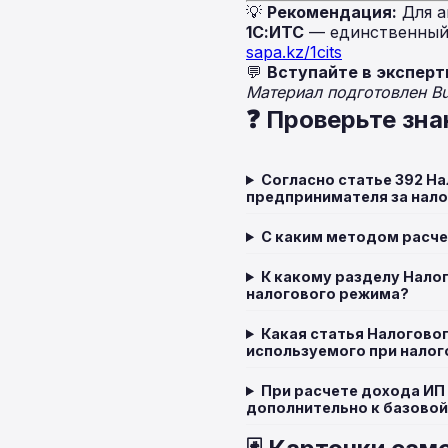
💡
Рекомендация:
Для а
1С:ИТС
— единственный 
sapa.kz/1cits
💬
Вступайте в эксперт
Материал подготовлен B
❓ Проверьте зна
Согласно статье 392 Н
предпринимателя за нал
С каким методом расче
К какому разделу Налог
налогового режима?
Какая статья Налогово
используемого при нало
При расчете дохода ИП
дополнительно к базовой