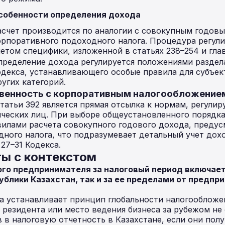
собенности определения дохода
асчет производится по аналогии с совокупным годовы
орпоративного подоходного налога. Процедура регулир
четом специфики, изложенной в статьях 238–254 и глав
пределение дохода регулируется положениями раздел
одекса, устанавливающего особые правила для субъек
ругих категорий.
твенность с корпоративным налогообложение
атьи 392 является прямая отсылка к нормам, регули
ческих лиц. При выборе общеустановленного порядка
вилами расчета совокупного годового дохода, преду
ного налога, что подразумевает детальный учет дох
27–31 Кодекса.
ы с контекстом
го предпринимателя за налоговый период включает
ублики Казахстан, так и за ее пределами от предп
а устанавливает принцип глобальности налогообложе
с резидента или место ведения бизнеса за рубежом не
 в налоговую отчетность в Казахстане, если они пол