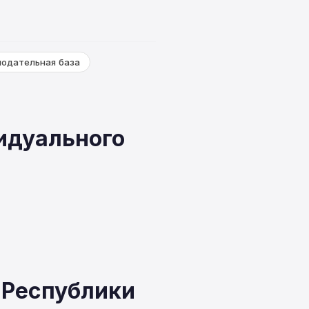
нодательная база
идуального
 Республики