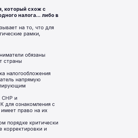
, который схож с
ного налога... либо в
ывает на то, что для
гические рамки,
ниматели обязаны
т страны
ка налогообложения
датель напрямую
гулирующим
х СНР и
К для ознакомления с
имеет право на их
ом порядке критически
е корректировки и