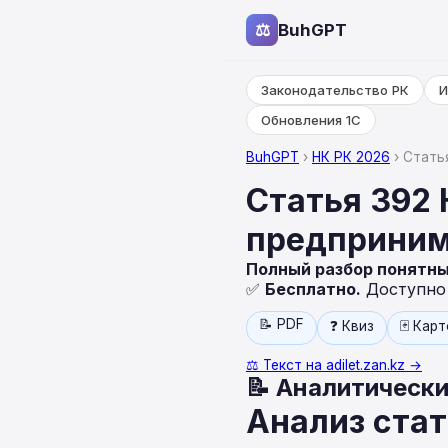
⚖
BuhGPT
Законодательство РК
И
Обновления 1С
BuhGPT
›
НК РК 2026
› Стать
Статья 392
предприним
Полный разбор понятн
✅
Бесплатно.
Доступно н
📝 PDF
❓ Квиз
🃏 Кар
⚖️ Текст на adilet.zan.kz →
📝 Аналитически
Анализ стат