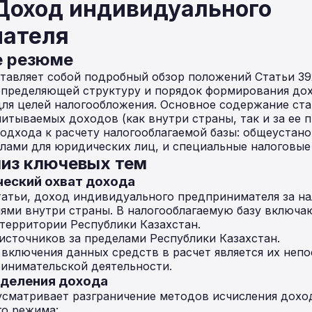
 Доход индивидуального
ателя
е резюме
тавляет собой подробный обзор положений Статьи 39
 определяющей структуру и порядок формирования до
ля целей налогообложения. Основное содержание ста
читываемых доходов (как внутри страны, так и за ее 
одхода к расчету налогооблагаемой базы: общеустан
лами для юридических лиц, и специальные налоговые
из ключевых тем
ический охват дохода
атьи, доход индивидуального предпринимателя за н
ями внутри страны. В налогооблагаемую базу включаю
территории Республики Казахстан.
источников за пределами Республики Казахстан.
включения данных средств в расчет является их непо
инимательской деятельности.
еделения дохода
сматривает разграничение методов исчисления дохо
го режима: