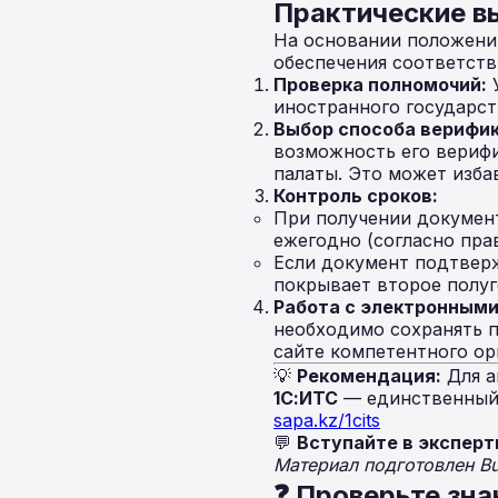
Практические в
На основании положени
обеспечения соответств
Проверка полномочий:
У
иностранного государст
Выбор способа верифик
возможность его верифи
палаты. Это может изба
Контроль сроков:
При получении документ
ежегодно (согласно пра
Если документ подтверж
покрывает второе полуг
Работа с электронными
необходимо сохранять 
сайте компетентного ор
💡
Рекомендация:
Для а
1С:ИТС
— единственный 
sapa.kz/1cits
💬
Вступайте в эксперт
Материал подготовлен B
❓ Проверьте зна