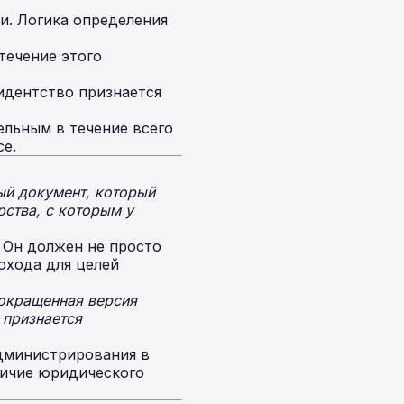
и. Логика определения
течение этого
зидентство признается
льным в течение всего
се.
ый документ, который
рства, с которым у
 Он должен не просто
охода для целей
сокращенная версия
 признается
администрирования в
личие юридического