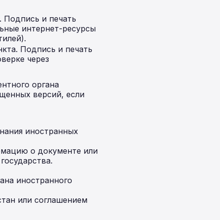
. Подпись и печать
ьные интернет-ресурсы
илей).
кта. Подпись и печать
оверке через
ентного органа
ащенных версий, если
знания иностранных
рмацию о документе или
государства.
гана иностранного
стан или соглашением