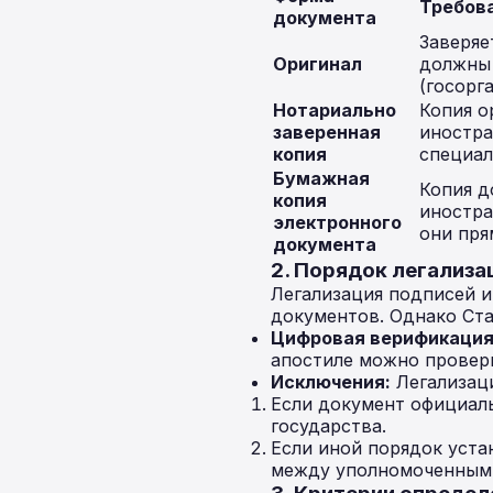
Требова
документа
Заверяе
Оригинал
должны 
(госорг
Нотариально
Копия о
заверенная
иностра
копия
специал
Бумажная
Копия д
копия
иностра
электронного
они пря
документа
2. Порядок легализа
Легализация подписей и
документов. Однако Ст
Цифровая верификация
апостиле можно провери
Исключения:
Легализаци
Если документ официаль
государства.
Если иной порядок уст
между уполномоченными