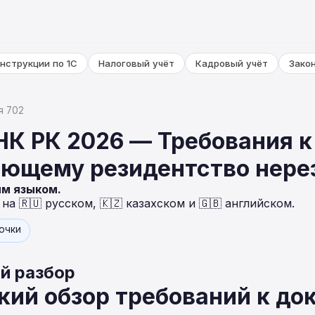
нструкции по 1С
Налоговый учёт
Кадровый учёт
Зако
я 702
НК РК 2026 — Требования к
ющему резидентство нере
ым языком.
а 🇷🇺 русском, 🇰🇿 казахском и 🇬🇧 английском.
точки
й разбор
кий обзор требований к до