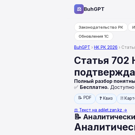
⚖
BuhGPT
Законодательство РК
И
Обновления 1С
BuhGPT
›
НК РК 2026
› Стать
Статья 702 
подтвержда
Полный разбор понятн
✅
Бесплатно.
Доступно н
📝 PDF
❓ Квиз
🃏 Кар
⚖️ Текст на adilet.zan.kz →
📝 Аналитически
Аналитичес