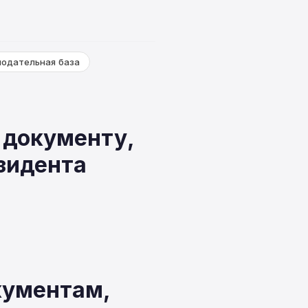
нодательная база
 документу,
зидента
кументам,