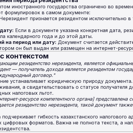
ения периода резидентства
том иностранного государства ограничено во времен
от формулировок в самом документе:
Нерезидент признается резидентом исключительно в 
дату:
Если в документе указана конкретная дата, ре
а календарного года и до этой даты.
й на период или дату:
Документ считается действите
отором он был выдан или размещен на интернет-ресур
с контекстом
ающим резидентство нерезидента, является официальн
идент — получатель дохода является резидентом госуда
ждународный договор."
ние устанавливает юридическую природу документа.
ивания, а свидетельствовать о статусе получателя д
ных налоговых льгот.
интернет-ресурсе компетентного органа] представлена 
ается резидентство нерезидента, такой документ также
 подчеркивает гибкость казахстанского налогового 
 цифровых форматов. Важна не полнота текста, а на
езидентства.