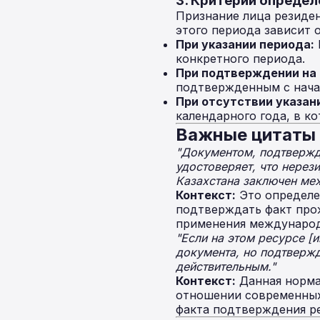
3. Критерии определ
Признание лица резиден
этого периода зависит 
При указании периода:
конкретного периода.
При подтверждении на 
подтвержденным с начал
При отсутствии указани
календарного года, в к
Важные цитаты 
"Документом, подтвержд
удостоверяет, что нерез
Казахстана заключен ме
Контекст:
Это определе
подтверждать факт прож
применения международ
"Если на этом ресурсе [
документа, но подтвержд
действительным."
Контекст:
Данная норма
отношении современных
факта подтверждения р