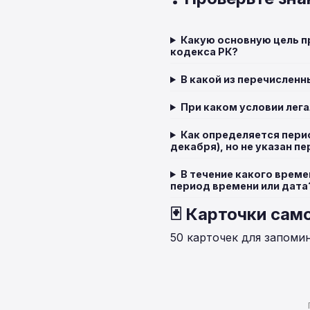
Какую основную цель п
кодекса РК?
В какой из перечислен
При каком условии лега
Как определяется перио
декабря), но не указан п
В течение какого време
период времени или дата
🃏 Карточки сам
50 карточек для запоми