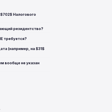
 $702$ Налогового
дающий резидентство?
НЕ требуется?
ата (например, на $31$
ем вообще не указан
T