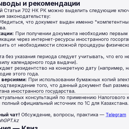
ыводы и рекомендации
й Статьи 702 НК РК можно выделить следующие ключ
ия законодательству:
бедиться, что документ выдан именно "компетентны
ва.
ации:
При получении документа необходимо первым
кации через интернет-ресурсы иностранного госорга
вить от необходимости сложной процедуры физическо
а без указания периода следует учитывать, что его 
вилу календарного года выдачи).
дает резидентство на конкретную дату (например, на
одие этого года.
 версиями:
При использовании бумажных копий элек
подтверждение того, что данный документ был разме
гана иностранного государства.
ктуальных консультаций по применению Налогового к
полный официальный источник по 1С для Казахстана
ный чат!
Обсуждение, вопросы, практика —
Telegram
uhGPT.kz
ния — Квиз