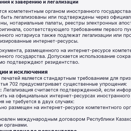
ния к заверению и легализации
тся компетентным органом иностранного государства
быть легализованы или подтверждены через официал
аны, нотариальные палаты, реестры электронных апост
ригинала, соответствующего требованиям первого пун
нного нотариуса также подлежат легализации или пр
изированные интернет-ресурсы.
окумента, размещенного на интернет-ресурсе компет
нного государства. Допускается использование сокр
мо подтверждают резидентство.
ции и исключения
 печатей является стандартным требованием для при
атья 702 предусматривает существенные упрощения:
:
Легализация считается подтвержденной, если инфо
ть на официальных интернет-ресурсах иностранного 
я не требуется в двух случаях:
но размещен на интернет-ресурсе компетентного ор
ановлен международным договором Республики Казах
 органами.