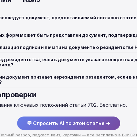
реследует документ, предоставляемый согласно статье
ных форм может быть представлен документ, подтверж
лизация подписи и печати на документе о резидентстве 
д резидентства, если в документе указана конкретная д
ериод?
ни документ признает нерезидента резидентом, если в н
?
опроверки
нания ключевых положений статьи 702. Бесплатно.
💬 Спросить AI по этой статье →
Полный разбор, подкаст, квиз, карточки — всё бесплатно в BuhGP