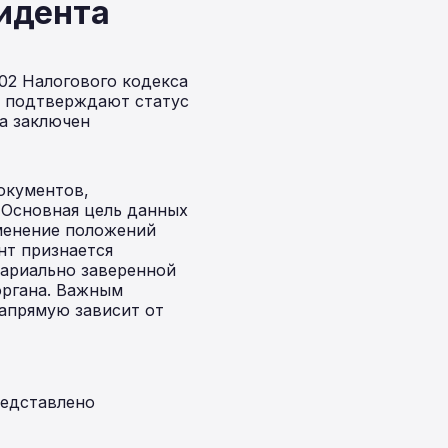
идента
02 Налогового кодекса
е подтверждают статус
на заключен
окументов,
 Основная цель данных
менение положений
нт признается
тариально заверенной
органа. Важным
апрямую зависит от
редставлено