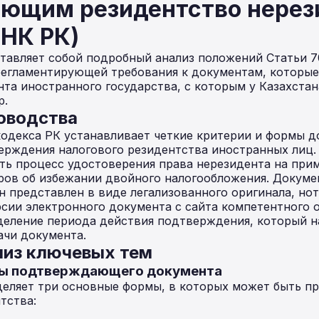
ющим резидентство нерез
 НК РК)
тавляет собой подробный анализ положений Статьи 7
 регламентирующей требования к документам, которы
нта иностранного государства, с которым у Казахста
р.
оводства
кодекса РК устанавливает четкие критерии и формы д
ерждения налогового резидентства иностранных лиц.
ть процесс удостоверения права нерезидента на при
ов об избежании двойного налогообложения. Докуме
н представлен в виде легализованного оригинала, но
сии электронного документа с сайта компетентного 
деление периода действия подтверждения, который н
ачи документа.
из ключевых тем
мы подтверждающего документа
деляет три основные формы, в которых может быть п
тства: