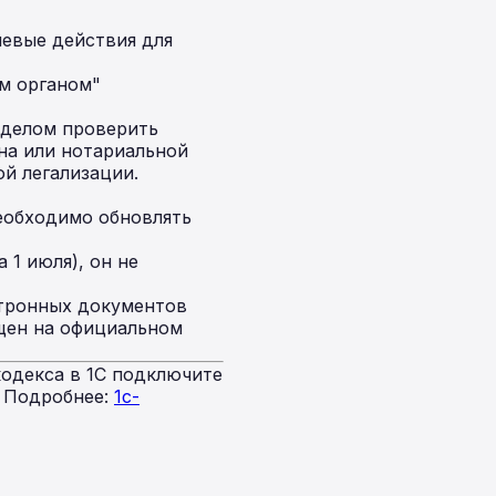
евые действия для
м органом"
 делом проверить
на или нотариальной
й легализации.
необходимо обновлять
 1 июля), он не
тронных документов
щен на официальном
одекса в 1С подключите
. Подробнее:
1c-