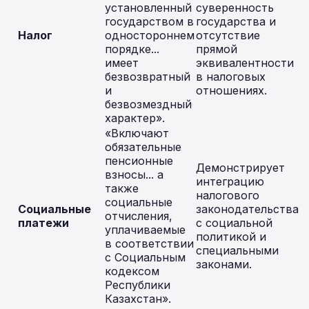
установленный
суверенность
государством в
государства и
Налог
одностороннем
отсутствие
порядке...
прямой
имеет
эквивалентности
безвозвратный
в налоговых
и
отношениях.
безвозмездный
характер».
«Включают
обязательные
пенсионные
Демонстрирует
взносы... а
интеграцию
также
налогового
социальные
Социальные
законодательства
отчисления,
платежи
с социальной
уплачиваемые
политикой и
в соответствии
специальными
с Социальным
законами.
кодексом
Республики
Казахстан».