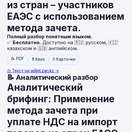
из стран – участников
ЕАЭС с использованием
метода зачета.
Полный разбор понятным языком.
✅
Бесплатно.
Доступно на 🇷🇺 русском, 🇰🇿
казахском и 🇬🇧 английском.
📝 PDF
❓ Квиз
🃏 Карточки
⚖️ Текст на adilet.zan.kz →
📝 Аналитический разбор
Аналитический
брифинг: Применение
метода зачета при
уплате НДС на импорт