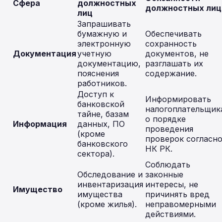
Сфера
должностных
должностных лиц
лиц
Запрашивать
бумажную и
Обеспечивать
электронную
сохранность
Документация
учетную
документов, не
документацию,
разглашать их
пояснения
содержание.
работников.
Доступ к
Информировать
банковской
налогоплательщик
тайне, базам
о порядке
Информация
данных, ПО
проведения
(кроме
проверок согласн
банковского
НК РК.
сектора).
Соблюдать
Обследование и
законные
инвентаризация
интересы, не
Имущество
имущества
причинять вред
(кроме жилья).
неправомерными
действиями.