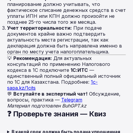
планирование должно учитывать, что
фактическое списание денежных средств в счет
уплаты ИПН или КПН должно произойти не
позднее 25-го числа того же месяца.
Учет территориальности:
При подаче
документов крайне важно подтвердить
актуальность места регистрации, так как
декларация должна быть направлена именно в
орган по месту учета налогоплательщика.
💡
Рекомендация:
Для актуальных
консультаций по применению Налогового
кодекса в 1С подключите
1С:ИТС
—
единственный полный официальный источник
по 1С для Казахстана. Подробнее:
1c-
sapa.kz/1cits
💬
Вступайте в экспертный чат!
Обсуждение,
вопросы, практика —
Telegram
Материал подготовлен BuhGPT.kz
❓ Проверьте знания — Квиз
В какой срок должна быть подана упрощенная