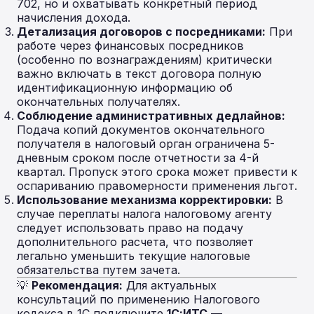
702, но и охватывать конкретный период
начисления дохода.
Детализация договоров с посредниками:
При
работе через финансовых посредников
(особенно по вознаграждениям) критически
важно включать в текст договора полную
идентификационную информацию об
окончательных получателях.
Соблюдение административных дедлайнов:
Подача копий документов окончательного
получателя в налоговый орган ограничена 5-
дневным сроком после отчетности за 4-й
квартал. Пропуск этого срока может привести к
оспариванию правомерности применения льгот.
Использование механизма корректировки:
В
случае переплаты налога налоговому агенту
следует использовать право на подачу
дополнительного расчета, что позволяет
легально уменьшить текущие налоговые
обязательства путем зачета.
💡
Рекомендация:
Для актуальных
консультаций по применению Налогового
кодекса в 1С подключите
1С:ИТС
—