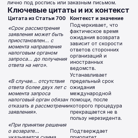
лично под роспись или заказным письмом.
Ключевые цитаты и их контекст
Цитата из Статьи 700
Контекст и значение
Подчеркивает, что
«Срок рассмотрения
фактическое время
заявления может быть
ожидания возврата
приостановлен... с
зависит от скорости
момента направления
ответов сторонних
налоговым органом
организаций и
запроса... до получения
иностранных
ответа на него».
ведомств.
Устанавливает
«В случае... отсутствия
предельный срок
ответа более двух лет с
ожидания
момента запроса
международной
налоговый орган обязан
помощи, после
отказать в рассмотрении
которого процедура
заявления».
прекращается не в
пользу нерезидента.
«При принятии решения
о возврате...
Подтверждает
указывается сумма,
приоритет