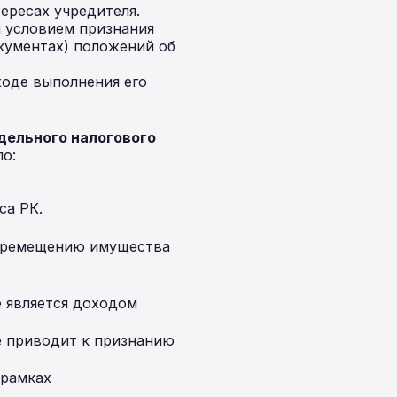
ересах учредителя.
 условием признания
окументах) положений об
оде выполнения его
дельного налогового
по:
са РК.
перемещению имущества
е является доходом
е приводит к признанию
 рамках