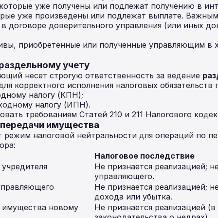
которые уже получены или подлежат получению в инт
рые уже произведены или подлежат выплате. Важным
е в договоре доверительного управления (или иных д
вы, приобретенные или полученные управляющим в х
 раздельному учету
ющий несет строгую ответственность за ведение
раз
для корректного исполнения налоговых обязательств 
дному налогу (КПН);
одному налогу (ИПН).
овать требованиям Статей 210 и 211 Налогового кодек
с передачи имущества
ет режим налоговой нейтральности для операций по 
ора:
Налоговое последствие
 учредителя
Не признается реализацией; н
управляющего.
управляющего
Не признается реализацией; н
дохода или убытка.
 имущества новому
Не признается реализацией (в
законодательства о недрах).