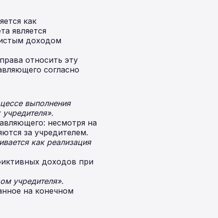
яется как
та является
чистым доходом
права относить эту
равляющего согласно
оцессе выполнения
 учредителя».
авляющего: несмотря на
яются за учредителем.
вается как реализация
фиктивных доходов при
ом учредителя».
анное на конечном