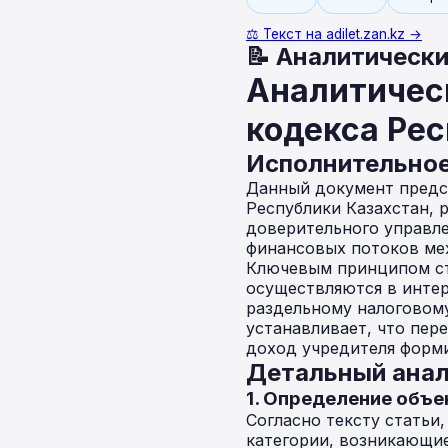
⚖️ Текст на adilet.zan.kz →
📝 Аналитически
Аналитическ
кодекса Рес
Исполнительно
Данный документ предст
Республики Казахстан, 
доверительного управле
финансовых потоков ме
Ключевым принципом ста
осуществляются в интер
раздельному налоговому
устанавливает, что пере
доход учредителя форми
Детальный анал
1. Определение объе
Согласно тексту статьи,
категории, возникающи