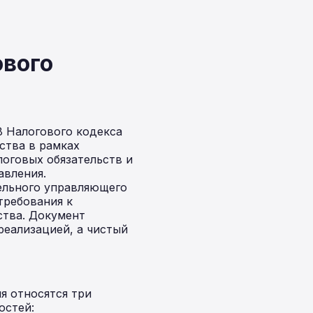
ового
8 Налогового кодекса
ства в рамках
логовых обязательств и
авления.
ельного управляющего
требования к
ства. Документ
реализацией, а чистый
я относятся три
остей: