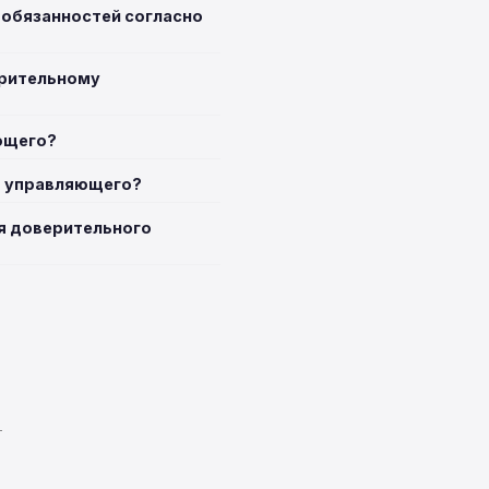
 обязанностей согласно
ерительному
ющего?
о управляющего?
ия доверительного
T