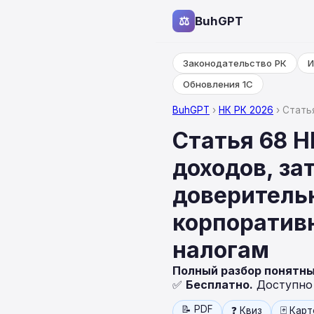
⚖
BuhGPT
Законодательство РК
И
Обновления 1С
BuhGPT
›
НК РК 2026
› Стать
Статья 68 
доходов, за
доверитель
корпоратив
налогам
Полный разбор понятн
✅
Бесплатно.
Доступно н
📝 PDF
❓ Квиз
🃏 Кар