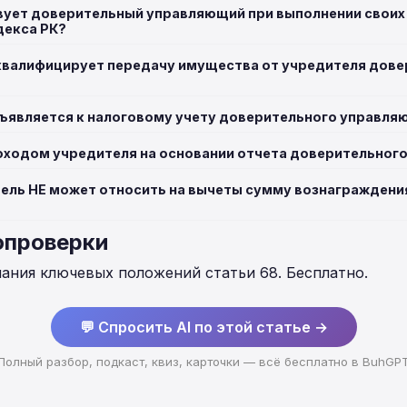
твует доверительный управляющий при выполнении своих
декса РК?
квалифицирует передачу имущества от учредителя дов
ъявляется к налоговому учету доверительного управля
оходом учредителя на основании отчета доверительног
тель НЕ может относить на вычеты сумму вознагражден
опроверки
нания ключевых положений статьи 68. Бесплатно.
💬 Спросить AI по этой статье →
Полный разбор, подкаст, квиз, карточки — всё бесплатно в BuhGP