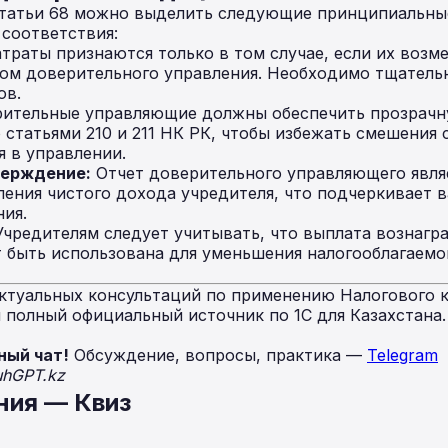
Статьи 68 можно выделить следующие принципиальны
 соответствия:
траты признаются только в том случае, если их возм
ом доверительного управления. Необходимо тщатель
ов.
ительные управляющие должны обеспечить прозрачн
о статьями 210 и 211 НК РК, чтобы избежать смешения
 в управлении.
верждение:
Отчет доверительного управляющего явля
ения чистого дохода учредителя, что подчеркивает в
ния.
чредителям следует учитывать, что выплата вознаг
т быть использована для уменьшения налогооблагаемой
ктуальных консультаций по применению Налогового к
полный официальный источник по 1С для Казахстана
ный чат!
Обсуждение, вопросы, практика —
Telegram
uhGPT.kz
ния — Квиз