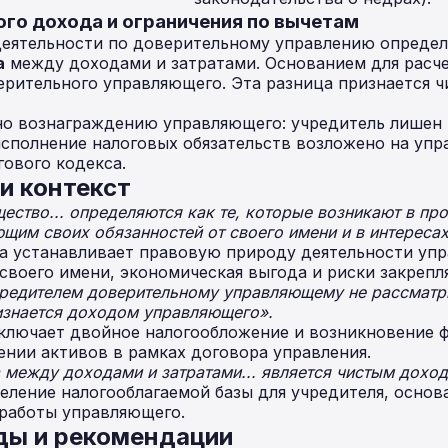
ого дохода и ограничения по вычетам
еятельности по доверительному управлению определ
а
между доходами и затратами. Основанием для расче
ерительного управляющего. Эта разница признается 
но вознаграждению управляющего: учредитель лишен 
исполнение налоговых обязательств возложено на уп
гового кодекса.
и контекст
ество... определяются как те, которые возникают в пр
им своих обязанностей от своего имени и в интересах
а устанавливает правовую природу деятельности упр
 своего имени, экономическая выгода и риски закрепл
редителем доверительному управляющему не рассматри
ризнается доходом управляющего».
ключает двойное налогообложение и возникновение 
нии активов в рамках договора управления.
между доходами и затратами... является чистым доход
ление налогооблагаемой базы для учредителя, основ
 работы управляющего.
ды и рекомендации