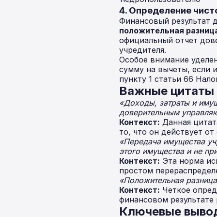
4. Определение чист
Финансовый результат д
положительная разниц
официальный отчет дов
учредителя.
Особое внимание уделе
сумму на вычеты, если 
пункту 1 статьи 66 Нало
Важные цитаты 
«Доходы, затраты и имущ
доверительным управляющ
Контекст:
Данная цитат
то, что он действует от
«Передача имущества уч
этого имущества и не п
Контекст:
Эта норма ис
простом перераспределе
«Положительная разница 
Контекст:
Четкое опреде
финансовом результате
Ключевые выво