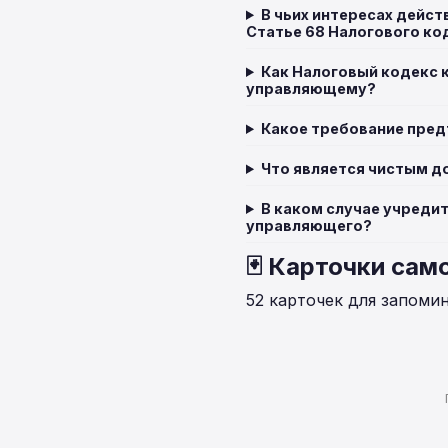
В чьих интересах дейс
Статье 68 Налогового ко
Как Налоговый кодекс 
управляющему?
Какое требование пред
Что является чистым д
В каком случае учреди
управляющего?
🃏 Карточки сам
52 карточек для запоми