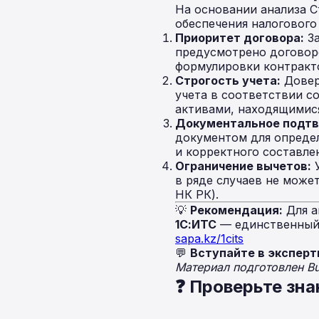
На основании анализа 
обеспечения налогового
Приоритет договора:
За
предусмотрено договор
формулировки контракт
Строгость учета:
Довер
учета в соответствии с
активами, находящимися
Документальное подт
документом для определ
и корректного составле
Ограничение вычетов:
У
в ряде случаев не може
НК РК).
💡
Рекомендация:
Для а
1С:ИТС
— единственный 
sapa.kz/1cits
💬
Вступайте в эксперт
Материал подготовлен B
❓ Проверьте зна