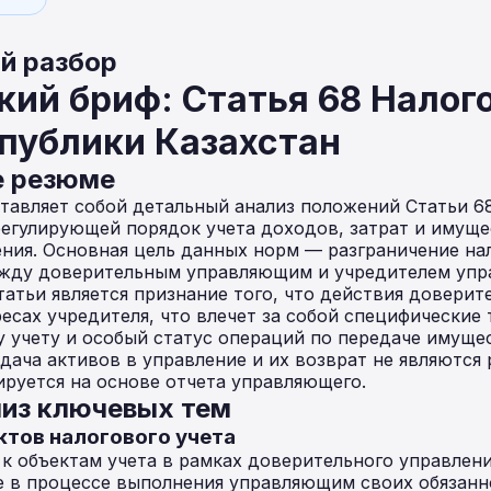
й разбор
ий бриф: Статья 68 Налог
публики Казахстан
е резюме
авляет собой детальный анализ положений Статьи 6
регулирующей порядок учета доходов, затрат и имуще
ния. Основная цель данных норм — разграничение на
жду доверительным управляющим и учредителем упр
тьи является признание того, что действия доверит
есах учредителя, что влечет за собой специфические 
 учету и особый статус операций по передаче имуще
дача активов в управление и их возврат не являются 
руется на основе отчета управляющего.
из ключевых тем
ктов налогового учета
 к объектам учета в рамках доверительного управлени
е в процессе выполнения управляющим своих обязанн