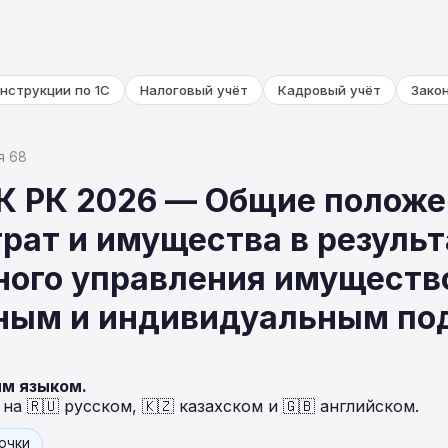
нструкции по 1С
Налоговый учёт
Кадровый учёт
Зако
я 68
НК РК 2026 — Общие положе
трат и имущества в результ
ного управления имуществ
ным и индивидуальным по
ым языком.
а 🇷🇺 русском, 🇰🇿 казахском и 🇬🇧 английском.
точки