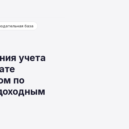
нодательная база
ния учета
ате
ом по
доходным