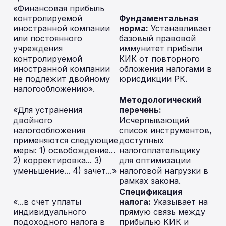
«Финансовая прибыль
контролируемой
Фундаментальная
иностранной компании
норма:
Устанавливает
или постоянного
базовый правовой
учреждения
иммунитет прибыли
контролируемой
КИК от повторного
иностранной компании
обложения налогами в
не подлежит двойному
юрисдикции РК.
налогообложению».
Методологический
«Для устранения
перечень:
двойного
Исчерпывающий
налогообложения
список инструментов,
применяются следующие
доступных
меры: 1) освобождение...
налогоплательщику
2) корректировка... 3)
для оптимизации
уменьшение... 4) зачет...»
налоговой нагрузки в
рамках закона.
Спецификация
«...в счет уплаты
налога:
Указывает на
индивидуального
прямую связь между
подоходного налога в
прибылью КИК и