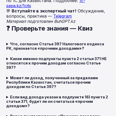
по 1С для Казахстана. Подробнее:
1c-
sapa.kz/1cits
💬
Вступайте в экспертный чат!
Обсуждение,
вопросы, практика —
Telegram
Материал подготовлен BuhGPT.kz
❓ Проверьте знания — Квиз
Что, согласно Статье 397 Налогового кодекса
РК, признается «прочими доходами»?
Какие именно подпункты пункта 2 статьи 371 НЕ
относятся к прочим доходам согласно Статье
397?
Может ли доход, полученный за пределами
Республики Казахстан, считаться прочим
доходом по Статье 397?
Если вид дохода указан в подпункте 16) пункта 2
статьи 371, будет ли он считаться «прочим
доходом»?