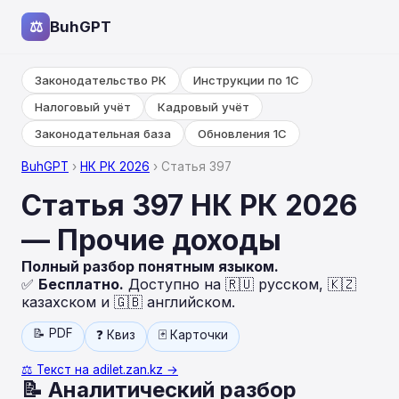
⚖
BuhGPT
Законодательство РК
Инструкции по 1С
Налоговый учёт
Кадровый учёт
Законодательная база
Обновления 1С
BuhGPT
›
НК РК 2026
› Статья 397
Статья 397 НК РК 2026
— Прочие доходы
Полный разбор понятным языком.
✅
Бесплатно.
Доступно на 🇷🇺 русском, 🇰🇿
казахском и 🇬🇧 английском.
📝 PDF
❓ Квиз
🃏 Карточки
⚖️ Текст на adilet.zan.kz →
📝 Аналитический разбор