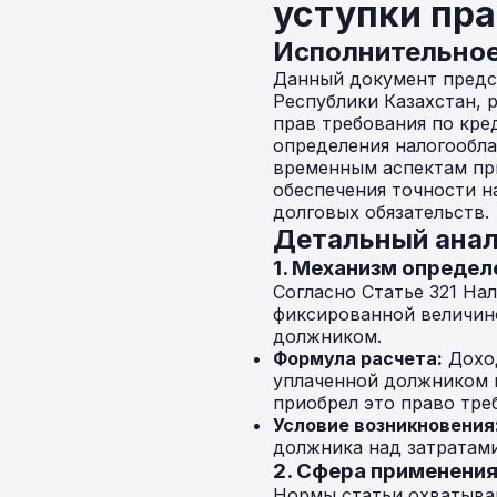
уступки пра
Исполнительно
Данный документ предст
Республики Казахстан,
прав требования по кре
определения налогообла
временным аспектам пр
обеспечения точности н
долговых обязательств.
Детальный анал
1. Механизм опреде
Согласно Статье 321 Нал
фиксированной величино
должником.
Формула расчета:
Доход
уплаченной должником в
приобрел это право тре
Условие возникновения
должника над затратами
2. Сфера применени
Нормы статьи охватыва