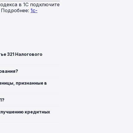
одекса в 1С подключите
. Подробнее:
1c-
ье 321 Налогового
бования?
зницы, признанные в
1?
 улучшению кредитных