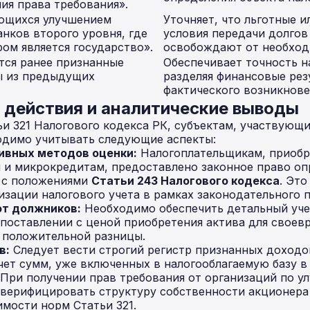
ия права требования».
ающихся улучшением
Уточняет, что льготные 
нков второго уровня, где
условия передачи долгов
ом является государство».
освобождают от необход
тся ранее признанные
Обеспечивает точность н
ы из предыдущих
разделяя финансовые рез
фактического возникнове
действия и аналитические выводы
ьи 321 Налогового кодекса РК, субъектам, участвующи
одимо учитывать следующие аспекты:
ивных методов оценки:
Налогоплательщикам, приоб
 и микрокредитам, предоставлено законное право оп
и с положениями
Статьи 243 Налогового кодекса
. Это
зации налогового учета в рамках законодательного п
от должников:
Необходимо обеспечить детальный уче
поставлении с ценой приобретения актива для своев
 положительной разницы.
в:
Следует вести строгий регистр признанных доходо
ет сумм, уже включенных в налогооблагаемую базу в
При получении прав требования от организаций по 
верифицировать структуру собственности акционера 
мости норм Статьи 321.