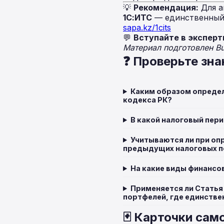
💡
Рекомендация:
Для а
1С:ИТС
— единственный 
sapa.kz/1cits
💬
Вступайте в эксперт
Материал подготовлен B
❓ Проверьте зна
Каким образом определ
кодекса РК?
В какой налоговый пер
Учитываются ли при оп
предыдущих налоговых п
На какие виды финансо
Применяется ли Статья 
портфелей, где единств
🃏 Карточки сам