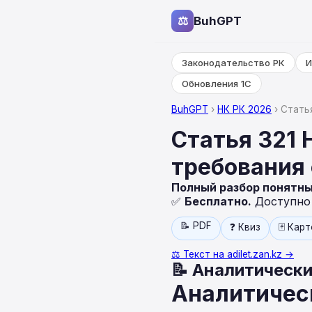
⚖
BuhGPT
Законодательство РК
И
Обновления 1С
BuhGPT
›
НК РК 2026
› Стать
Статья 321 
требования
Полный разбор понятн
✅
Бесплатно.
Доступно н
📝 PDF
❓ Квиз
🃏 Кар
⚖️ Текст на adilet.zan.kz →
📝 Аналитически
Аналитическ