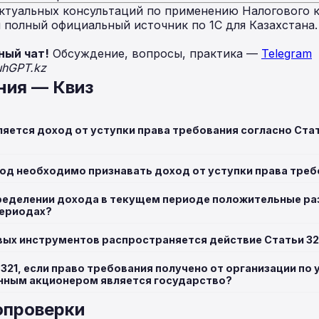
ктуальных консультаций по применению Налогового к
полный официальный источник по 1С для Казахстана
ный чат!
Обсуждение, вопросы, практика —
Telegram
uhGPT.kz
ния — Квиз
яется доход от уступки права требования согласно Стат
иод необходимо признавать доход от уступки права тре
ределении дохода в текущем периоде положительные ра
ериодах?
вых инструментов распространяется действие Статьи 32
321, если право требования получено от организации по
енным акционером является государство?
опроверки