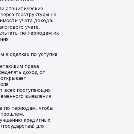
или специфические
 через госструктуры не
имости учета дохода.
алогового учета,
ультаты по периодам их
ния.
м в сделках по уступке
ретающим права
ределять доход от
 открывает
оля.
т всех поступающих
ременного выявления
в по периодам, чтобы
 прошлом.
улучшению кредитных
(государства) для