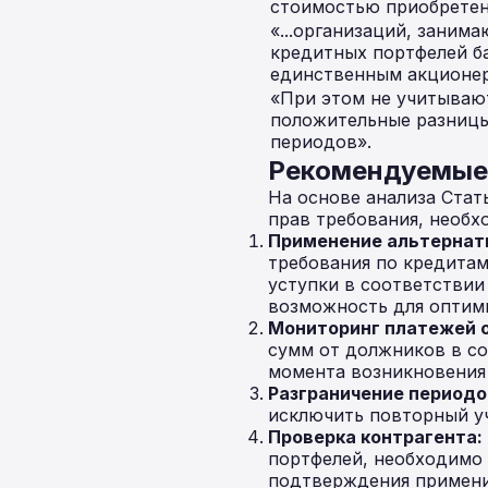
стоимостью приобретен
«...организаций, заним
кредитных портфелей ба
единственным акционер
«При этом не учитываю
положительные разниц
периодов».
Рекомендуемые 
На основе анализа Стат
прав требования, необх
Применение альтернат
требования по кредитам
уступки в соответстви
возможность для оптими
Мониторинг платежей 
сумм от должников в со
момента возникновения
Разграничение периодо
исключить повторный уч
Проверка контрагента:
портфелей, необходимо 
подтверждения примени