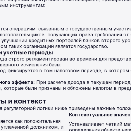
вым инструментам:
тся операциям, связанным с государственным участие
логоплательщиков, получающих права требования от 
улучшении кредитных портфелей банков второго уров
м таких организаций является государство.
 и учетные периоды
ода строго регламентирован во времени для предотв
верного исчисления базы:
д фиксируется в том налоговом периоде, в котором 
ного эффекта:
При расчете дохода в текущем период
, которые были признаны и обложены налогом в пре
ы и контекст
я регуляторной логики ниже приведены важные положе
Контекстуальное значен
яется как положительная
Устанавливает четкий ма
 уплаченной должником, и
определения объекта нал