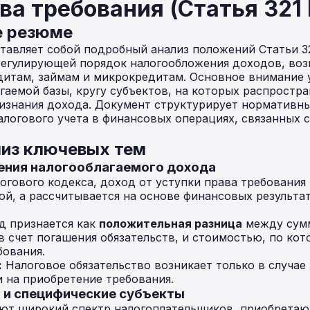
ва требования (Статья 321
е резюме
авляет собой подробный анализ положений Статьи 3
 регулирующей порядок налогообложения доходов, во
дитам, займам и микрокредитам. Основное внимание 
гаемой базы, кругу субъектов, на которых распростр
изнания дохода. Документ структурирует нормативны
алогового учета в финансовых операциях, связанных 
из ключевых тем
ления налогооблагаемого дохода
огового кодекса, доход от уступки права требования 
й, а рассчитывается на основе финансовых результа
 признается как
положительная разница
между сумм
 счет погашения обязательств, и стоимостью, по ко
бования.
:
Налоговое обязательство возникает только в случа
 на приобретение требования.
я и специфические субъекты
ют широкий спектр налогоплательщиков, приобретаю