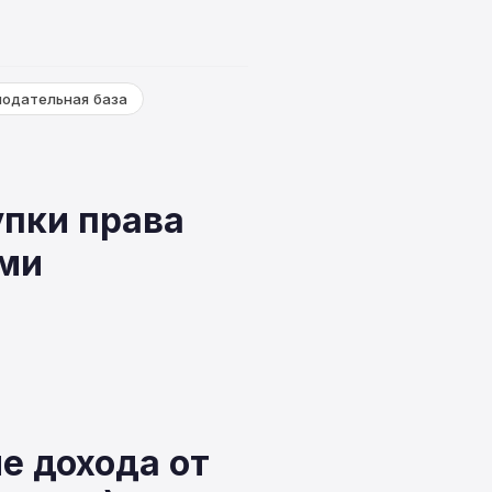
нодательная база
упки права
ми
е дохода от