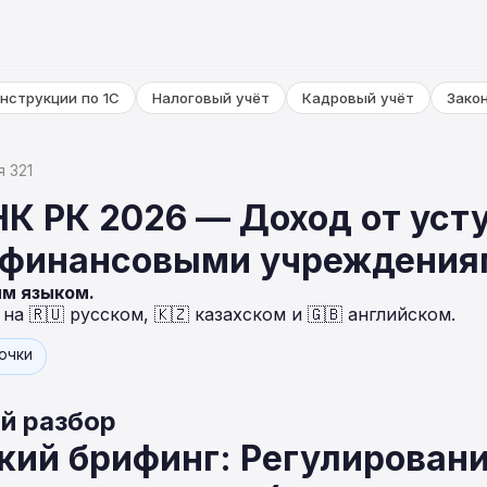
нструкции по 1С
Налоговый учёт
Кадровый учёт
Зако
я 321
НК РК 2026 — Доход от уст
 финансовыми учреждения
ым языком.
а 🇷🇺 русском, 🇰🇿 казахском и 🇬🇧 английском.
точки
й разбор
ий брифинг: Регулировани