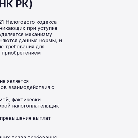
 НК РК)
21 Налогового кодекса
зникающих при уступке
уделяется механизму
аняются данные нормы, и
е требования для
с приобретением
не является
тов взаимодействия с
ой, фактически
торой налогоплательщик
е превышения выплат
щих права требования