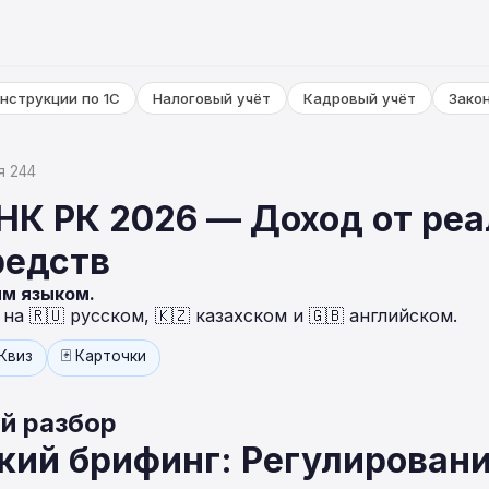
нструкции по 1С
Налоговый учёт
Кадровый учёт
Зако
я 244
НК РК 2026 — Доход от ре
редств
ым языком.
а 🇷🇺 русском, 🇰🇿 казахском и 🇬🇧 английском.
 Квиз
🃏 Карточки
й разбор
ий брифинг: Регулировани