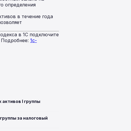
го определения
ктивов в течение года
позволяет
одекса в 1С подключите
. Подробнее:
1c-
 активов I группы
 группы за налоговый