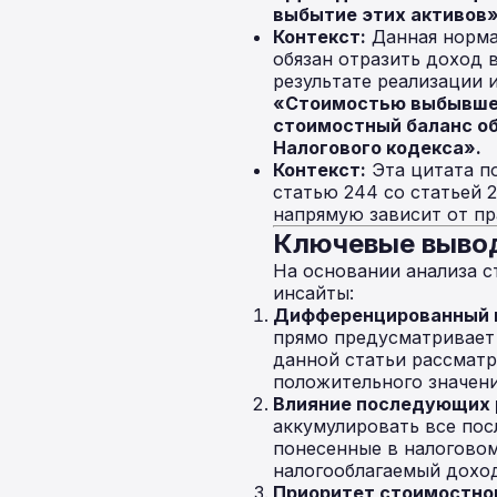
выбытие этих активов»
Контекст:
Данная норма
обязан отразить доход в
результате реализации 
«Стоимостью выбывшег
стоимостный баланс объе
Налогового кодекса».
Контекст:
Эта цитата по
статью 244 со статьей 
напрямую зависит от пр
Ключевые выво
На основании анализа 
инсайты:
Дифференцированный п
прямо предусматривает в
данной статьи рассмат
положительного значени
Влияние последующих 
аккумулировать все по
понесенные в налогово
налогооблагаемый доход
Приоритет стоимостног