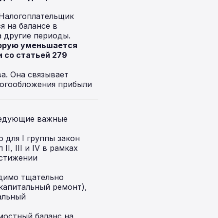
 Налогоплательщик
я на балансе в
а другие периоды.
торую уменьшается
ии со статьей 279
а. Она связывает
алогообложения прибыли
ледующие важные
 для I группы закон
, III и IV в рамках
остижении
одимо тщательно
капитальный ремонт),
альный
мостный баланс на