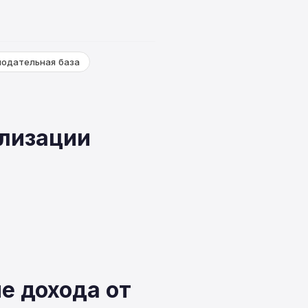
нодательная база
ализации
е дохода от