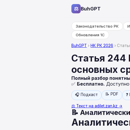
⚖
BuhGPT
Законодательство РК
И
Обновления 1С
BuhGPT
›
НК РК 2026
› Стать
Статья 244 
основных с
Полный разбор понятн
✅
Бесплатно.
Доступно н
📝 PDF
🎧 Подкаст
❓
⚖️ Текст на adilet.zan.kz →
📝 Аналитически
Аналитическ