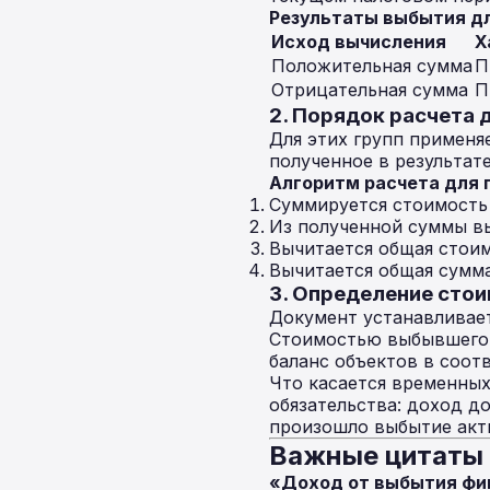
Результаты выбытия дл
Исход вычисления
Х
Положительная сумма
П
Отрицательная сумма
П
2. Порядок расчета дл
Для этих групп применя
полученное в результат
Алгоритм расчета для груп
Суммируется стоимость 
Из полученной суммы вы
Вычитается общая стоим
Вычитается общая сумм
3. Определение стои
Документ устанавливае
Стоимостью выбывшего 
баланс объектов в соот
Что касается временных
обязательства: доход д
произошло выбытие акт
Важные цитаты 
«Доход от выбытия фик