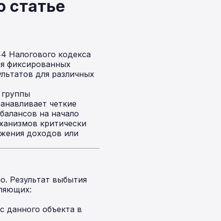
о статье
44 Налогового кодекса
ия фиксированных
ультатов для различных
 группы
станавливает четкие
балансов на начало
ханизмов критически
ажения доходов или
о. Результат выбытия
ляющих:
 данного объекта в