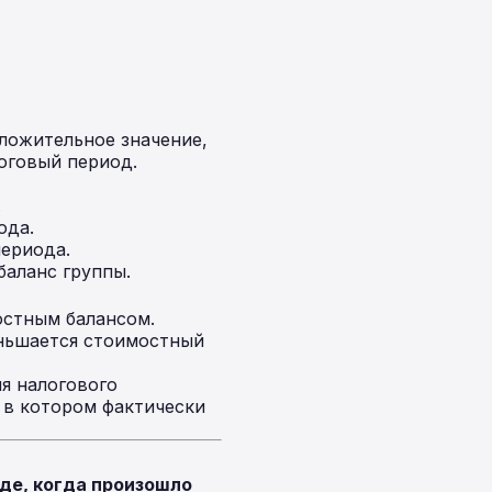
ложительное значение,
логовый период.
.
ода.
периода.
аланс группы.
остным балансом.
еньшается стоимостный
я налогового
 в котором фактически
де, когда произошло