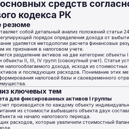
основных средств согласн
ого кодекса РК
е резюме
авляет собой детальный анализ положений статьи 2
 регулирующей порядок определения дохода от выбыт
ание уделяется методологии расчета финансовых рез
ам их признания в налоговом учете.
ется разделение активов на две категории: объекты I
объекты II, III, IV групп (совокупный учет). Статья у
я налогооблагаемого дохода, исходя из стоимостных 
активов и последующих расходов. Понимание этих ме
 формирования налоговой базы и своевременного отр
имущества.
из ключевых тем
ета для фиксированных активов I группы
асчет производится по каждому объекту индивидуальн
итания из стоимости выбывшего объекта двух состав
бъекта на начало налогового периода.
их расходов, которые увеличили стоимостный баланс
иоде.