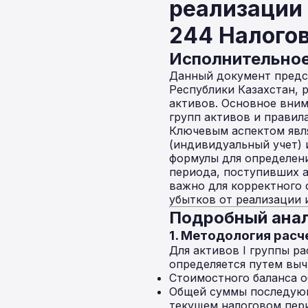
реализации 
244 Налогов
Исполнительно
Данный документ предст
Республики Казахстан,
активов. Основное вним
групп активов и правил
Ключевым аспектом явля
(индивидуальный учет) и 
формулы для определени
периода, поступивших 
важно для корректного
убытков от реализации 
Подробный анал
1. Методология расч
Для активов I группы р
определяется путем выч
Стоимостного баланса о
Общей суммы последующ
текущем налоговом пер