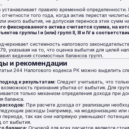
.
 устанавливает правило временной определенности.
 отчетности того года, когда актив перестал числитьс
или иного выбытия, не допуская переноса этих сумм н
о фиксированного актива считается сумма, на ко
ктов группы I и (или) групп II, III и IV в соответств
дчеркивает системность налогового законодательств
279, указывая на то, что оценка выбытия для целей н
авил ведения стоимостных балансов групп.
ды и рекомендации
статьи 244 Налогового кодекса РК можно выделить с
одход к результатам:
Следует учитывать, что только
озможность признания убытка от выбытия. Для групп II
ривается только механизм определения дохода при д
я баланса.
расходов:
При расчете дохода от реализации необх
следующие расходы (например, на модернизацию или 
м периоде, так как они напрямую уменьшают потенци
 от выбытия.
о баланса:
Основой для всех расчетов является стои