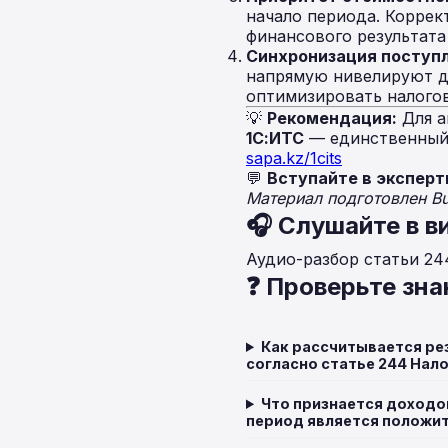
начало периода. Коррек
финансового результата
Синхронизация поступл
напрямую нивелируют до
оптимизировать налогов
💡
Рекомендация:
Для а
1С:ИТС
— единственный 
sapa.kz/1cits
💬
Вступайте в эксперт
Материал подготовлен B
🎧 Слушайте в в
Аудио-разбор статьи 24
❓ Проверьте зна
Как рассчитывается ре
согласно статье 244 Нал
Что признается доходом
период является положи