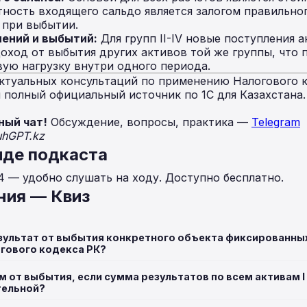
тность входящего сальдо является залогом правильно
 при выбытии.
ений и выбытий:
Для групп II-IV новые поступления а
ход от выбытия других активов той же группы, что 
ую нагрузку внутри одного периода.
ктуальных консультаций по применению Налогового к
полный официальный источник по 1С для Казахстана
ный чат!
Обсуждение, вопросы, практика —
Telegram
uhGPT.kz
иде подкаста
4 — удобно слушать на ходу. Доступно бесплатно.
ния — Квиз
зультат от выбытия конкретного объекта фиксированных
огового кодекса РК?
 от выбытия, если сумма результатов по всем активам I
тельной?