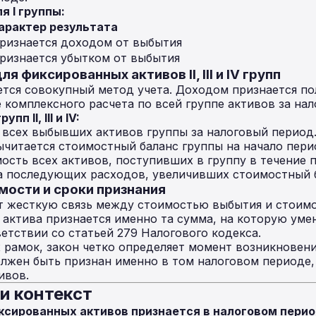
я I группы:
арактер результата
ризнается доходом от выбытия
ризнается убытком от выбытия
я фиксированных активов II, III и IV групп
ется совокупный метод учета. Доходом признается по
е комплексного расчета по всей группе активов за на
п II, III и IV:
всех выбывших активов группы за налоговый период
читается стоимостный баланс группы на начало пери
ость всех активов, поступивших в группу в течение 
а последующих расходов, увеличивших стоимостный б
мости и сроки признания
т жесткую связь между стоимостью выбытия и стоим
актива признается именно та сумма, на которую ум
ветствии со статьей 279 Налогового кодекса.
 рамок, закон четко определяет момент возникновени
олжен быть признан именно в том налоговом периоде,
ивов.
и контекст
сированных активов признается в налоговом перио