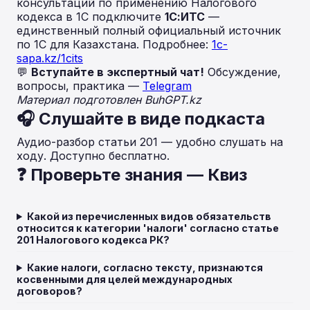
консультаций по применению Налогового
кодекса в 1С подключите
1С:ИТС
—
единственный полный официальный источник
по 1С для Казахстана. Подробнее:
1c-
sapa.kz/1cits
💬
Вступайте в экспертный чат!
Обсуждение,
вопросы, практика —
Telegram
Материал подготовлен BuhGPT.kz
🎧 Слушайте в виде подкаста
Аудио-разбор статьи 201 — удобно слушать на
ходу. Доступно бесплатно.
❓ Проверьте знания — Квиз
Какой из перечисленных видов обязательств
относится к категории 'налоги' согласно статье
201 Налогового кодекса РК?
Какие налоги, согласно тексту, признаются
косвенными для целей международных
договоров?