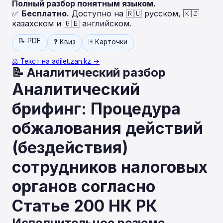
Полный разбор понятным языком.
✅
Бесплатно.
Доступно на 🇷🇺 русском, 🇰🇿
казахском и 🇬🇧 английском.
📝 PDF
❓ Квиз
🃏 Карточки
⚖️ Текст на adilet.zan.kz →
📝 Аналитический разбор
Аналитический
брифинг: Процедура
обжалования действий
(бездействия)
сотрудников налоговых
органов согласно
Статье 200 НК РК
Исполнительное резюме