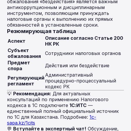
обжалования «бездействия» является важным
антикоррупционным и дисциплинарным
инструментом, позволяющим принуждать
налоговые органы к выполнению их прямых
обязанностей в установленные сроки.
Резюмирующая таблица
Описание согласно Статье 200
Аспект
НК РК
Субъект
Сотрудники налоговых органов
обжалования
Предмет
Действия или бездействие
спора
Административный
Регулирующий
процедурно-процессуальный
регламент
кодекс РК
💡
Рекомендация:
Для актуальных
консультаций по применению Налогового
кодекса в 1С подключите
1С:ИТС
—
единственный полный официальный источник
по 1С для Казахстана. Подробнее:
1c-
sapa.kz/1cits
💬
Вступайте в экспертный чат!
Обсуждение,