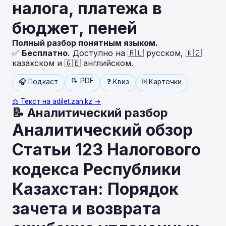
налога, платежа в
бюджет, пеней
Полный разбор понятным языком.
✅
Бесплатно.
Доступно на 🇷🇺 русском, 🇰🇿
казахском и 🇬🇧 английском.
📝 PDF
🎧 Подкаст
❓ Квиз
🃏 Карточки
⚖️ Текст на adilet.zan.kz →
📝 Аналитический разбор
Аналитический обзор
Статьи 123 Налогового
кодекса Республики
Казахстан: Порядок
зачета и возврата