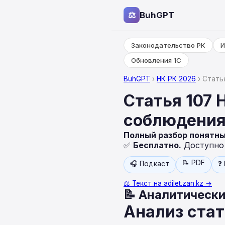
⚖
BuhGPT
Законодательство РК
И
Обновления 1С
BuhGPT
›
НК РК 2026
› Стать
Статья 107 
соблюдения
Полный разбор понятн
✅
Бесплатно.
Доступно н
📝 PDF
🎧 Подкаст
❓
⚖️ Текст на adilet.zan.kz →
📝 Аналитически
Анализ стат