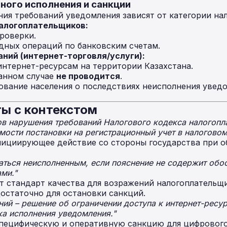
ного исполнения и санкции
ия требований уведомления зависят от категории на
налогоплательщиков:
роверки.
дных операций по банковским счетам.
ний (интернет-торговля/услуги):
интернет-ресурсам на территории Казахстана.
данном случае
не проводится
.
ование населения о последствиях неисполнения увед
ы с контекстом
ов нарушения требований Налогового кодекса налогопл
ости постановки на регистрационный учет в налоговом
ициирующее действие со стороны государства при 
аться неисполненным, если пояснение не содержит обос
ми."
т стандарт качества для возражений налогоплательщи
остаточно для остановки санкций.
ий – решение об ограничении доступа к интернет-ресур
ка исполнения уведомления."
пецифическую и оперативную санкцию для цифрового