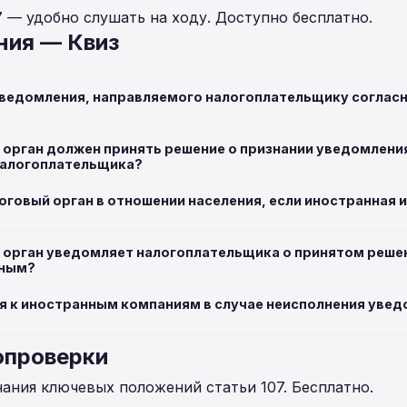
7 — удобно слушать на ходу. Доступно бесплатно.
ния — Квиз
уведомления, направляемого налогоплательщику согласн
й орган должен принять решение о признании уведомлен
налогоплательщика?
оговый орган в отношении населения, если иностранная 
й орган уведомляет налогоплательщика о принятом реше
нным?
я к иностранным компаниям в случае неисполнения увед
опроверки
нания ключевых положений статьи 107. Бесплатно.