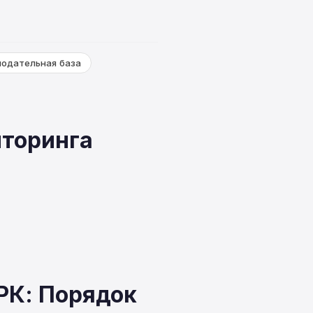
нодательная база
иторинга
 РК: Порядок