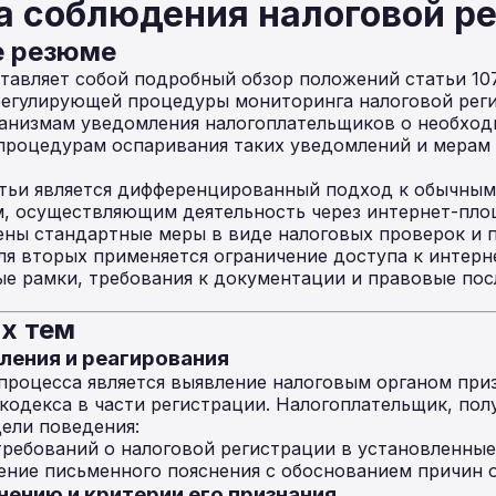
а соблюдения налоговой р
е резюме
авляет собой подробный обзор положений статьи 10
 регулирующей процедуры мониторинга налоговой рег
ханизмам уведомления налогоплательщиков о необход
 процедурам оспаривания таких уведомлений и мерам
тьи является дифференцированный подход к обычным
, осуществляющим деятельность через интернет-площ
ены стандартные меры в виде налоговых проверок и 
ля вторых применяется ограничение доступа к интерн
е рамки, требования к документации и правовые пос
.
х тем
ления и реагирования
процесса является выявление налоговым органом при
кодекса в части регистрации. Налогоплательщик, по
ели поведения:
ребований о налоговой регистрации в установленные
ние письменного пояснения с обоснованием причин о
снению и критерии его признания