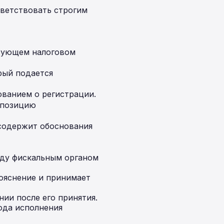
тветствовать строгим
твующем налоговом
рый подается
ованием о регистрации.
 позицию
 содержит обоснования
жду фискальным органом
пояснение и принимает
ии после его принятия.
ода исполнения