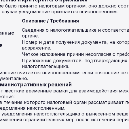
ие было принято налоговым органом, оно должно соо
 случае уведомление признается неисполненным.
т
Описание / Требования
Сведения о налогоплательщике и соответс
анные
органе.
Номер и дата получения документа, на кото
я
возражение.
Четкое изложение причин несогласия с треб
Приложение документов, подтверждающих
налогоплательщика.
ление считается неисполненным, если пояснение не
ументально.
административных решений
ает жесткие временные рамки для взаимодействия ме
жения:
в течение которого налоговый орган рассматривает 
ведомления неисполненным.
 уведомления налогоплательщика о вынесенном решен
именения ограничительных мер после истечения пери