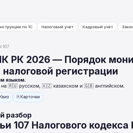
нструкции по 1С
Налоговый учёт
Кадровый учёт
Зако
я 107
НК РК 2026 — Порядок мон
 налоговой регистрации
ым языком.
а 🇷🇺 русском, 🇰🇿 казахском и 🇬🇧 английском.
 Квиз
🃏 Карточки
й разбор
ьи 107 Налогового кодекса