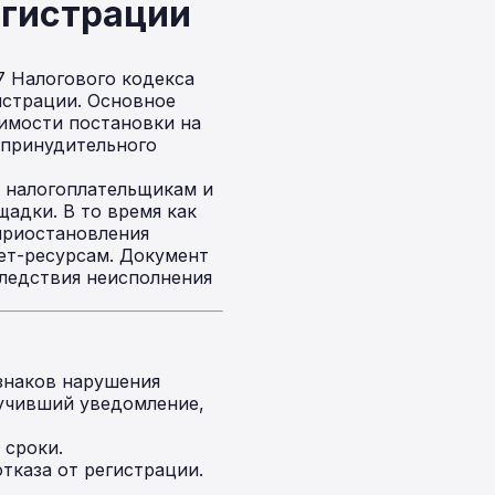
егистрации
7 Налогового кодекса
истрации. Основное
имости постановки на
 принудительного
 налогоплательщикам и
адки. В то время как
приостановления
ет-ресурсам. Документ
ледствия неисполнения
знаков нарушения
лучивший уведомление,
 сроки.
тказа от регистрации.