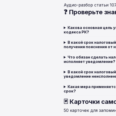
Аудио-разбор статьи 10
❓ Проверьте зна
Какова основная цель 
кодекса РК?
В какой срок налоговы
получения пояснения от 
Что обязан сделать нал
исполняет уведомление?
В какой срок налоговы
уведомление неисполне
Какая мера применяетс
срок?
🃏 Карточки сам
50 карточек для запоми