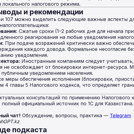
 локального налогового режима.
ыводы и рекомендации
ьи 107 можно выделить следующие важные аспекты дл
налогоплательщика:
ования:
Сжатые сроки (1–2 рабочих дня для начала пр
дленного реагирования на любые уведомления налого
и:
При подаче возражений критически важно обеспеч
ерждения каждого довода. Формальное несогласие бе
ванию уведомления.
ектора:
Иностранным компаниям следует учитывать, 
я не освобождает от блокировки интернет-ресурса. М
 публичным уведомлением населения.
е меры обеспечения исполнения (блокировки, приост
м 4 главы 5 Налогового кодекса, что определяет гра
ктуальных консультаций по применению Налогового к
полный официальный источник по 1С для Казахстана
ный чат!
Обсуждение, вопросы, практика —
Telegram
uhGPT.kz
иде подкаста