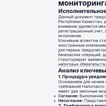
мониторинг
Исполнительно
Данный документ предст
Республики Казахстан,
внимание уделяется ме
регистрационный учет,
исполнения.
Ключевым аспектом ста
иностранным компаниям
для первых предусмотр
банковских операций, д
структурирует временны
налоговых обязательств
Анализ ключевы
1. Процедура уведом
Основанием для начала 
требований Налогового 
имеет две законные мод
Согласие:
Выполнение т
Несогласие:
Представле
2. Требования к поя