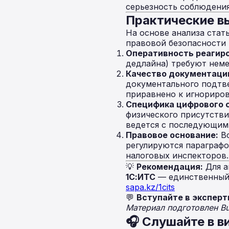
серьезность соблюдения
Практические в
На основе анализа стат
правовой безопасности 
Оперативность реагир
дедлайна) требуют неме
Качество документаци
документального подтв
приравнено к игнориро
Специфика цифрового с
физического присутстви
ведется с последующим
Правовое основание:
Вс
регулируются параграфо
налоговых инспекторов.
💡
Рекомендация:
Для а
1С:ИТС
— единственный 
sapa.kz/1cits
💬
Вступайте в эксперт
Материал подготовлен B
🎧 Слушайте в в