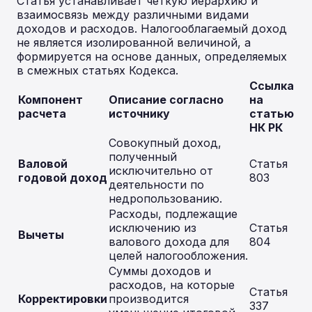
Статья устанавливает четкую иерархию и
взаимосвязь между различными видами
доходов и расходов. Налогооблагаемый доход
не является изолированной величиной, а
формируется на основе данных, определяемых
в смежных статьях Кодекса.
Ссылка
Компонент
Описание согласно
на
расчета
источнику
статью
НК РК
Совокупный доход,
полученный
Валовой
Статья
исключительно от
годовой доход
803
деятельности по
недропользованию.
Расходы, подлежащие
исключению из
Статья
Вычеты
валового дохода для
804
целей налогообложения.
Суммы доходов и
расходов, на которые
Статья
Корректировки
производится
337