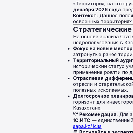
«Территория, на котору
декабря 2026 года
пред
Контекст:
Данное полож
освоенных территориях 
Стратегические
На основе анализа Ста
недропользования в Каз
Фокус на новые место
затронутые ранее терри
Территориальный ауди
исторический статус уча
применение роялти по д
Отраслевая дифференц
отрасли и старательско
полезных ископаемых.
Долгосрочное планиро
горизонт для инвесторо
Казахстане.
💡
Рекомендация:
Для а
1С:ИТС
— единственный 
sapa.kz/1cits
💬
Вступайте в эксперт