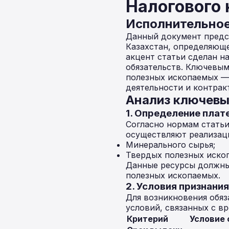
Налогового 
Исполнительно
Данный документ предст
Казахстан, определяющ
акцент статьи сделан н
обязательств. Ключевым
полезных ископаемых — 
деятельности и контрак
Анализ ключев
1. Определение пла
Согласно нормам статьи
осуществляют реализац
Минерального сырья;
Твердых полезных ископ
Данные ресурсы должны 
полезных ископаемых.
2. Условия признан
Для возникновения обяз
условий, связанных с вр
Критерий
Условие 