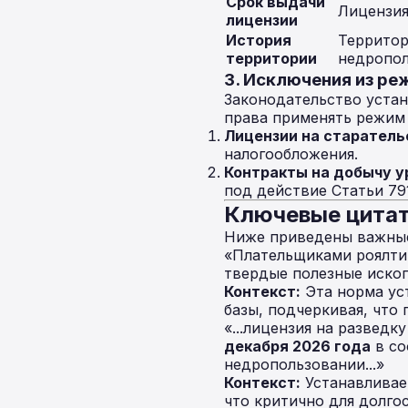
Срок выдачи
Лицензия
лицензии
История
Территор
территории
недропол
3. Исключения из р
Законодательство устан
права применять режим 
Лицензии на старатель
налогообложения.
Контракты на добычу у
под действие Статьи 791
Ключевые цитат
Ниже приведены важные
«Плательщиками роялти
твердые полезные ископ
Контекст:
Эта норма ус
базы, подчеркивая, что
«...лицензия на развед
декабря 2026 года
в со
недропользовании...»
Контекст:
Устанавливает
что критично для долго