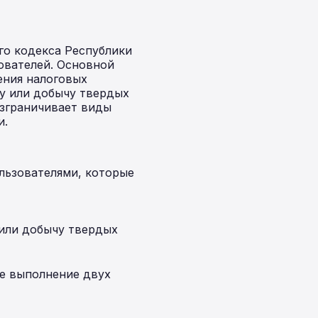
го кодекса Республики
ователей. Основной
ения налоговых
ку или добычу твердых
азграничивает виды
и.
ользователями, которые
 или добычу твердых
ое выполнение двух