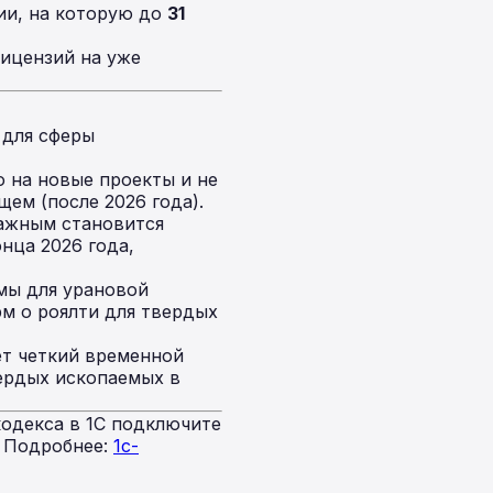
ии, на которую до
31
ицензий на уже
 для сферы
 на новые проекты и не
щем (после 2026 года).
важным становится
нца 2026 года,
мы для урановой
рм о роялти для твердых
ет четкий временной
ердых ископаемых в
одекса в 1С подключите
. Подробнее:
1c-