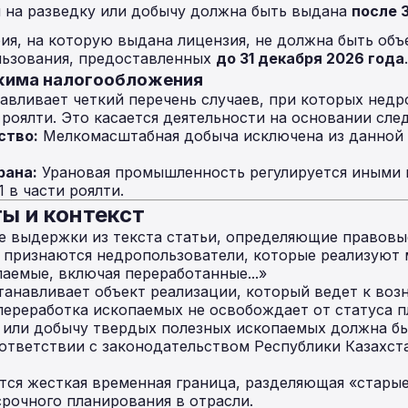
 на разведку или добычу должна быть выдана
после 
ия, на которую выдана лицензия, не должна быть объ
ьзования, предоставленных
до 31 декабря 2026 года
.
ежима налогообложения
авливает четкий перечень случаев, при которых нед
роялти. Это касается деятельности на основании сл
ство:
Мелкомасштабная добыча исключена из данной 
рана:
Урановая промышленность регулируется иными 
 в части роялти.
ы и контекст
 выдержки из текста статьи, определяющие правовы
 признаются недропользователи, которые реализуют 
аемые, включая переработанные...»
танавливает объект реализации, который ведет к во
 переработка ископаемых не освобождает от статуса 
ку или добычу твердых полезных ископаемых должна б
ответствии с законодательством Республики Казахста
ся жесткая временная граница, разделяющая «старые
срочного планирования в отрасли.