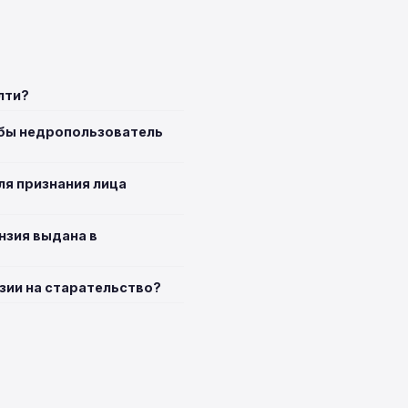
лти?
обы недропользователь
ля признания лица
нзия выдана в
зии на старательство?