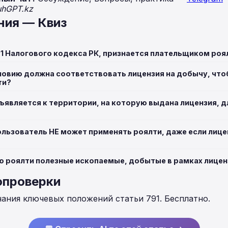
uhGPT.kz
ния — Квиз
91 Налогового кодекса РК, признается плательщиком роя
овию должна соответствовать лицензия на добычу, чт
ти?
ъявляется к территории, на которую выдана лицензия, д
ользователь НЕ может применять роялти, даже если лице
 роялти полезные ископаемые, добытые в рамках лицен
опроверки
нания ключевых положений статьи 791. Бесплатно.