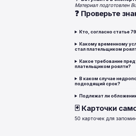
Материал подготовлен B
❓ Проверьте зна
Кто, согласно статье 7
Какому временному усл
стал плательщиком роял
Какое требование пред
плательщиком роялти?
В каком случае недроп
подходящий срок?
Подлежат ли обложению
🃏 Карточки сам
50 карточек для запоми