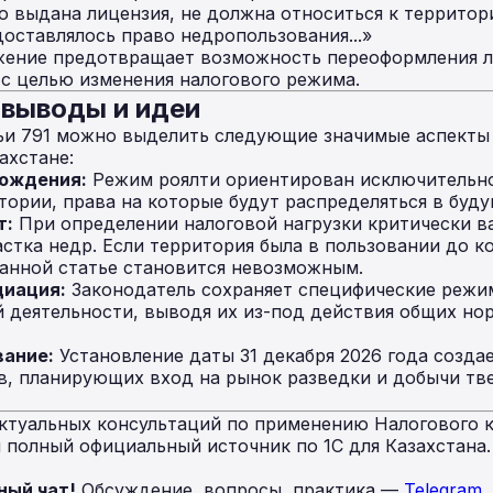
ю выдана лицензия, не должна относиться к территор
оставлялось право недропользования...»
ение предотвращает возможность переоформления л
с целью изменения налогового режима.
 выводы и идеи
тьи 791 можно выделить следующие значимые аспекты
ахстане:
рождения:
Режим роялти ориентирован исключительно
тории, права на которые будут распределяться в буду
т:
При определении налоговой нагрузки критически 
стка недр. Если территория была в пользовании до ко
анной статье становится невозможным.
иация:
Законодатель сохраняет специфические режи
й деятельности, выводя их из-под действия общих но
вание:
Установление даты 31 декабря 2026 года созда
в, планирующих вход на рынок разведки и добычи тв
ктуальных консультаций по применению Налогового к
полный официальный источник по 1С для Казахстана
ный чат!
Обсуждение, вопросы, практика —
Telegram