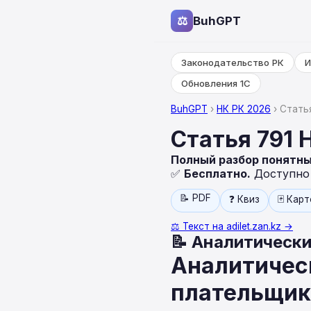
⚖
BuhGPT
Законодательство РК
И
Обновления 1С
BuhGPT
›
НК РК 2026
› Стать
Статья 791
Полный разбор понятн
✅
Бесплатно.
Доступно н
📝 PDF
❓ Квиз
🃏 Кар
⚖️ Текст на adilet.zan.kz →
📝 Аналитически
Аналитичес
плательщико