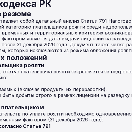
кодекса РК
е резюме
авляет собой детальный анализ Статьи 791 Налогово
ей категорию плательщиков роялти среди недропольз
а временных и территориальных критериях возникнов
 фактором является дата выдачи лицензии на развед
после 31 декабря 2026 года. Документ также четко р
ты, которые исключаются из режима обложения роялт
ых положений
тельщика роялти
, статус плательщика роялти закрепляется за недроп
ию:
аемых (включая продукты их переработки).
быть добыты строго в рамках лицензии на разведку
ия плательщиком
ательств по уплате роялти необходимо одновременн
еменным фактором (31 декабря 2026 года):
согласно Статье 791