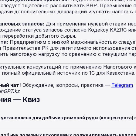
следует тщательно рассчитывать ВНР. Превышение по
дачи дополнительных деклараций и уплаты налога в 
ансовых запасов:
Для применения нулевой ставки не
ждение статуса запасов согласно Кодексу KAZRC или
 переработки добытого сырья.
ти:
Предприятиям с низкой маржинальностью следуе
 Правительства РК для легитимного использования ст
ить налоговую нагрузку по сравнению с текущими та
ктуальных консультаций по применению Налогового к
полный официальный источник по 1С для Казахстана
ный чат!
Обсуждение, вопросы, практика —
Telegram
uhGPT.kz
ния — Квиз
а установлена для добычи хромовой руды (концентрата)
а добычу полезных ископаемых должен применить недроп