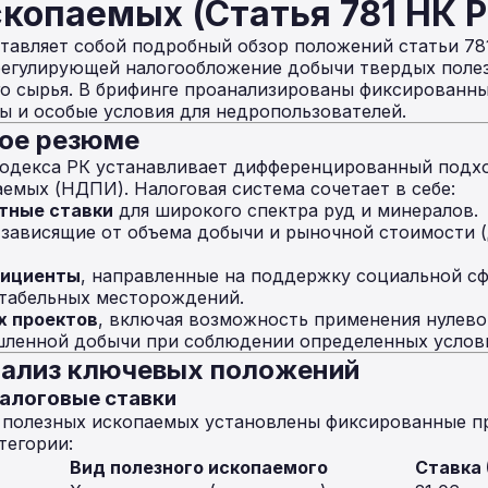
копаемых (Статья 781 НК Р
авляет собой подробный обзор положений статьи 78
 регулирующей налогообложение добычи твердых поле
о сырья. В брифинге проанализированы фиксированн
ты и особые условия для недропользователей.
ное резюме
 кодекса РК устанавливает дифференцированный подх
емых (НДПИ). Налоговая система сочетает в себе:
тные ставки
для широкого спектра руд и минералов.
 зависящие от объема добычи и рыночной стоимости (
ициенты
, направленные на поддержку социальной с
нтабельных месторождений.
х проектов
, включая возможность применения нулево
шленной добычи при соблюдении определенных услов
нализ ключевых положений
налоговые ставки
 полезных ископаемых установлены фиксированные п
тегории:
Вид полезного ископаемого
Ставка 