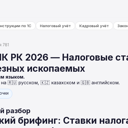
нструкции по 1С
Налоговый учёт
Кадровый учёт
Зако
я 781
НК РК 2026 — Налоговые ст
езных ископаемых
ым языком.
а 🇷🇺 русском, 🇰🇿 казахском и 🇬🇧 английском.
точки
й разбор
ий брифинг: Ставки налог