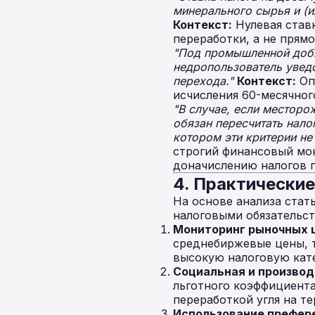
минерального сырья и (и
Контекст:
Нулевая став
переработки, а не прям
"Под промышленной добы
недропользователь увед
перехода."
Контекст:
Оп
исчисления 60-месячног
"В случае, если месторо
обязан пересчитать нало
котором эти критерии не
строгий финансовый мон
доначислению налогов 
4. Практически
На основе анализа стат
налоговыми обязательст
Мониторинг рыночных 
среднебиржевые цены, т
высокую налоговую кат
Социальная и производ
льготного коэффициента
переработкой угля на т
Использование префере