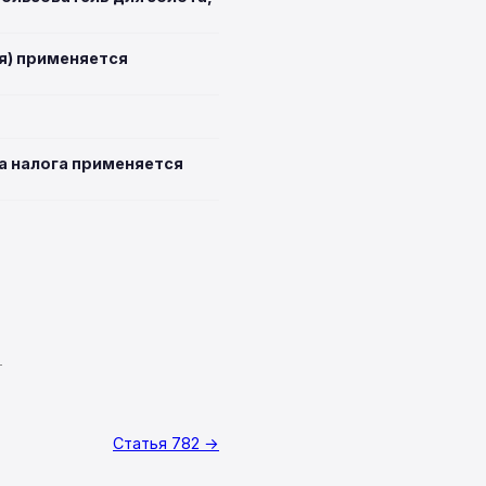
ся) применяется
а налога применяется
T
Статья 782 →