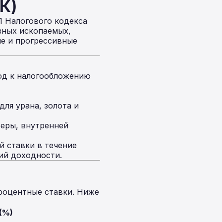
К)
1 Налогового кодекса
зных ископаемых,
ые и прогрессивные
од к налогообложению
для урана, золота и
феры, внутренней
й ставки в течение
ий доходности.
роцентные ставки. Ниже
(%)