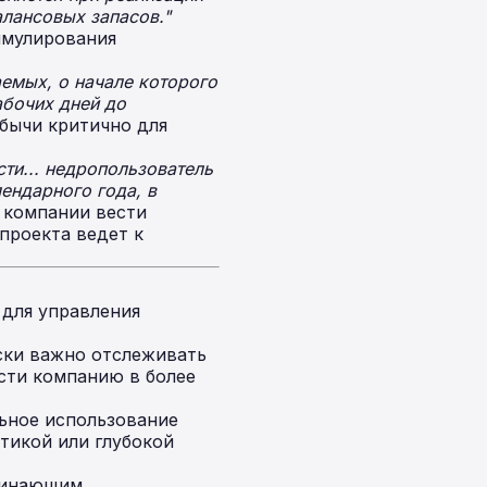
лансовых запасов."
имулирования
емых, о начале которого
абочих дней до
бычи критично для
сти... недропользователь
ендарного года, в
 компании вести
проекта ведет к
 для управления
ски важно отслеживать
сти компанию в более
ное использование
тикой или глубокой
чинающим