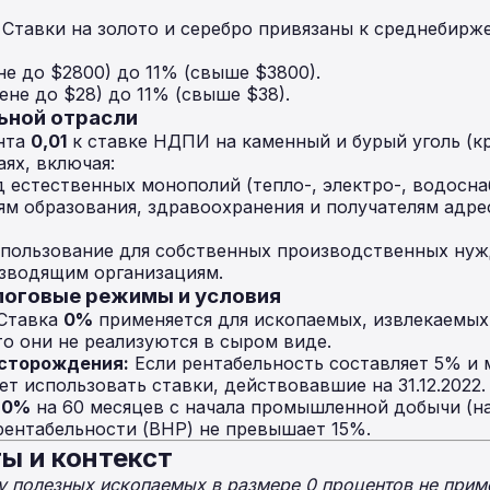
Ставки на золото и серебро привязаны к среднебирж
не до $2800) до 11% (свыше $3800).
ене до $28) до 11% (свыше $38).
льной отрасли
нта
0,01
к ставке НДПИ на каменный и бурый уголь (к
ях, включая:
 естественных монополий (тепло-, электро-, водосна
м образования, здравоохранения и получателям адр
спользование для собственных производственных нуж
зводящим организациям.
алоговые режимы и условия
Ставка
0%
применяется для ископаемых, извлекаемых
то они не реализуются в сыром виде.
сторождения:
Если рентабельность составляет 5% и 
т использовать ставки, действовавшие на 31.12.2022.
а
0%
на 60 месяцев с начала промышленной добычи (нач
рентабельности (ВНР) не превышает 15%.
ы и контекст
у полезных ископаемых в размере 0 процентов не прим