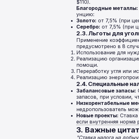
$110).
Благородные металлы:
унцию:
Золото:
от 7,5% (при це
Серебро:
от 7,5% (при ц
2.3. Льготы для уго
Применение коэффицие
предусмотрено в 8 случа
Использование для нужд
Реализацию организация
помощи.
Переработку угля или и
Реализацию энергопрои
2.4. Специальные н
Забалансовые запасы:
запасов, при условии, ч
Низкорентабельные ме
недропользователь може
Новые проекты:
Ставк
если внутренняя норма 
3. Важные цитат
"Ставка налога на добыч