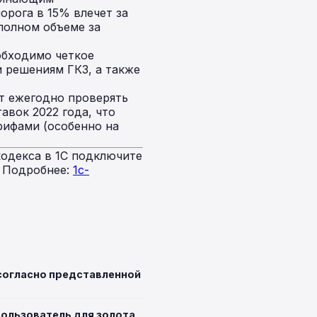
рога в 15% влечет за
полном объеме за
обходимо четкое
 решениям ГКЗ, а также
т ежегодно проверять
авок 2022 года, что
рифами (особенно на
одекса в 1С подключите
. Подробнее:
1c-
 согласно представленной
ользователь для золота,