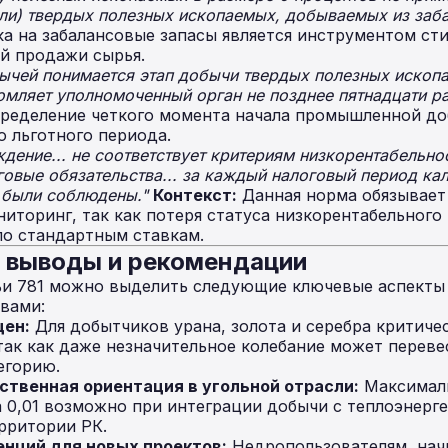
ли) твердых полезных ископаемых, добываемых из заба
ка на забалансовые запасы является инструментом ст
ой продажи сырья.
чей понимается этап добычи твердых полезных ископа
омляет уполномоченный орган не позднее пятнадцати р
ределение четкого момента начала промышленной до
о льготного периода.
ждение... не соответствует критериям низкорентабельно
говые обязательства... за каждый налоговый период кал
 были соблюдены."
Контекст:
Данная норма обязывает
иторинг, так как потеря статуса низкорентабельного 
по стандартным ставкам.
е выводы и рекомендации
ьи 781 можно выделить следующие ключевые аспекты
вами:
цен:
Для добытчиков урана, золота и серебра критиче
ак как даже незначительное колебание может переве
егорию.
ственная ориентация в угольной отрасли:
Максималь
 0,01 возможно при интеграции добычи с теплоэнерге
ерритории РК.
нций для новых проектов:
Недропользователям, на