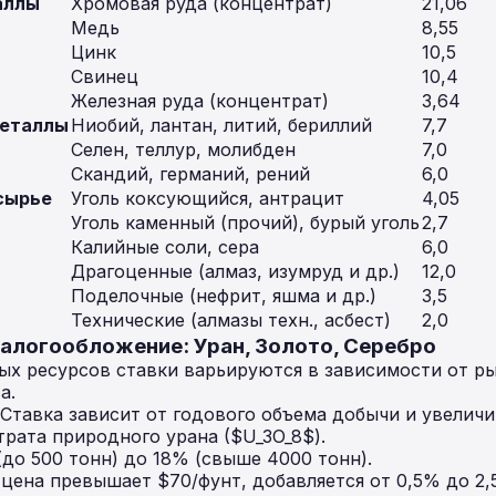
аллы
Хромовая руда (концентрат)
21,06
Медь
8,55
Цинк
10,5
Свинец
10,4
Железная руда (концентрат)
3,64
металлы
Ниобий, лантан, литий, бериллий
7,7
Селен, теллур, молибден
7,0
Скандий, германий, рений
6,0
сырье
Уголь коксующийся, антрацит
4,05
Уголь каменный (прочий), бурый уголь
2,7
Калийные соли, сера
6,0
Драгоценные (алмаз, изумруд и др.)
12,0
Поделочные (нефрит, яшма и др.)
3,5
Технические (алмазы техн., асбест)
2,0
налогообложение: Уран, Золото, Серебро
ых ресурсов ставки варьируются в зависимости от 
а.
Ставка зависит от годового объема добычи и увелич
рата природного урана ($U_3O_8$).
до 500 тонн) до 18% (свыше 4000 тонн).
цена превышает $70/фунт, добавляется от 0,5% до 2