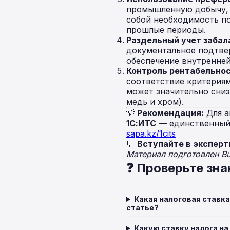
промышленную добычу, 
собой необходимость по
прошлые периоды.
Раздельный учет забал
документальное подтвер
обеспечение внутренней
Контроль рентабельнос
соответствие критериям
может значительно сниз
медь и хром).
💡
Рекомендация:
Для а
1С:ИТС
— единственный 
sapa.kz/1cits
💬
Вступайте в эксперт
Материал подготовлен B
❓ Проверьте зна
Какая налоговая ставк
статье?
Какую ставку налога н