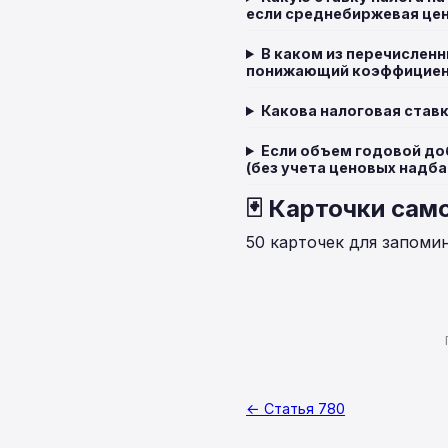
если среднебиржевая цен
В каком из перечисленн
понижающий коэффициен
Какова налоговая став
Если объем годовой доб
(без учета ценовых надба
🃏 Карточки сам
50 карточек для запоми
← Статья 780