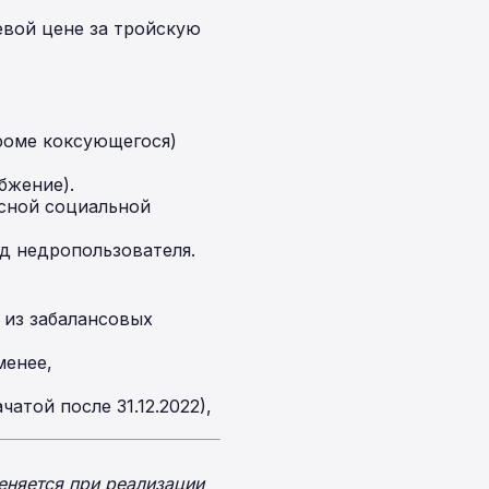
евой цене за тройскую
роме коксующегося)
бжение).
есной социальной
д недропользователя.
 из забалансовых
менее,
атой после 31.12.2022),
еняется при реализации