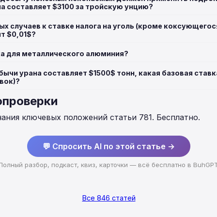
а составляет $3100 за тройскую унцию?
ых случаев к ставке налога на уголь (кроме коксующего
т $0,01$?
ка для металлического алюминия?
ычи урана составляет $1500$ тонн, какая базовая ставк
вок)?
опроверки
нания ключевых положений статьи 781. Бесплатно.
💬 Спросить AI по этой статье →
Полный разбор, подкаст, квиз, карточки — всё бесплатно в BuhGP
Все 846 статей