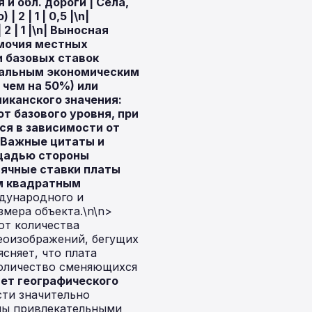
 и обл. дороги | Села,
| 2 | 1 | 0,5 |\n|
2 | 1 |\n| Выносная
лномочия местных
и базовых ставок
кальным экономическим
 чем на 50%) или
иканского значения:
 базового уровня, при
ся в зависимости от
. Важные цитаты и
ощадью стороны
сячные ставки платы
м квадратным
ждународного и
змера объекта.\n\n>
от количества
еоизображений, бегущих
сняет, что плата
количество сменяющихся
ет географического
сти значительно
оны привлекательными