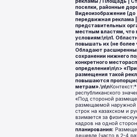
рекламы / Площадь | Сто
поселки, районные дороги |\
Видеоизображение (до 20 
передвижная реклама | 10
представительных орга
местным властям, что 
условиям:\n\n1.
Областн
повышать их (не более 
Обладают расширенным
сохранении нижнего по
конкретного месторасп
определения\n\n> «При
размещения такой рекл
повышаются пропорцио
метрам».\n\n
Контекст:
республиканского значе
«Под стороной размещени
размещаемой наружной (
строк на казахском и ру
взимается за физическу
кадров на одной сторон
планирования:
Размещен
дешевле (часто в 2-4 ра