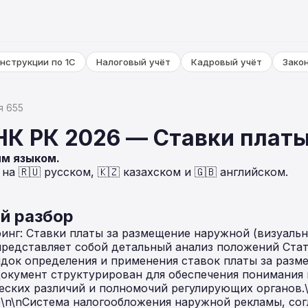
нструкции по 1С
Налоговый учёт
Кадровый учёт
Зако
я 655
НК РК 2026 — Ставки плат
ым языком.
а 🇷🇺 русском, 🇰🇿 казахском и 🇬🇧 английском.
й разбор
финг: Ставки платы за размещение наружной (визуальн
представляет собой детальный анализ положений Стат
док определения и применения ставок платы за разм
Документ структурирован для обеспечения понимания
еских различий и полномочий регулирующих органов.\n
n\nСистема налогообложения наружной рекламы, согл