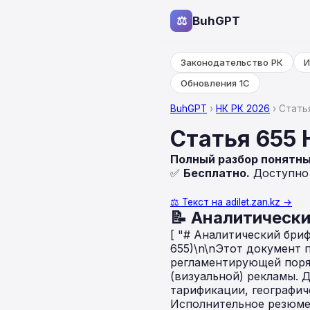
⚖
BuhGPT
Законодательство РК
И
Обновления 1С
BuhGPT
›
НК РК 2026
› Стать
Статья 655 
Полный разбор понятн
✅
Бесплатно.
Доступно н
⚖️ Текст на adilet.zan.kz →
📝 Аналитически
[ "# Аналитический бри
655)\n\nЭтот документ 
регламентирующей поря
(визуальной) рекламы. 
тарификации, географич
Исполнительное резюме\