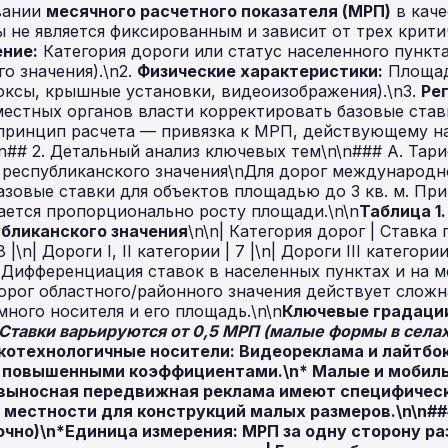
овании
месячного расчетного показателя (МРП)
в каче
 не является фиксированным и зависит от трех критич
ние:
Категория дороги или статус населенного пункта
о значения).\n2.
Физические характеристики:
Площад
оксы, крышные установки, видеоизображения).\n3.
Ре
естных органов власти корректировать базовые став
принцип расчета — привязка к МРП, действующему на
n## 2. Детальный анализ ключевых тем\n\n### А. Тар
республиканского значения\nДля дорог международн
азовые ставки для объектов площадью до 3 кв. м. Пр
ается пропорционально росту площади.\n\n
Таблица 1
убликанского значения
\n\n| Категория дорог | Ставка пл
|\n| Дороги I, II категории | 7 |\n| Дороги III категории
Б. Дифференциация ставок в населенных пунктах и на 
орог областного/районного значения действует сложн
ного носителя и его площадь.\n\n
Ключевые градации
Ставки варьируются от 0,5 МРП (малые формы в селах
котехнологичные носители:
Видеореклама и лайтбо
с повышенными коэффициентами.\n*
Малые и мобил
и выносная передвижная реклама имеют специфическ
 местности для конструкций малых размеров.\n\n##
очно)\n*Единица измерения: МРП за одну сторону ра