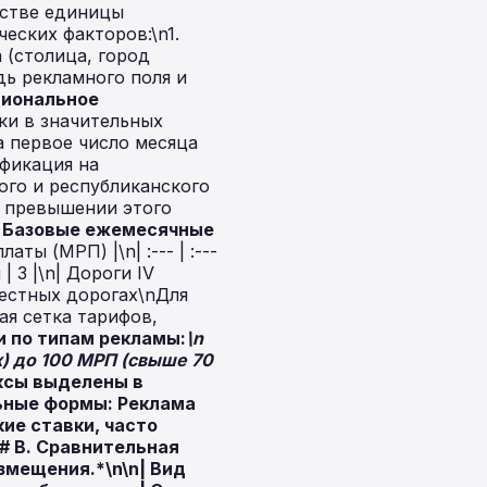
стве единицы
еских факторов:\n1.
 (столица, город
ь рекламного поля и
гиональное
ки в значительных
 первое число месяца
ификация на
ого и республиканского
и превышении этого
. Базовые ежемесячные
аты (МРП) |\n| :--- | :---
 | 3 |\n| Дороги IV
местных дорогах\nДля
ая сетка тарифов,
 по типам рекламы:
\n
) до 100 МРП (свыше 70
ксы выделены в
ьные формы:
Реклама
ие ставки, часто
# В. Сравнительная
змещения.*\n\n| Вид