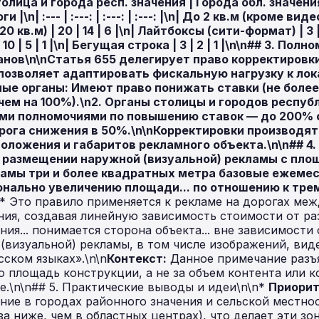
лица и города респ. значения | Города обл. значения
n| :--- | :---: | :---: | :---: |\n| До 2 кв.м (кроме видео) 
кв.м) | 20 | 14 | 6 |\n| Лайтбоксы (сити-формат) | 3 | 
 | 5 | 1 |\n| Бегущая строка | 3 | 2 | 1 |\n\n## 3. По
нов\n\nСтатья 655 делегирует право корректировк
позволяет адаптировать фискальную нагрузку к ло
ые органы:
Имеют право понижать ставки (не более
чем на 100%).\n2.
Органы столицы и городов республ
и полномочиями по повышению ставок — до 200% от
рога снижения в 50%.\n\nКорректировки производят
оложения и габаритов рекламного объекта.\n\n## 4
 размещении наружной (визуальной) рекламы с пл
амы три и более квадратных метра базовые ежеме
нально увеличению площади... по отношению к тре
** Это правило применяется к рекламе на дорогах ме
ния, создавая линейную зависимость стоимости от ра
я... понимается сторона объекта... вне зависимости 
визуальной) рекламы, в том числе изображений, вид
сском языках».\n\n
Контекст:
Данное примечание разъя
ю площадь конструкции, а не за объем контента или 
е.\n\n## 5. Практические выводы и идеи\n\n*
Приорит
ие в городах районного значения и сельской местно
за ниже, чем в областных центрах), что делает эти з