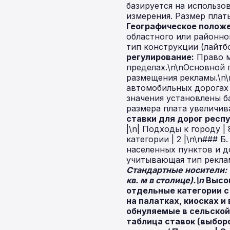
базируется на использ
измерения. Размер платы
Географическое положе
областного или районног
тип конструкции (лайтб
регулирование:
Право м
пределах.\n\nОсновной 
размещения рекламы.\n\
автомобильных дорогах 
значения установлены б
размера плата увеличив
ставки для дорог респ
|\n| Подходы к городу | 8 
категории | 2 |\n\n### 
населенных пунктов и д
учитывающая тип реклам
Стандартные носители:
кв. м в столице).\n
Высо
отдельные категории 
на палатках, киосках 
обнуляемые в сельской
таблица ставок (выбор