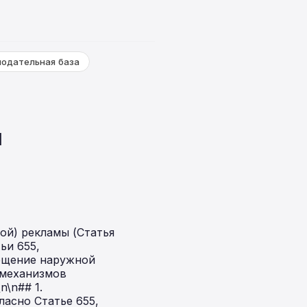
нодательная база
ы
ой) рекламы (Статья
ьи 655,
ещение наружной
 механизмов
\n## 1.
асно Статье 655,