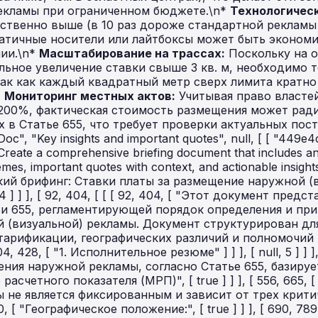
екламы при ограниченном бюджете.\n*
Технологическ
ственно выше (в 10 раз дороже стандартной рекламы
татичные носители или лайтбоксы может быть эконом
ии.\n*
Масштабирование на трассах:
Поскольку на о
ьное увеличение ставки свыше 3 кв. м, необходимо 
ак как каждый квадратный метр сверх лимита кратно
*
Мониторинг местных актов:
Учитывая право властей изменять ставки в диапазоне от -50% до +200%, фактическая стоимость размещения может радикально отличаться от базовых цифр, указанных в Статье 655, что требует проверки актуальных постановлений местных маслихатов.", [ "Briefing Doc", "Key insights and important quotes", null, [ [ "449e4c79-4037-479f-be1e-c1a9ef276754" ] ], "ru", "Create a comprehensive briefing document that includes an Executive Summary, detailed analysis of key themes, important quotes with context, and actionable insights.", null, true ], [ [ [ [ 0, 92, [ [ [ 0, 92, [ "Аналитический брифинг: Ставки платы за размещение наружной (визуальной) рекламы (Статья 655)" ] ] ], [ null, 4 ] ] ], [ 92, 404, [ [ [ 92, 404, [ "Этот документ представляет собой детальный анализ положений Статьи 655, регламентирующей порядок определения и применения ставок платы за размещение наружной (визуальной) рекламы. Документ структурирован для обеспечения понимания механизмов тарификации, географических различий и полномочий регулирующих органов." ] ] ] ] ], [ 404, 428, [ [ [ 404, 428, [ "1. Исполнительное резюме" ] ] ], [ null, 5 ] ] ], [ 428, 665, [ [ [ 428, 519, [ "Система налогообложения наружной рекламы, согласно Статье 655, базируется на использовании " ] ], [ 519, 556, [ "месячного расчетного показателя (МРП)", [ true ] ] ], [ 556, 665, [ " в качестве единицы измерения. Размер платы не является фиксированным и зависит от трех критических факторов:" ] ] ] ] ], [ 665, 789, [ [ [ 665, 690, [ "Географическое положение:", [ true ] ] ], [ 690, 789, [ " Категория дороги или статус населенного пункта (столица, город областного или районного значения)." ] ] ], [ null, 1 ], null, [ null, null, 0, { "101": "1.", "102": 2, "103": 1, "104": 1 } ] ] ], [ 789, 907, [ [ [ 789, 815, [ "Физические характеристики:", [ true ] ] ], [ 815, 907, [ " Площадь рекламного поля и тип конструкции (лайтбоксы, крышные установки, видеоизображения)." ] 