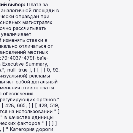
ий выбор:
Плата за
 аналогичной площади в
ически оправдан при
сновных магистралях
точно рассчитывать
 увеличивает
] ], [ null, 1 ], null, [ null, null, 0, { "101": "2.", "102": 2, "103": 2, "104": 2 } ] ] ], [ 907, 1018, [ [ [ 907, 934, [ "Региональное регулирование:", [ true ] ] ], [ 934, 1018, [ " Право местных органов власти корректировать базовые ставки в значительных пределах." ] ] ], [ null, 1 ], null, [ null, null, 0, { "101": "3.", "102": 2, "103": 3, "104": 3 } ] ] ], [ 1018, 1116, [ [ [ 1018, 1116, [ "Основной принцип расчета — привязка к МРП, действующему на первое число месяца размещения рекламы." ] ] ] ] ], [ 1116, 1148, [ [ [ 1116, 1148, [ "2. Детальный анализ ключевых тем" ] ] ], [ null, 5 ] ] ], [ 1148, 1213, [ [ [ 1148, 1213, [ "А. Тарификация на автомобильных дорогах республиканского значения" ] ] ], [ null, 6 ] ] ], [ 1213, 1406, [ [ [ 1213, 1406, [ "Для дорог международного и республиканского значения установлены базовые ставки для объектов площадью до 3 кв. м. При превышении этого размера плата увеличивается пропорционально росту площади." ] ] ] ] ], [ 1406, 1479, [ [ [ 1406, 1479, [ "Таблица 1. Базовые ежемесячные ставки для дорог республиканского значения", [ true ] ] ] ] ] ], [ 1479, 1593, null, null, [ 5, 2, [ [ 1479, 1512, [ [ 1479, 1494, [ [ 1479, 1494, [ [ [ 1479, 1494, [ "Категория дорог" ] ] ] ] ] ] ], [ 1494, 1512, [ [ 1494, 1512, [ [ [ 1494, 1512, [ "Ставка платы (МРП)" ] ] ] ] ] ] ] ] ], [ 1512, 1529, [ [ 1512, 1528, [ [ 1512, 1528, [ [ [ 1512, 1528, [ "Подходы к городу" ] ] ] ] ] ] ], [ 1528, 1529, [ [ 1528, 1529, [ [ [ 1528, 1529, [ "8" ] ] ] ] ] ] ] ] ], [ 1529, 1552, [ [ 1529, 1551, [