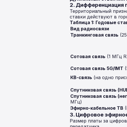
2. Дифференциация п
Территориальный призн
ставки действуют в гор
Таблица 1: Годовые ст
Вид радиосвязи
Транкинговая связь
(25
Сотовая связь
(1 МГц R
Сотовая связь 5G/IMT
(
КВ-связь
(на одно прис
Спутниковая связь (HU
Спутниковая связь (не
МГц)
Эфирно-кабельное ТВ
(
3. Цифровое эфирно
Размер платы за цифро
передатчика.