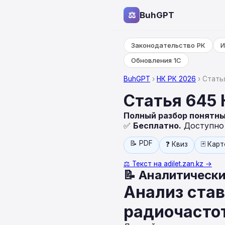
⚖
BuhGPT
Законодательство РК
И
Обновления 1С
BuhGPT
›
НК РК 2026
› Стать
Статья 645
Полный разбор понятн
✅
Бесплатно.
Доступно н
📝 PDF
❓ Квиз
🃏 Кар
⚖️ Текст на adilet.zan.kz →
📝 Аналитически
Анализ став
радиочастот