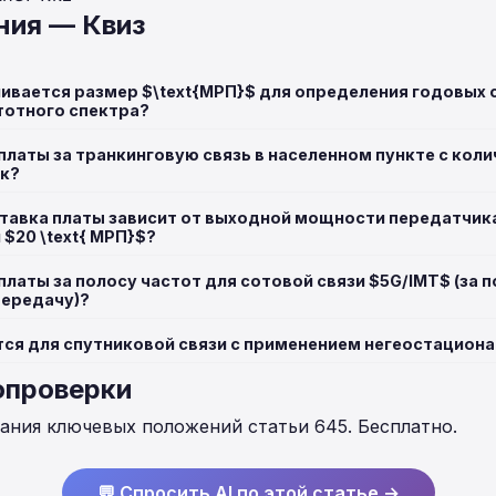
ния — Квиз
ивается размер $\text{МРП}$ для определения годовых 
тотного спектра?
платы за транкинговую связь в населенном пункте с кол
ек?
 ставка платы зависит от выходной мощности передатчик
 $20 \text{ МРП}$?
латы за полосу частот для сотовой связи $5G/IMT$ (за по
 передачу)?
тся для спутниковой связи с применением негеостацион
опроверки
нания ключевых положений статьи 645. Бесплатно.
💬 Спросить AI по этой статье →