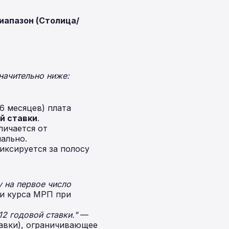
апазон (Столица/
начительно ниже:
6 месяцев) плата
ой ставки
.
личается от
нально.
ксируется за полосу
 на первое число
и курса МРП при
12 годовой ставки."
—
авки), ограничивающее