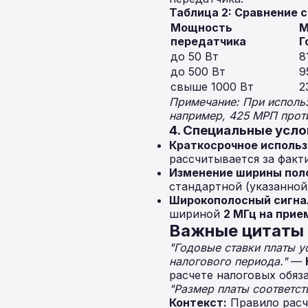
Таблица 2: Сравнение 
Мощность
М
передатчика
Г
до 50 Вт
8
до 500 Вт
9
свыше 1000 Вт
2
Примечание: При использ
например, 425 МРП прот
4. Специальные усло
Краткосрочное использ
рассчитывается за факт
Изменение ширины пол
стандартной (указанной
Широкополосный сигна
шириной
2 МГц на прие
Важные цитаты 
"Годовые ставки платы у
налогового периода."
—
расчете налоговых обяза
"Размер платы соответст
Контекст:
Правило расч