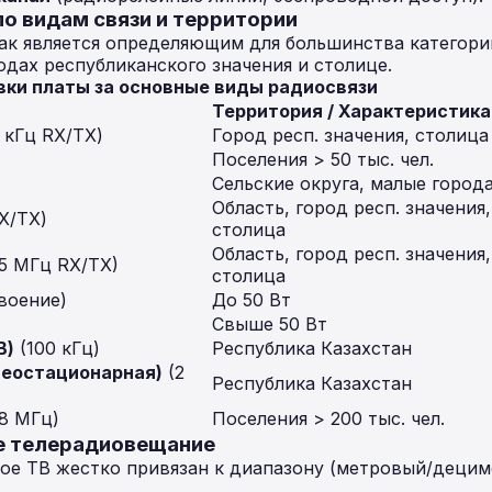
о видам связи и территории
ак является определяющим для большинства категори
одах республиканского значения и столице.
авки платы за основные виды радиосвязи
Территория / Характеристика
 кГц RX/TX)
Город респ. значения, столица
Поселения > 50 тыс. чел.
Сельские округа, малые город
Область, город респ. значения,
X/TX)
столица
Область, город респ. значения,
5 МГц RX/TX)
столица
воение)
До 50 Вт
Свыше 50 Вт
B)
(100 кГц)
Республика Казахстан
геостационарная)
(2
Республика Казахстан
8 МГц)
Поселения > 200 тыс. чел.
е телерадиовещание
вое ТВ жестко привязан к диапазону (метровый/деци