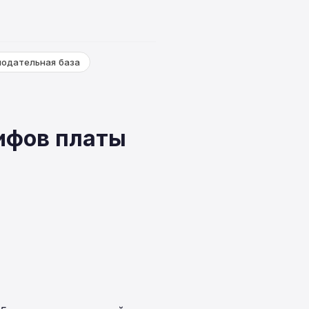
нодательная база
ифов платы
е