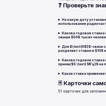
❓ Проверьте зна
На какую дату устанавл
использование радиочас
Какова годовая ставка 
свыше $50$ тысяч челов
Для $\text{КВ}$-связи
разделяет ставки в $10$ и
Какова годовая ставка п
прием/$5 \text{ МГц}$ на
Какая ставка применяе
🃏 Карточки сам
51 карточек для запоми