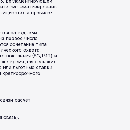
45, регламентирующей
енте систематизированы
ффициентах и правилах
ется на годовых
на первое число
тся сочетание типа
ического охвата.
о поколения (5G/IMT) и
 же время для сельских
 или льготные ставки.
 краткосрочного
связи расчет
 связь).