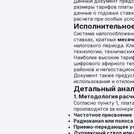
Данный документ предс
размеры тарифов платы 
данные о годовых ставк
расчета при особых усл
Исполнительно
Система налогообложени
ставках, кратных
месяч
налогового периода. Кл
технологии, технически
Наиболее высокие тариф
цифрового эфирного тел
районов и негеостацион
Документ также предус
использования и отклон
Детальный анал
1. Методология расч
Согласно пункту 1, плат
производится за конкре
Частотное присвоение
Радиоканал или полоса
Приемо-передающее у
Дуплексный ствол или 