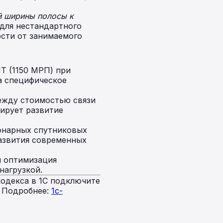
й ширины полосы к
для нестандартного
сти от занимаемого
T (1150 МРП) при
а специфическое
между стоимостью связи
лирует развитие
ионарных спутниковых
развития современных
и оптимизация
нагрузкой.
одекса в 1С подключите
. Подробнее:
1c-