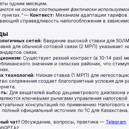
аты одним месяцем.
ваются на основе соотношения фактически используемо
 пунктах."
—
Контекст:
Механизм адаптации тарифов 
ивающий справедливость налогообложения в зависимо
ды
ологичных сетей:
Введение высокой ставки для 5G/IM
авке для обычной сотовой связи (2 МРП) указывает н
андартов связи.
ционизм:
Существует резкий контраст (в 10-14 раз) 
убликанского значения и сельских районах, что стиму
нах.
х технологий:
Низкая ставка (1 МРП) для негеостац
тво сопряжения создает благоприятные условия для 
ернета.
ть:
Для вещателей выбор дециметрового диапазона 
являются ключевыми рычагами управления налоговой 
ктуальных консультаций по применению Налогового к
полный официальный источник по 1С для Казахстана
ный чат!
Обсуждение, вопросы, практика —
Telegram
uhGPT.kz