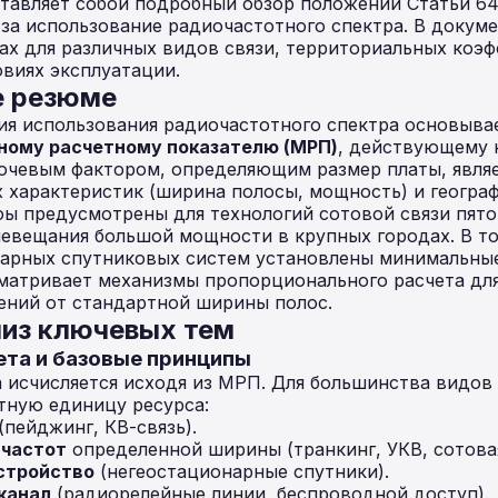
тавляет собой подробный обзор положений Статьи 6
за использование радиочастотного спектра. В докум
ах для различных видов связи, территориальных коэ
овиях эксплуатации.
е резюме
я использования радиочастотного спектра основыва
ному расчетному показателю (МРП)
, действующему 
ючевым фактором, определяющим размер платы, являе
х характеристик (ширина полосы, мощность) и географ
ы предусмотрены для технологий сотовой связи пятог
евещания большой мощности в крупных городах. В то
арных спутниковых систем установлены минимальные
матривает механизмы пропорционального расчета для
ений от стандартной ширины полос.
из ключевых тем
ета и базовые принципы
а исчисляется исходя из МРП. Для большинства видов 
тную единицу ресурса:
(пейджинг, КВ-связь).
 частот
определенной ширины (транкинг, УКВ, сотовая
стройство
(негеостационарные спутники).
канал
(радиорелейные линии, беспроводной доступ).