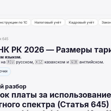
нструкции по 1С
Налоговый учёт
Кадровый учёт
Зако
я 645
 НК РК 2026 — Размеры тар
ым языком.
а 🇷🇺 русском, 🇰🇿 казахском и 🇬🇧 английском.
точки
й разбор
ок платы за использовани
ного спектра (Статья 645)