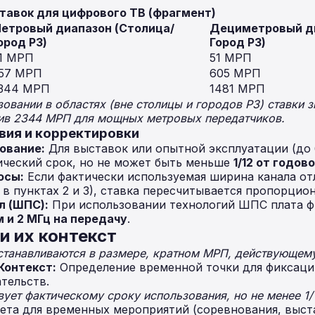
ставок для цифрового ТВ (фрагмент)
етровый диапазон (Столица/
Дециметровый ди
ород РЗ)
Город РЗ)
1 МРП
51 МРП
57 МРП
605 МРП
344 МРП
1481 МРП
овании в областях (вне столицы и городов РЗ) ставки з
ив 2344 МРП для мощных метровых передатчиков.
вия и корректировки
ование:
Для выставок или опытной эксплуатации (до 
ический срок, но не может быть меньше
1/12 от годов
осы:
Если фактически используемая ширина канала от
 в пунктах 2 и 3), ставка пересчитывается пропорцио
л (ШПС):
При использовании технологий ШПС плата фи
м и 2 МГц на передачу
.
и их контекст
станавливаются в размере, кратном МРП, действующему
Контекст:
Определение временной точки для фиксаци
тельств.
вует фактическому сроку использования, но не менее 1/
ета для временных мероприятий (соревнования, выст