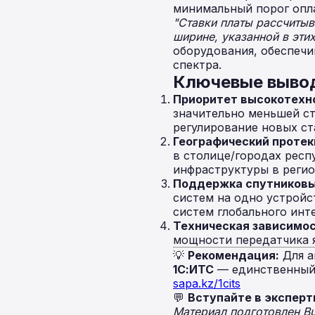
минимальный порог опл
"Ставки платы рассчиты
ширине, указанной в этих
оборудования, обеспеч
спектра.
Ключевые выво
Приоритет высокотехн
значительно меньшей ст
регулирование новых ст
Географический протек
в столице/городах респ
инфраструктуры в регио
Поддержка спутниковы
систем на одно устройс
систем глобального инт
Техническая зависимос
мощности передатчика 
💡
Рекомендация:
Для а
1С:ИТС
— единственный 
sapa.kz/1cits
💬
Вступайте в эксперт
Материал подготовлен B