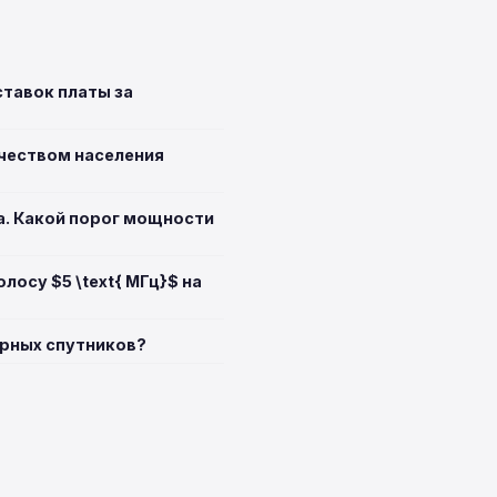
ставок платы за
ичеством населения
а. Какой порог мощности
лосу $5 \text{ МГц}$ на
арных спутников?