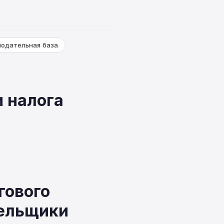
нодательная база
 налога
гового
тельщики