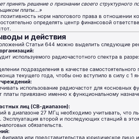
т принять решение о признании своего структурного п
ьщиком платы...»
позитивность норм налогового права в отношении ко
остоятельно определять центр финансовой ответстве
тот.
ыводы и действия
положений Статьи 644 можно выделить следующие ре
организаций:
дит используемого радиочастотного спектра в разре
делении подразделения в качестве самостоятельного
конца текущего года, чтобы оно вступило в силу с 1 
учреждений:
ичивать использование радиочастот для «основных ф
т платы привязано именно к функциональному назна
астных лиц (СВ-диапазон):
й в диапазоне 27 МГц необходимо учитывать, что ль
. Эксплуатация второй и последующих станций в это
налоговых обязательств.
ний:
 филиала или представительства юридическое лицо и