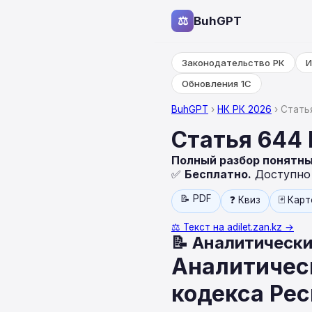
⚖
BuhGPT
Законодательство РК
И
Обновления 1С
BuhGPT
›
НК РК 2026
› Стать
Статья 644
Полный разбор понятн
✅
Бесплатно.
Доступно н
📝 PDF
❓ Квиз
🃏 Кар
⚖️ Текст на adilet.zan.kz →
📝 Аналитически
Аналитическ
кодекса Ре