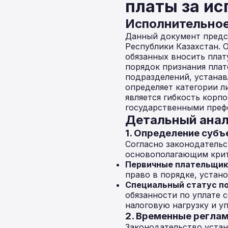
платы за ис
Исполнительно
Данный документ предс
Республики Казахстан. 
обязанных вносить плат
порядок признания плат
подразделений, устанав
определяет категории л
является гибкость корп
государственными преф
Детальный анал
1. Определение суб
Согласно законодательс
основополагающим крит
Первичные плательщик
право в порядке, устан
Специальный статус п
обязанности по уплате 
налоговую нагрузку и у
2. Временные регла
Законодательство устан