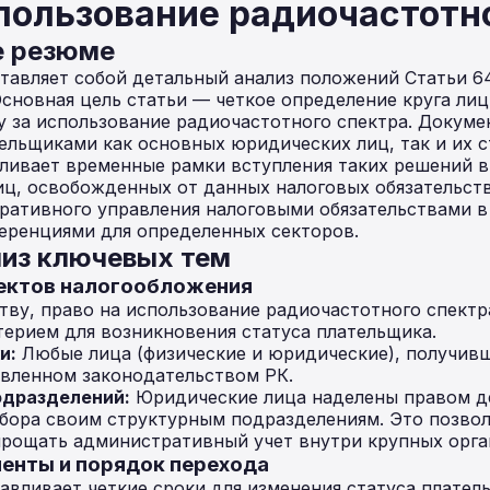
пользование радиочастотн
е резюме
тавляет собой детальный анализ положений Статьи 6
Основная цель статьи — четкое определение круга лиц
у за использование радиочастотного спектра. Докуме
ельщиками как основных юридических лиц, так и их 
ливает временные рамки вступления таких решений в 
иц, освобожденных от данных налоговых обязательст
оративного управления налоговыми обязательствами в
еренциями для определенных секторов.
из ключевых тем
ъектов налогообложения
тву, право на использование радиочастотного спектр
ерием для возникновения статуса плательщика.
и:
Любые лица (физические и юридические), получив
овленном законодательством РК.
одразделений:
Юридические лица наделены правом д
сбора своим структурным подразделениям. Это позвол
прощать административный учет внутри крупных орга
менты и порядок перехода
авливает четкие сроки для изменения статуса плател