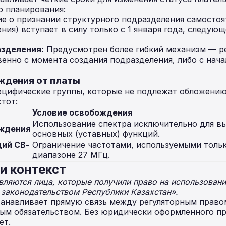
о планирования:
е о признании структурного подразделения самосто
ния) вступает в силу только с 1 января года, следующ
азделения:
Предусмотрен более гибкий механизм — р
венно с момента создания подразделения, либо с нач
ждения от платы
ецифические группы, которые не подлежат обложению
тот:
Условие освобождения
Использование спектра исключительно для в
еждения
основных (уставных) функций.
ий СВ-
Ограничение частотами, используемыми толь
диапазоне 27 МГц.
и контекст
ляются лица, которые получили право на использовани
с законодательством Республики Казахстан».
танавливает прямую связь между регуляторным право
ым обязательством. Без юридически оформленного пр
ет.