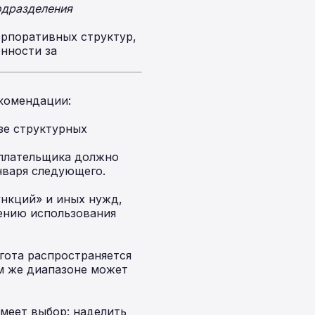
одразделения
рпоративных структур,
нности за
комендации:
зе структурных
 плательщика должно
января следующего.
ункций» и иных нужд,
чению использования
гота распространяется
м же диапазоне может
меет выбор: наделить