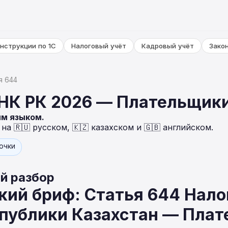
нструкции по 1С
Налоговый учёт
Кадровый учёт
Зако
я 644
 НК РК 2026 — Плательщики
ым языком.
а 🇷🇺 русском, 🇰🇿 казахском и 🇬🇧 английском.
точки
й разбор
ий бриф: Статья 644 Нало
спублики Казахстан — Пла