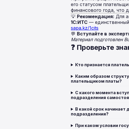
его статусом плательщи
финансового года, что 
💡
Рекомендация:
Для а
1С:ИТС
— единственный 
sapa.kz/1cits
💬
Вступайте в эксперт
Материал подготовлен B
❓ Проверьте зна
Кто признается плател
Каким образом структ
плательщиком платы?
С какого момента всту
подразделения самосто
В какой срок начинает
подразделения?
При каком условии гос