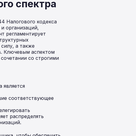
ого спектра
44 Налогового кодекса
 и организаций,
нт регламентирует
структурных
силу, а также
в. Ключевым аспектом
 сочетании со строгими
а является
шие соответствующее
елегировать
яет распределять
низаций.
ьщика, чтобы обеспечить