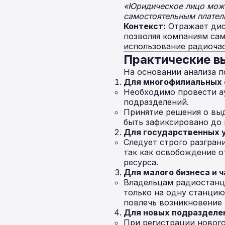
«Юридическое лицо може
самостоятельным плател
Контекст:
Отражает дис
позволяя компаниям сам
использование радиочас
Практические в
На основании анализа 
Для многофилиальных 
Необходимо провести ау
подразделений.
Принятие решения о вы
быть зафиксировано до 
Для государственных 
Следует строго разгран
так как освобождение о
ресурса.
Для малого бизнеса и ч
Владельцам радиостанци
только на одну станцию
повлечь возникновение 
Для новых подразделе
При регистрации нового