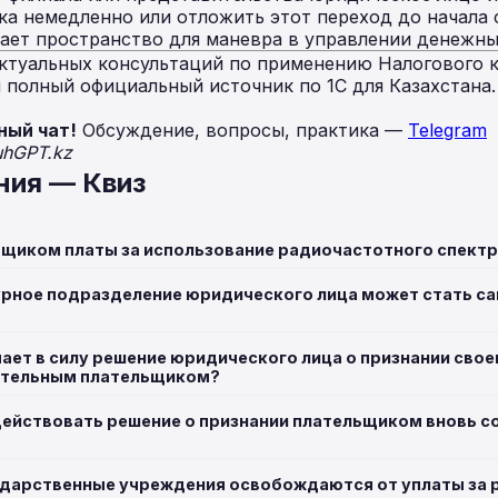
ка немедленно или отложить этот переход до начала
дает пространство для маневра в управлении денежн
ктуальных консультаций по применению Налогового к
полный официальный источник по 1С для Казахстана
ный чат!
Обсуждение, вопросы, практика —
Telegram
uhGPT.kz
ния — Квиз
ьщиком платы за использование радиочастотного спектр
урное подразделение юридического лица может стать 
пает в силу решение юридического лица о признании сво
ятельным плательщиком?
 действовать решение о признании плательщиком вновь 
ударственные учреждения освобождаются от уплаты за