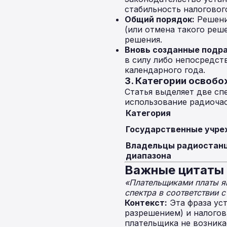
стабильность налоговог
Общий порядок:
Решени
(или отмена такого реше
решения.
Вновь созданные подр
в силу либо непосредст
календарного года.
3. Категории освобо
Статья выделяет две сп
использование радиочас
Категория
Государственные учр
Владельцы радиостанц
диапазона
Важные цитаты 
«Плательщиками платы яв
спектра в соответствии 
Контекст:
Эта фраза ус
разрешением) и налогов
плательщика не возника