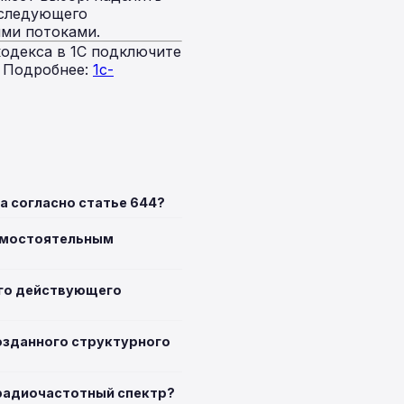
 следующего
ыми потоками.
одекса в 1С подключите
. Подробнее:
1c-
а согласно статье 644?
самостоятельным
его действующего
созданного структурного
 радиочастотный спектр?