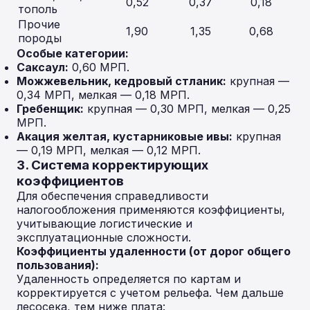
0,52
0,37
0,18
тополь
Прочие
1,90
1,35
0,68
породы
Особые категории:
Саксаул:
0,60 МРП.
Можжевельник, кедровый стланик:
крупная —
0,34 МРП, мелкая — 0,18 МРП.
Гребенщик:
крупная — 0,30 МРП, мелкая — 0,25
МРП.
Акация желтая, кустарниковые ивы:
крупная
— 0,19 МРП, мелкая — 0,12 МРП.
3. Система корректирующих
коэффициентов
Для обеспечения справедливости
налогообложения применяются коэффициенты,
учитывающие логистические и
эксплуатационные сложности.
Коэффициенты удаленности (от дорог общего
пользования):
Удаленность определяется по картам и
корректируется с учетом рельефа. Чем дальше
лесосека, тем ниже плата: