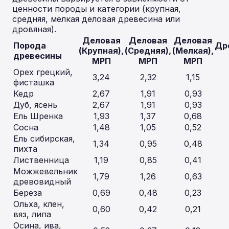
ценности породы и категории (крупная,
средняя, мелкая деловая древесина или
дровяная).
Деловая
Деловая
Деловая
Порода
Др
(Крупная),
(Средняя),
(Мелкая),
древесины
МРП
МРП
МРП
Орех грецкий,
3,24
2,32
1,15
фисташка
Кедр
2,67
1,91
0,93
Дуб, ясень
2,67
1,91
0,93
Ель Шренка
1,93
1,37
0,68
Сосна
1,48
1,05
0,52
Ель сибирская,
1,34
0,95
0,48
пихта
Лиственница
1,19
0,85
0,41
Можжевельник
1,79
1,26
0,63
древовидный
Береза
0,69
0,48
0,23
Ольха, клен,
0,60
0,42
0,21
вяз, липа
Осина, ива,