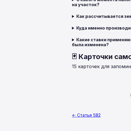
на участок?
Как рассчитывается зе
Куда именно производи
Какие ставки применяют
была изменена?
🃏 Карточки сам
15 карточек для запоми
← Статья 582