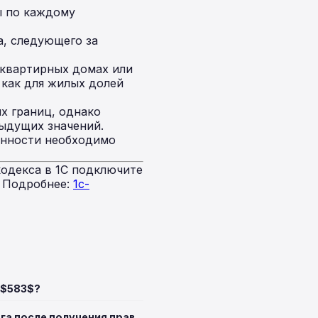
ы по каждому
а, следующего за
квартирных домах или
 как для жилых долей
х границ, однако
дыдущих значений.
енности необходимо
одекса в 1С подключите
. Подробнее:
1c-
 $583$?
га после получения прав