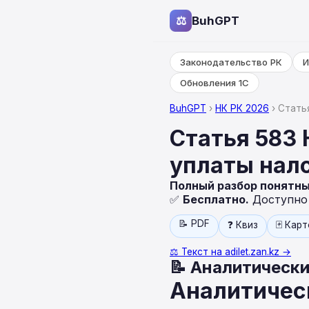
⚖
BuhGPT
Законодательство РК
И
Обновления 1С
BuhGPT
›
НК РК 2026
› Стать
Статья 583 
уплаты нал
Полный разбор понятн
✅
Бесплатно.
Доступно н
📝 PDF
❓ Квиз
🃏 Кар
⚖️ Текст на adilet.zan.kz →
📝 Аналитически
Аналитическ