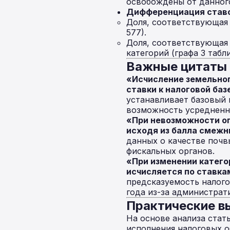
освобождены от данног
Дифференциация ставо
Доля, соответствующа
577).
Доля, соответствующа
категорий (графа 3 табли
Важные цитаты 
«Исчисление земельно
ставки к налоговой баз
устанавливает базовый 
возможность усредненно
«При невозможности оп
исходя из балла смежн
данных о качестве почв
фискальных органов.
«При изменении категор
исчисляется по ставка
предсказуемость налого
года из-за администрат
Практические в
На основе анализа ста
исполнения налоговых о