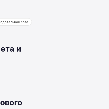
нодательная база
ета и
гового