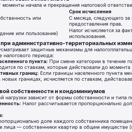
т моменты начала и прекращения налоговой ответстве
Срок исчисления
бственность или
С месяца, следующего за
предоставления прав.
Налог исчисляется за фа
дение или пользование)
использования.
 при административно-территориальных изме
усматривает защитные механизмы для налогоплатель
е налогового периода:
аселенного пункта:
При смене категории в течение го
дится по ставкам, которые действовали до момента 
тивных границ:
Если границы населенного пункта мен
в новых границах, исчисляется по ставкам, действов
евой собственности и кондоминиумов
й нагрузки зависит от формы собственности и типа 
енность:
Налог рассчитывается пропорционально дол
а:
пропорционально доле каждого собственника помещен
е лица — собственники квартир в общем имуществе 