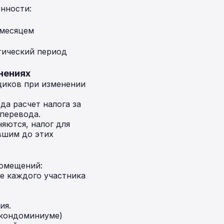
нности:
 месяцем
ктический период
нениях
щиков при изменении
да расчет налога за
перевода.
яются, налог для
авшим до этих
помещений:
е каждого участника
ия.
(кондоминиуме)