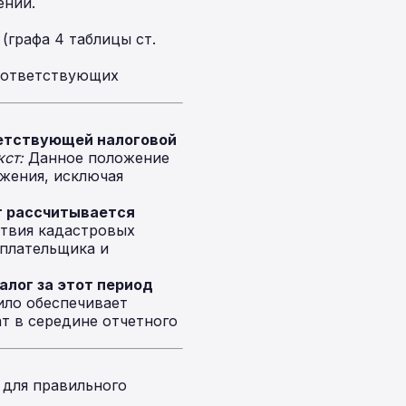
ений.
 (графа 4 таблицы ст.
соответствующих
ветствующей налоговой
кст:
Данное положение
жения, исключая
г рассчитывается
твия кадастровых
оплательщика и
алог за этот период
ло обеспечивает
т в середине отчетного
 для правильного