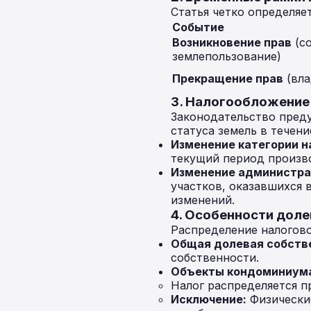
Статья четко определяе
Событие
Возникновение прав
(со
землепользование)
Прекращение прав
(вла
3. Налогообложение
Законодательство пред
статуса земель в течени
Изменение категории н
текущий период произво
Изменение администра
участков, оказавшихся 
изменений.
4. Особенности дол
Распределение налогово
Общая долевая собств
собственности.
Объекты кондоминиум
Налог распределяется 
Исключение:
Физически