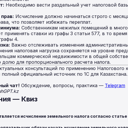
т:
Необходимо вести раздельный учет налоговой баз
 прав:
Исчисление должно начинаться строго с месяц
ава, что позволяет избежать переплат.
миниума:
Собственникам нежилых помещений в много
 применять ставки из графы 3 статьи 577, в то время
графы 4.
зка:
Важно отслеживать изменения административны
енения налоговая нагрузка сохраняется на уровне пре
льцам коммерческой недвижимости в общей собств
 долю для пропорционального расчета налога.
ктуальных консультаций по применению Налогового к
полный официальный источник по 1С для Казахстана
ный чат!
Обсуждение, вопросы, практика —
Telegram
uhGPT.kz
ния — Квиз
вляется исчисление земельного налога согласно статье
гоплательщик обязан начать исчисление земельного нало