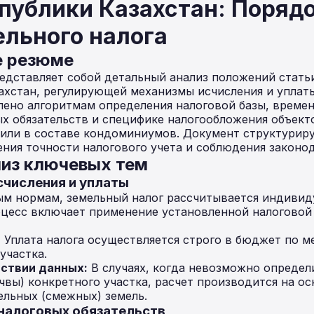
публики Казахстан: Порядо
ельного налога
е резюме
дставляет собой детальный анализ положений стать
ахстан, регулирующей механизмы исчисления и уплаты
лено алгоритмам определения налоговой базы, време
х обязательств и специфике налогообложения объект
 или в составе кондоминиумов. Документ структурир
ения точности налогового учета и соблюдения законод
из ключевых тем
счисления и уплаты
ым нормам, земельный налог рассчитывается индивид
оцесс включает применение установленной налоговой 
:
Уплата налога осуществляется строго в бюджет по м
участка.
ствии данных:
В случаях, когда невозможно определ
очвы) конкретного участка, расчет производится на о
ельных (смежных) земель.
 налоговых обязательств