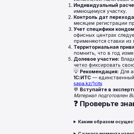
Индивидуальный расче
имеющемуся участку.
Контроль дат перехода
месяцем регистрации пр
Учет специфики кондо
офисных центрах следует
применяются ставки из 
Территориальная привя
помнить, что в год изм
Долевое участие:
Владе
четко фиксировать свою
💡
Рекомендация:
Для а
1С:ИТС
— единственный 
sapa.kz/1cits
💬
Вступайте в эксперт
Материал подготовлен B
❓ Проверьте зна
Каким образом осущест
С какого момента нало