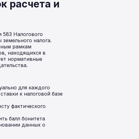
к расчета и
и 583 Налогового
 земельного налога.
нным рамкам
ов, находящихся в
ует нормативные
ательства.
уально для каждого
ставки к налоговой базе
есту фактического
ить балл бонитета
сновании данных о