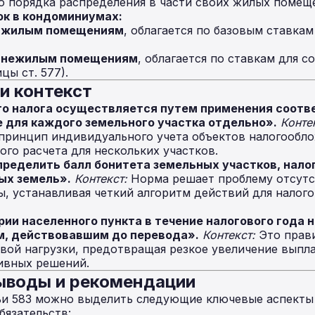
о порядка распределения в части своих жилых помещ
к в кондоминиумах:
я
жилым помещениям
, облагается по базовым ставкам
я
нежилым помещениям
, облагается по ставкам для 
цы ст. 577).
и контекст
го налога осуществляется путем применения соот
е для каждого земельного участка отдельно».
Конте
принцип индивидуального учета объектов налогообло
го расчета для нескольких участков.
ределить балл бонитета земельных участков, нало
ых земель».
Контекст:
Норма решает проблему отсутс
ы, устанавливая четкий алгоритм действий для налог
ии населенного пункта в течение налогового года н
м, действовавшим до перевода».
Контекст:
Это прави
вой нагрузки, предотвращая резкое увеличение выпла
ивных решений.
ыводы и рекомендации
тьи 583 можно выделить следующие ключевые аспекты
бязательств: