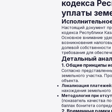
кодекса Рес
уплаты зем
Исполнительно
Настоящий документ пре
кодекса Республики Каз
Основное внимание уде
возникновения налоговы
долевой собственности
требования для обеспеч
Детальный анал
1. Общие принципы и
Согласно представленн
земельного участка. Пр
объекта.
Локализация платежей
нахождения земельного 
Методология при отсут
(показатель качества п
баллах бонитета сопред
2. Временные рамки