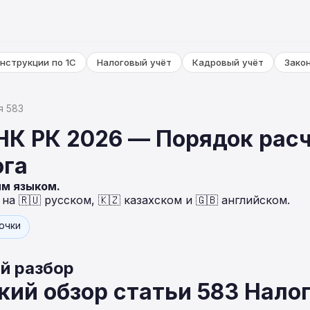
нструкции по 1С
Налоговый учёт
Кадровый учёт
Зако
я 583
НК РК 2026 — Порядок расч
ога
ым языком.
а 🇷🇺 русском, 🇰🇿 казахском и 🇬🇧 английском.
точки
й разбор
ий обзор статьи 583 Нало