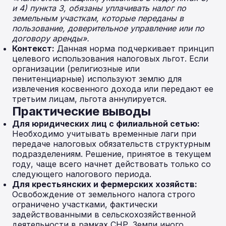
и 4) пункта 3, обязаны уплачивать налог по
земельным участкам, которые переданы в
пользование, доверительное управление или по
договору аренды».
Контекст:
Данная норма подчеркивает принцип
целевого использования налоговых льгот. Если
организации (религиозные или
пенитенциарные) используют землю для
извлечения косвенного дохода или передают ее
третьим лицам, льгота аннулируется.
Практические выводы
Для юридических лиц с филиальной сетью:
Необходимо учитывать временные лаги при
передаче налоговых обязательств структурным
подразделениям. Решение, принятое в текущем
году, чаще всего начнет действовать только со
следующего налогового периода.
Для крестьянских и фермерских хозяйств:
Освобождение от земельного налога строго
ограничено участками, фактически
задействованными в сельскохозяйственной
деятельности в рамках СНР. Земли иного