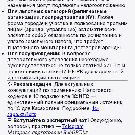
назначения могут подлежать налогообложению.
Для льготных категорий (религиозные
организации, госпредприятия ИУ):
Любая
форма передачи участка в пользование третьим
лицам (аренда, управление) автоматически
влечет за собой обязанность по исчислению и
уплате земельного налога, что требует
тщательного мониторинга договоров аренды.
Для госучреждений:
В вопросах
доверительного управления необходимо
руководствоваться не только статьей 571, но и
положениями статьи 67 НК РК для корректной
идентификации плательщика.
💡
Рекомендация:
Для актуальных
консультаций по применению Налогового
кодекса в 1С подключите
1С:ИТС
—
единственный полный официальный источник
по 1С для Казахстана. Подробнее:
1c-
sapa.kz/1cits
💬
Вступайте в экспертный чат!
Обсуждение,
вопросы, практика —
Telegram
Материал подготовлен BuhGPT.kz