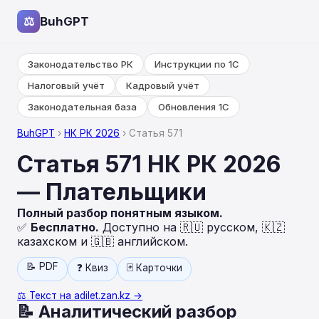
⚖
BuhGPT
Законодательство РК
Инструкции по 1С
Налоговый учёт
Кадровый учёт
Законодательная база
Обновления 1С
BuhGPT
›
НК РК 2026
› Статья 571
Статья 571 НК РК 2026
— Плательщики
Полный разбор понятным языком.
✅
Бесплатно.
Доступно на 🇷🇺 русском, 🇰🇿
казахском и 🇬🇧 английском.
📝 PDF
❓ Квиз
🃏 Карточки
⚖️ Текст на adilet.zan.kz →
📝 Аналитический разбор