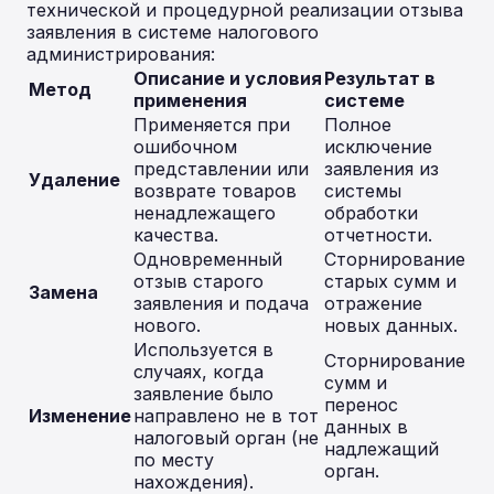
технической и процедурной реализации отзыва
заявления в системе налогового
администрирования:
Описание и условия
Результат в
Метод
применения
системе
Применяется при
Полное
ошибочном
исключение
представлении или
заявления из
Удаление
возврате товаров
системы
ненадлежащего
обработки
качества.
отчетности.
Одновременный
Сторнирование
отзыв старого
старых сумм и
Замена
заявления и подача
отражение
нового.
новых данных.
Используется в
Сторнирование
случаях, когда
сумм и
заявление было
перенос
Изменение
направлено не в тот
данных в
налоговый орган (не
надлежащий
по месту
орган.
нахождения).