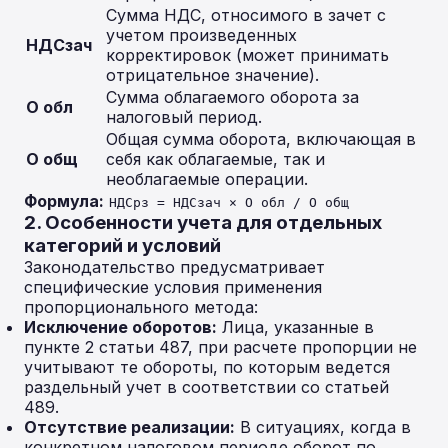
Сумма НДС, относимого в зачет с
учетом произведенных
НДСзач
корректировок (может принимать
отрицательное значение).
Сумма облагаемого оборота за
О обл
налоговый период.
Общая сумма оборота, включающая в
О общ
себя как облагаемые, так и
необлагаемые операции.
Формула:
НДСрз = НДСзач × О обл / О общ
2. Особенности учета для отдельных
категорий и условий
Законодательство предусматривает
специфические условия применения
пропорционального метода:
Исключение оборотов:
Лица, указанные в
пункте 2 статьи 487, при расчете пропорции не
учитывают те обороты, по которым ведется
раздельный учет в соответствии со статьей
489.
Отсутствие реализации:
В ситуациях, когда в
конкретном налоговом периоде оборот по