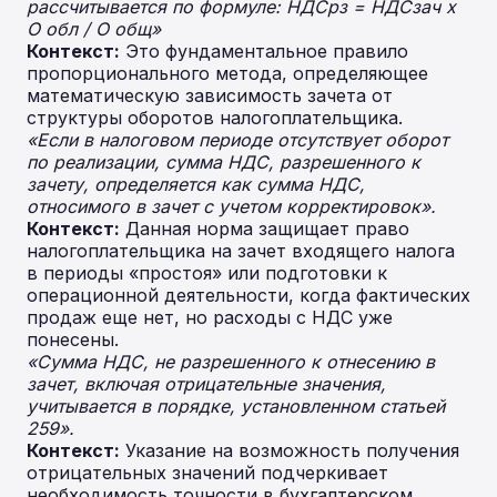
рассчитывается по формуле: НДСрз = НДСзач х
О обл / О общ»
Контекст:
Это фундаментальное правило
пропорционального метода, определяющее
математическую зависимость зачета от
структуры оборотов налогоплательщика.
«Если в налоговом периоде отсутствует оборот
по реализации, сумма НДС, разрешенного к
зачету, определяется как сумма НДС,
относимого в зачет с учетом корректировок».
Контекст:
Данная норма защищает право
налогоплательщика на зачет входящего налога
в периоды «простоя» или подготовки к
операционной деятельности, когда фактических
продаж еще нет, но расходы с НДС уже
понесены.
«Сумма НДС, не разрешенного к отнесению в
зачет, включая отрицательные значения,
учитывается в порядке, установленном статьей
259».
Контекст:
Указание на возможность получения
отрицательных значений подчеркивает
необходимость точности в бухгалтерском