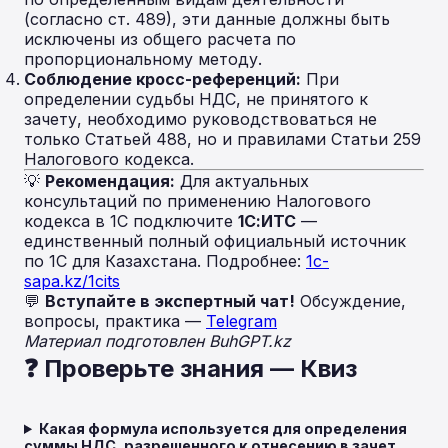
(согласно ст. 489), эти данные должны быть
исключены из общего расчета по
пропорциональному методу.
Соблюдение кросс-референций:
При
определении судьбы НДС, не принятого к
зачету, необходимо руководствоваться не
только Статьей 488, но и правилами Статьи 259
Налогового кодекса.
💡
Рекомендация:
Для актуальных
консультаций по применению Налогового
кодекса в 1С подключите
1С:ИТС
—
единственный полный официальный источник
по 1С для Казахстана. Подробнее:
1c-
sapa.kz/1cits
💬
Вступайте в экспертный чат!
Обсуждение,
вопросы, практика —
Telegram
Материал подготовлен BuhGPT.kz
❓ Проверьте знания — Квиз
Какая формула используется для определения
суммы НДС, разрешенного к отнесению в зачет