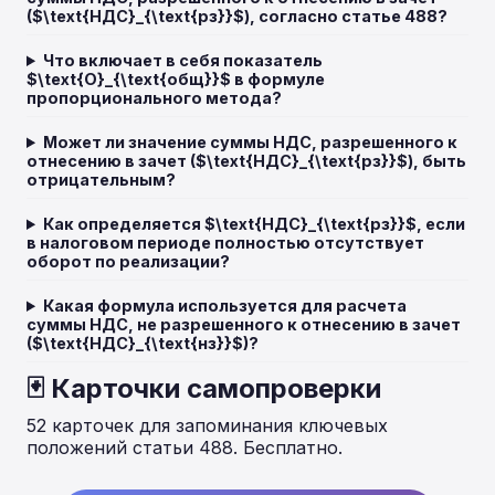
($\text{НДС}_{\text{рз}}$), согласно статье 488?
Что включает в себя показатель
$\text{О}_{\text{общ}}$ в формуле
пропорционального метода?
Может ли значение суммы НДС, разрешенного к
отнесению в зачет ($\text{НДС}_{\text{рз}}$), быть
отрицательным?
Как определяется $\text{НДС}_{\text{рз}}$, если
в налоговом периоде полностью отсутствует
оборот по реализации?
Какая формула используется для расчета
суммы НДС, не разрешенного к отнесению в зачет
($\text{НДС}_{\text{нз}}$)?
🃏 Карточки самопроверки
52 карточек для запоминания ключевых
положений статьи 488. Бесплатно.