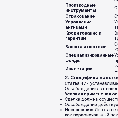
Производные
О
инструменты
Страхование
С
Управление
У
активами
з
Кредитование и
В
гарантии
т
О
Валюта и платежи
к
Специализированные
У
фонды
п
Р
Инвестиции
м
2. Специфика налог
Статья 477 устанавлива
Освобождению от нало
Условия применения о
Сделка должна осуществ
Освобождение действует
Исключение:
Льгота не 
как первоначальный пок