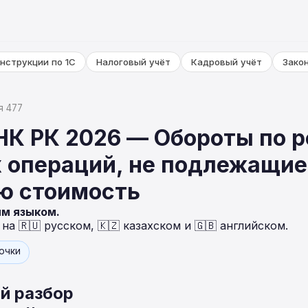
нструкции по 1С
Налоговый учёт
Кадровый учёт
Зако
я 477
НК РК 2026 — Обороты по 
 операций, не подлежащие 
ю стоимость
ым языком.
а 🇷🇺 русском, 🇰🇿 казахском и 🇬🇧 английском.
точки
й разбор