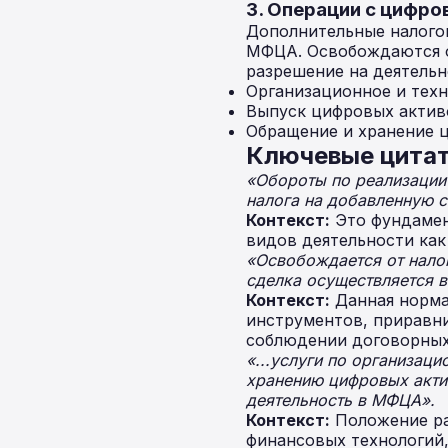
3. Операции с цифр
Дополнительные налого
МФЦА. Освобождаются о
разрешение на деятельн
Организационное и техн
Выпуск цифровых актив
Обращение и хранение 
Ключевые цитат
«Обороты по реализации 
налога на добавленную с
Контекст:
Это фундамен
видов деятельности ка
«Освобождается от налог
сделка осуществляется 
Контекст:
Данная норма
инструментов, приравни
соблюдении договорных
«...услуги по организац
хранению цифровых акти
деятельность в МФЦА».
Контекст:
Положение ра
финансовых технологий