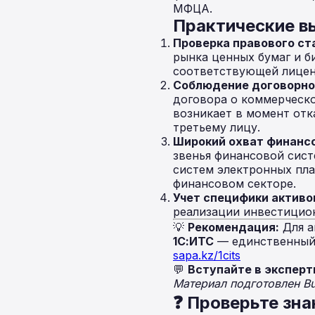
МФЦА.
Практические 
Проверка правового ст
рынка ценных бумаг и 
соответствующей лиценз
Соблюдение договорно
договора о коммерческо
возникает в момент отк
третьему лицу.
Широкий охват финансо
звенья финансовой сис
систем электронных пла
финансовом секторе.
Учет специфики активо
реализации инвестицион
💡
Рекомендация:
Для а
1С:ИТС
— единственный 
sapa.kz/1cits
💬
Вступайте в эксперт
Материал подготовлен B
❓ Проверьте зна