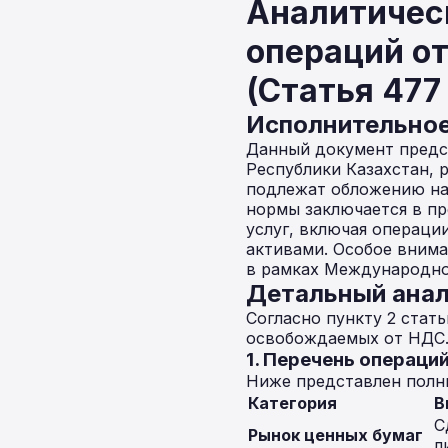
Аналитичес
операций от
(Статья 477
Исполнительно
Данный документ предс
Республики Казахстан, 
подлежат обложению на
нормы заключается в п
услуг, включая операци
активами. Особое внима
в рамках Международно
Детальный анал
Согласно пункту 2 стат
освобождаемых от НДС.
1. Перечень операци
Ниже представлен полны
Категория
В
С
Рынок ценных бумаг
л