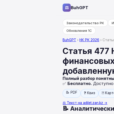
⚖
BuhGPT
Законодательство РК
И
Обновления 1С
BuhGPT
›
НК РК 2026
› Стать
Статья 477 
финансовых
добавленну
Полный разбор понятн
✅
Бесплатно.
Доступно н
📝 PDF
❓ Квиз
🃏 Кар
⚖️ Текст на adilet.zan.kz →
📝 Аналитически