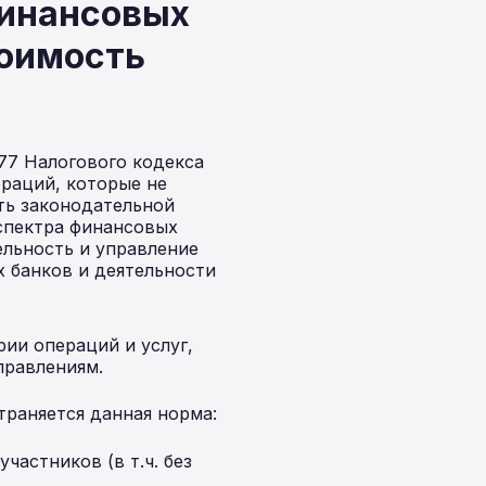
финансовых
тоимость
77 Налогового кодекса
раций, которые не
ть законодательной
спектра финансовых
ельность и управление
х банков и деятельности
рии операций и услуг,
правлениям.
раняется данная норма:
частников (в т.ч. без