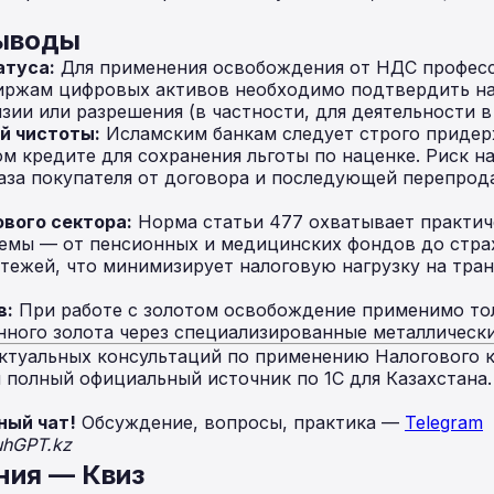
выводы
атуса:
Для применения освобождения от НДС профес
биржам цифровых активов необходимо подтвердить н
ии или разрешения (в частности, для деятельности 
й чистоты:
Исламским банкам следует строго придер
м кредите для сохранения льготы по наценке. Риск н
аза покупателя от договора и последующей перепрод
вого сектора:
Норма статьи 477 охватывает практич
темы — от пенсионных и медицинских фондов до стра
тежей, что минимизирует налоговую нагрузку на тра
в:
При работе с золотом освобождение применимо тол
ного золота через специализированные металлически
ктуальных консультаций по применению Налогового к
полный официальный источник по 1С для Казахстана
ный чат!
Обсуждение, вопросы, практика —
Telegram
uhGPT.kz
ния — Квиз