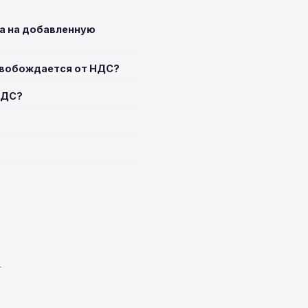
га на добавленную
освобождается от НДС?
НДС?
T