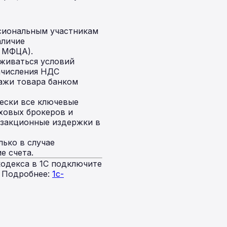
сиональным участникам
аличие
в МФЦА).
живаться условий
ачисления НДС
ажи товара банком
ески все ключевые
ховых брокеров и
нзакционные издержки в
ько в случае
е счета.
одекса в 1С подключите
. Подробнее:
1c-