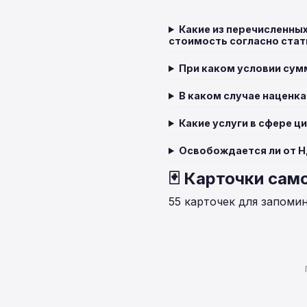
Какие из перечисленны
стоимость согласно стат
При каком условии сум
В каком случае наценк
Какие услуги в сфере 
Освобождается ли от Н
🃏 Карточки сам
55 карточек для запоми