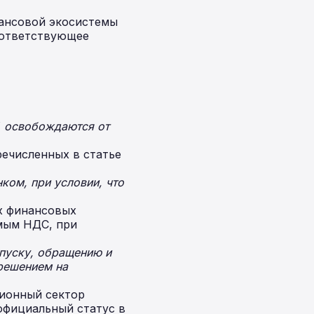
ансовой экосистемы
оответствующее
, освобождаются от
ечисленных в статье
ком, при условии, что
х финансовых
емым НДС, при
ыпуску, обращению и
решением на
ционный сектор
официальный статус в