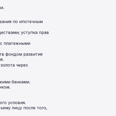
и.
вания по ипотечным
ествами; уступка прав
 с платежными
ств фондом развития
я.
 золота через
кими банками.
нком.
ого условия.
ьему лицу после того,