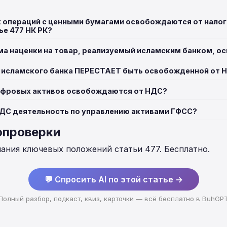
х операций с ценными бумагами освобождаются от нало
ье 477 НК РК?
ма наценки на товар, реализуемый исламским банком, 
а исламского банка ПЕРЕСТАЕТ быть освобожденной от 
цифровых активов освобождаются от НДС?
ДС деятельность по управлению активами ГФСС?
опроверки
нания ключевых положений статьи 477. Бесплатно.
💬 Спросить AI по этой статье →
Полный разбор, подкаст, квиз, карточки — всё бесплатно в BuhGP