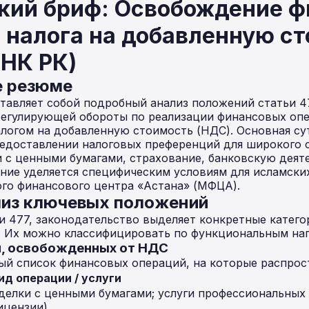
кий бриф: Освобождение 
 налога на добавленную с
 НК РК)
е резюме
тавляет собой подробный анализ положений статьи 4
регулирующей обороты по реализации финансовых опе
логом на добавленную стоимость (НДС). Основная су
редоставлении налоговых преференций для широкого 
и с ценными бумагами, страхование, банковскую деят
ние уделяется специфическим условиям для исламски
го финансового центра «Астана» (МФЦА).
из ключевых положений
ьи 477, законодательство выделяет конкретные катего
 Их можно классифицировать по функциональным на
й, освобожденных от НДС
й список финансовых операций, на которые распрост
ид операции / услуги
делки с ценными бумагами; услуги профессиональных у
ицензии).