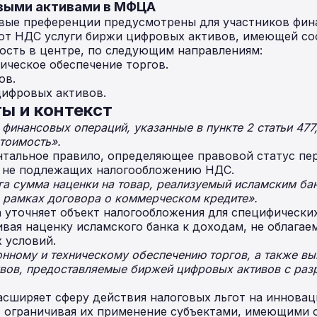
овыми активами в МФЦА
вые преференции предусмотрены для участников фин
т НДС услуги биржи цифровых активов, имеющей с
ость в центре, по следующим направлениям:
ическое обеспечение торгов.
ов.
цифровых активов.
ы и контекст
финансовых операций, указанные в пункте 2 статьи 477
тоимость».
тальное правило, определяющее правовой статус пер
к не подлежащих налогообложению НДС.
а сумма наценки на товар, реализуемый исламским бан
в рамках договора о коммерческом кредите».
 уточняет объект налогообложения для специфически
вая наценку исламского банка к доходам, не облага
 условий.
ионному и техническому обеспечению торгов, а также в
вов, предоставляемые биржей цифровых активов с раз
сширяет сферу действия налоговых льгот на иннова
, ограничивая их применение субъектами, имеющими 