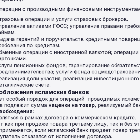
перации с производными финансовыми инструментам
траховые операции и услуги страховых брокеров.
правление активами ГФСС; управление правами требо
аймам.
ыдача гарантий и поручительств кредитными товарищ
ребования по кредитам.
бменные операции с иностранной валютой; операции
арточками.
слуги пенсионных фондов; гарантирование обязатель
редпринимательства; услуги фонда соцмедстраховани
еализация доли участия; реализация инвестиционного
еталлические счета.
ообложения исламских банков
ет особый порядок для операций, проводимых исламс
га подлежит сумма
наценки на товар
, реализуемый ба
свобождения:
ляться в рамках договора о коммерческом кредите.
 как при продаже товара третьему лицу, так и без эт
применяется, если исламский банк продает товар трет
упатель отказался от исполнения договора.