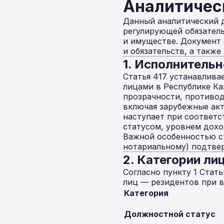
Аналитичес
Данный аналитический 
регулирующей обязател
и имуществе. Документ 
и обязательств, а такж
1. Исполнитель
Статья 417 устанавлива
лицами в Республике Ка
прозрачности, противод
включая зарубежные акт
наступает при соответс
статусом, уровнем дох
Важной особенностью ст
нотариальному) подтве
2. Категории л
Согласно пункту 1 Стат
лиц — резидентов при 
Категория
Должностной статус