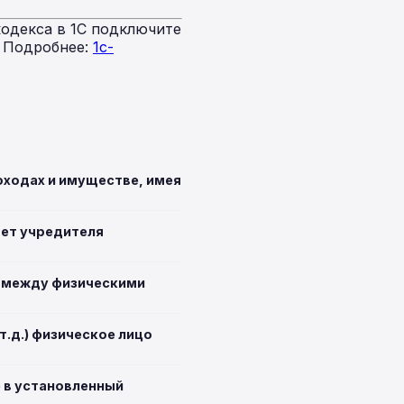
одекса в 1С подключите
. Подробнее:
1c-
оходах и имуществе, имея
ает учредителя
ь между физическими
.д.) физическое лицо
 в установленный