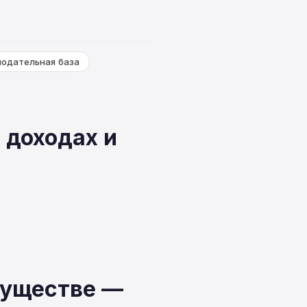
нодательная база
 доходах и
муществе —