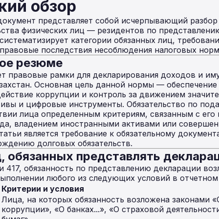
кий обзор
документ представляет собой исчерпывающий разбор 
ьства физических лиц — резидентов по представлени
систематизирует категории обязанных лиц, требован
е правовые последствия несоблюдения налоговых норм
ное резюме
ет правовые рамки для декларирования доходов и и
захстан. Основная цель данной нормы — обеспечение
ействие коррупции и контроль за движением значите
ивы и цифровые инструменты. Обязательство по под
твии лица определенным критериям, связанным с ег
ода, владением иностранными активами или совершен
атьи является требование к обязательному документа
рждению долговых обязательств.
иц, обязанных представлять деклара
ьи 417, обязанность по представлению декларации воз
выполнении любого из следующих условий в отчетном
Критерии и условия
Лица, на которых обязанность возложена законами 
коррупции», «О банках...», «О страховой деятельност