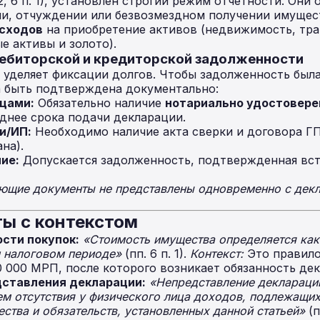
 2, 6 п. 1), установлен строгий режим отчетности. Они 
ии, отчуждении или безвозмездном получении имущес
асходов
на приобретение активов (недвижимость, тран
е активы и золото).
дебиторской и кредиторской задолженности
 уделяет фиксации долгов. Чтобы задолженность была
а быть подтверждена документально:
цами:
Обязательно наличие
нотариально удостовере
днее срока подачи декларации.
и/ИП:
Необходимо наличие акта сверки и договора ГП
на).
ие:
Допускается задолженность, подтвержденная вс
ющие документы не представлены одновременно с декл
ты с контекстом
сти покупок:
«Стоимость имущества определяется как
м налоговом периоде»
(пп. 6 п. 1).
Контекст:
Это правило
0 000 МРП, после которого возникает обязанность де
дставления декларации:
«Непредставление декларации
ем отсутствия у физического лица доходов, подлежащи
тва и обязательств, установленных данной статьей»
(п