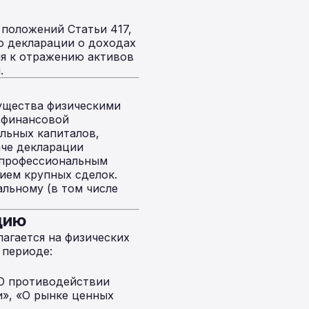
положений Статьи 417,
ю декларации о доходах
ия к отражению активов
.
мущества физическими
 финансовой
льных капиталов,
аче декларации
о профессиональным
ием крупных сделок.
льному (в том числе
цию
лагается на физических
 периоде:
«О противодействии
и», «О рынке ценных