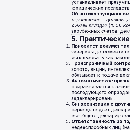
устанавливает презумпц
юридические последств
Об антикоррупционном 
ограничение... должны у
суммы вклада»
(п. 5).
Кон
зарубежных счетов; де
5. Практически
Приоритет документал
заверены до момента по
использовать как закон
Трансграничный контро
золото, акции, интелле
обязывает к подаче дек
Автоматическое призна
приравнивается к заявл
последующего оправдани
задекларированы.
Синхронизация с други
периоде подает деклара
всеобщего декларирован
Ответственность за по
недееспособных лиц (на