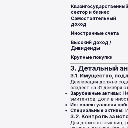
Квазигосударственны
сектор и бизнес
Самостоятельный
доход
Иностранные счета
Высокий доход /
Дивиденды
Крупные покупки
3. Детальный а
3.1. Имущество, по
Декларация должна соде
владеет на 31 декабря отч
Зарубежные активы:
Не
эмитентов; доли в инос
Интеллектуальная соб
Специальные активы:
И
3.2. Контроль за ис
Для должностных лиц, р