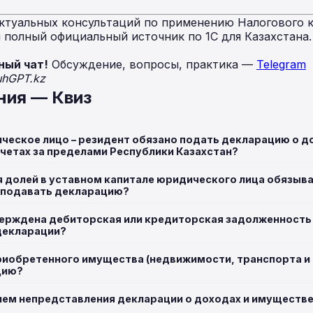
ктуальных консультаций по применению Налогового к
полный официальный источник по 1С для Казахстана
ный чат!
Обсуждение, вопросы, практика —
Telegram
uhGPT.kz
ния — Квиз
ическое лицо – резидент обязано подать декларацию о д
счетах за пределами Республики Казахстан?
я долей в уставном капитале юридического лица обязыв
а подавать декларацию?
верждена дебиторская или кредиторская задолженност
декларации?
риобретенного имущества (недвижимости, транспорта и т
цию?
ием непредставления декларации о доходах и имуществе