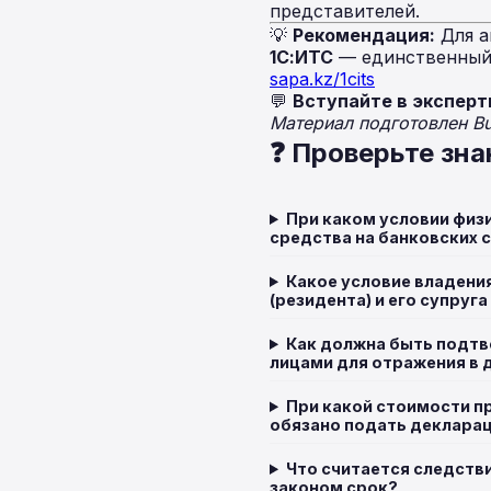
представителей.
💡
Рекомендация:
Для а
1С:ИТС
— единственный 
sapa.kz/1cits
💬
Вступайте в эксперт
Материал подготовлен B
❓ Проверьте зна
При каком условии физ
средства на банковских 
Какое условие владени
(резидента) и его супруг
Как должна быть подт
лицами для отражения в 
При какой стоимости п
обязано подать деклара
Что считается следств
законом срок?