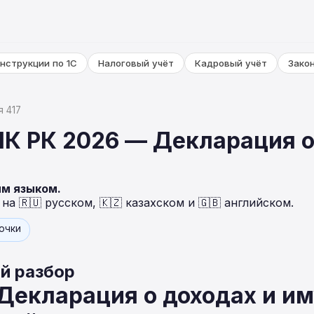
нструкции по 1С
Налоговый учёт
Кадровый учёт
Зако
я 417
НК РК 2026 — Декларация о
ым языком.
а 🇷🇺 русском, 🇰🇿 казахском и 🇬🇧 английском.
точки
й разбор
 Декларация о доходах и и