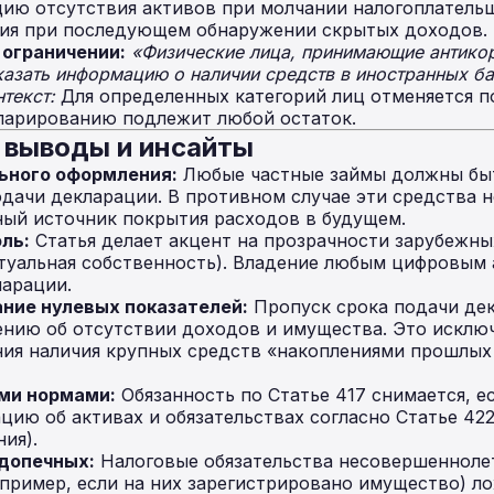
ию отсутствия активов при молчании налогоплательщ
ия при последующем обнаружении скрытых доходов.
ограничении:
«Физические лица, принимающие антико
казать информацию о наличии средств в иностранных ба
текст:
Для определенных категорий лиц отменяется п
кларированию подлежит любой остаток.
е выводы и инсайты
ьного оформления:
Любые частные займы должны бы
дачи декларации. В противном случае эти средства 
ный источник покрытия расходов в будущем.
ль:
Статья делает акцент на прозрачности зарубежных
ктуальная собственность). Владение любым цифровым
ларации.
ние нулевых показателей:
Пропуск срока подачи де
ению об отсутствии доходов и имущества. Это исклю
я наличия крупных средств «накоплениями прошлых л
ми нормами:
Обязанность по Статье 417 снимается, е
цию об активах и обязательствах согласно Статье 422
ия).
допечных:
Налоговые обязательства несовершенноле
пример, если на них зарегистрировано имущество) ло