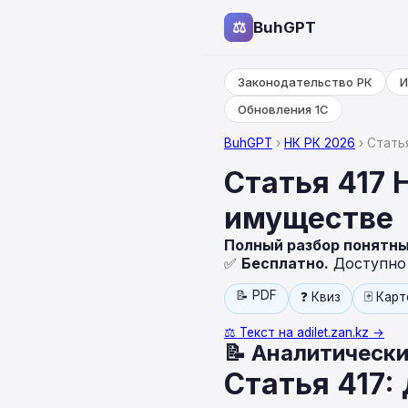
⚖
BuhGPT
Законодательство РК
И
Обновления 1С
BuhGPT
›
НК РК 2026
› Стать
Статья 417 
имуществе
Полный разбор понятн
✅
Бесплатно.
Доступно н
📝 PDF
❓ Квиз
🃏 Кар
⚖️ Текст на adilet.zan.kz →
📝 Аналитически
Статья 417: