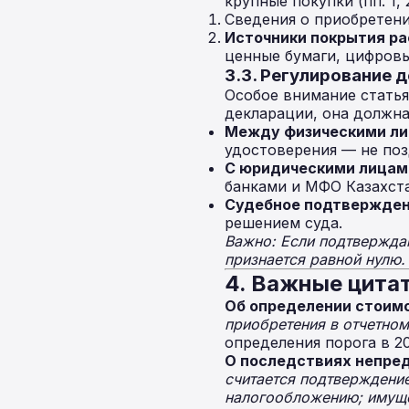
крупные покупки (пп. 1,
Сведения о приобретен
Источники покрытия р
ценные бумаги, цифровы
3.3. Регулирование 
Особое внимание статья
декларации, она должн
Между физическими ли
удостоверения — не поз
С юридическими лицам
банками и МФО Казахста
Судебное подтвержден
решением суда.
Важно: Если подтвержда
признается равной нулю.
4. Важные цита
Об определении стоимо
приобретения в отчетно
определения порога в 2
О последствиях непре
считается подтверждени
налогообложению; имущес