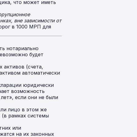
ика, что может иметь
ррупционное
нках, вне зависимости от
орог в 1000 МРП для
ть нотариально
невозможно будет
 активов (счета,
 активом автоматически
кларации юридически
чает возможность
ет», если они не были
сли лицо в этом же
 (в рамках системы
тних или
жатся на их законных