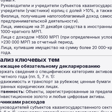
бумаг».
й
Руководители и учредители субъектов квазигосударс
учредители (участники) юрлиц с долей >10%, а также
Физлица, получившие налогооблагаемый доход самос
предпринимательской деятельности).
Лица, имеющие на 31 декабря средства в иностранны
1000-кратного МРП.
Лица с доходом >8500 МРП (при определенных усло
>230 000 МРП за отчетный период.
Лица, купившие имущество на сумму более 20 000-к
года.
нализ ключевых тем
длежащее обязательному декларированию
ржать сведения о специфических категориях активо
етного года (пп. 5, 7 п. 1):
движимость и транспорт за рубежом; ценные бумаги
транных юридических лицах.
ственность:
Объекты, зарегистрированные за предела
нвестиционное золото и любые цифровые активы.
точниками расходов
уководителей субъектов квазигосударственного сект