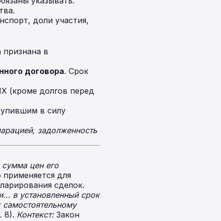
обязаны указывать:
тва.
спорт, доли участия,
 признана в
нного договора
. Срок
Х (кроме долгов перед
тупившим в силу
арацией, задолженность
 сумма цен его
 применяется для
кларирования сделок.
... в установленный срок
х самостоятельному
. 8).
Контекст:
Закон