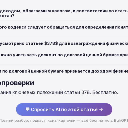
 доходом, облагаемым налогом, в соответствии со стат
хстан?
вого кодекса следует обращаться для определения поня
усмотрено статьей $378$ для вознаграждений физическ
олжно учитывать дисконт по долговой ценной бумаге при
т по долговой ценной бумаге признается доходом физич
опроверки
нания ключевых положений статьи 378. Бесплатно.
💬 Спросить AI по этой статье →
Полный разбор, подкаст, квиз, карточки — всё бесплатно в BuhGP