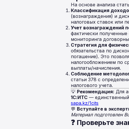
На основе анализа стат
Классификация доходо
(вознаграждения) и ди
налоговых ставок или п
Учет вознаграждений п
фактически полученные 
мониторинга договорных
Стратегия для физичес
обязательства по диско
погашение). Это позвол
налогообложением по ср
выплаты/начисления.
Соблюдение методолог
статьи 378 с определен
налогового учета.
💡
Рекомендация:
Для а
1С:ИТС
— единственный 
sapa.kz/1cits
💬
Вступайте в эксперт
Материал подготовлен B
❓ Проверьте зна