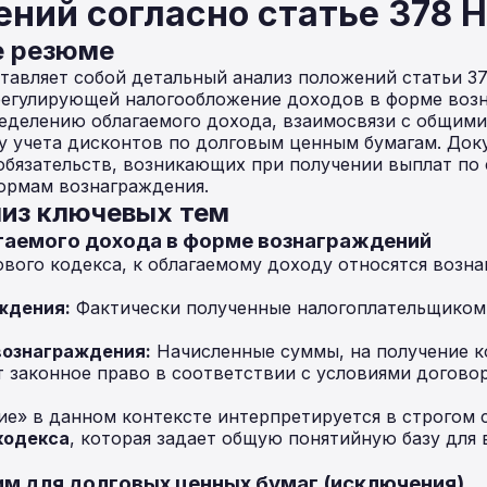
ний согласно статье 378 
е резюме
авляет собой детальный анализ положений статьи 37
 регулирующей налогообложение доходов в форме воз
еделению облагаемого дохода, взаимосвязи с общим
у учета дисконтов по долговым ценным бумагам. Док
обязательств, возникающих при получении выплат п
ормам вознаграждения.
из ключевых тем
агаемого дохода в форме вознаграждений
вого кодекса, к облагаемому доходу относятся возна
ждения:
Фактически полученные налогоплательщиком
ознаграждения:
Начисленные суммы, на получение 
 законное право в соответствии с условиями догово
е» в данном контексте интерпретируется в строгом 
кодекса
, которая задает общую понятийную базу для
им для долговых ценных бумаг (исключения)