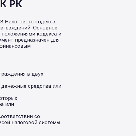
НК РК
8 Налогового кодекса
награждений. Основное
и положениями кодекса и
умент предназначен для
о финансовым
граждения в двух
 денежные средства или
которых
ра или
соответствии со
 всей налоговой системы