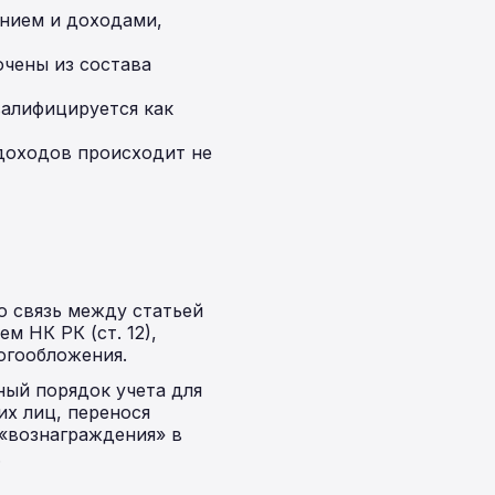
ением и доходами,
чены из состава
валифицируется как
доходов происходит не
ю связь между статьей
м НК РК (ст. 12),
огообложения.
ный порядок учета для
х лиц, перенося
 «вознаграждения» в
.