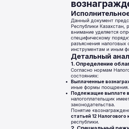
вознагражде
Исполнительно
Данный документ предст
Республики Казахстан,
внимание уделяется опр
специфическому порядк
разъяснения налоговых 
инструментам и иным ф
Детальный анал
1. Определение обл
Согласно нормам Налого
состояниях:
Выплаченные вознагра
иные формы поощрения.
Подлежащие выплате в
налогоплательщик имеет
законодательства.
Понятие «вознаграждени
статьей 12 Налогового 
республики.
2. Специальный реж