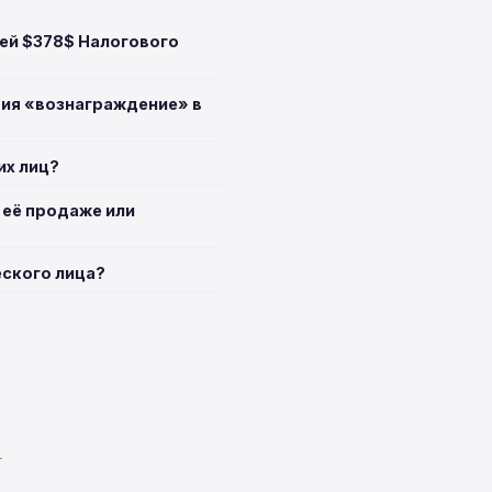
ьей $378$ Налогового
тия «вознаграждение» в
их лиц?
 её продаже или
еского лица?
T