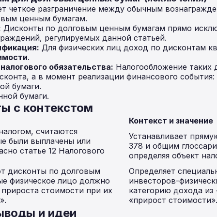
ет четкое разграничение между обычным вознагражд
вым ценным бумагам.
:
Дисконты по долговым ценным бумагам прямо исклю
раждений, регулируемых данной статьей.
ификация:
Для физических лиц доход по дисконтам к
имости
.
налогового обязательства:
Налогообложение таких 
сконта, а в момент реализации финансового события:
ой бумаги.
ной бумаги.
ы с контекстом
Контекст и значение
налогом, считаются
Устанавливает пряму
ые были выплачены или
378 и общим глоссарие
асно статье 12 Налогового
определяя объект нал
т дисконты по долговым
Определяет специаль
ые физическое лицо должно
инвесторов-физически
 прироста стоимости при их
категорию дохода из
».
«прирост стоимости»
ыводы и идеи