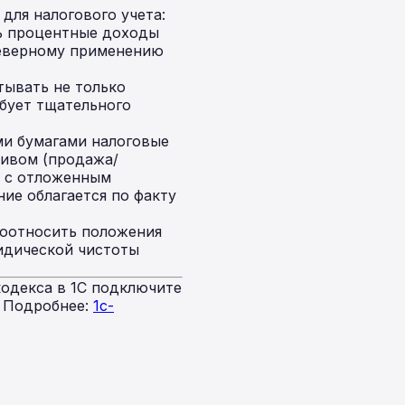
для налогового учета:
ь процентные доходы
неверному применению
ывать не только
ебует тщательного
и бумагами налоговые
тивом (продажа/
т с отложенным
ие облагается по факту
соотносить положения
ридической чистоты
одекса в 1С подключите
. Подробнее:
1c-