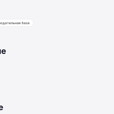
нодательная база
ме
е