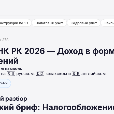
нструкции по 1С
Налоговый учёт
Кадровый учёт
Зако
я 378
НК РК 2026 — Доход в фор
ений
ым языком.
а 🇷🇺 русском, 🇰🇿 казахском и 🇬🇧 английском.
точки
й разбор
кий бриф: Налогообложени