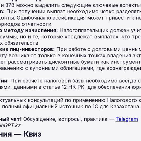
ьи 378 можно выделить следующие ключевые аспекты 
в:
При получении выплат необходимо четко разделят
сконты. Ошибочная классификация может привести к 
ериодов отчетности.
о методу начисления:
Налогоплательщик должен учит
суммы, но и те, которые «подлежат выплате», что тр
 обязательств.
ких лиц-инвесторов:
При работе с долговыми ценным
нту возникают только в конечных точках владения ак
яет рассматривать дисконтные бумаги как инструмен
авнению с купонными облигациями, где вознагражден
ии:
При расчете налоговой базы необходимо всегда 
иями, данными в статье 12 НК РК, для обеспечения ю
ктуальных консультаций по применению Налогового к
полный официальный источник по 1С для Казахстана
ный чат!
Обсуждение, вопросы, практика —
Telegram
uhGPT.kz
ния — Квиз