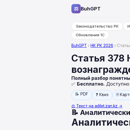
⚖
BuhGPT
Законодательство РК
И
Обновления 1С
BuhGPT
›
НК РК 2026
› Стать
Статья 378 
вознагражд
Полный разбор понятн
✅
Бесплатно.
Доступно н
📝 PDF
❓ Квиз
🃏 Кар
⚖️ Текст на adilet.zan.kz →
📝 Аналитически
Аналитичес