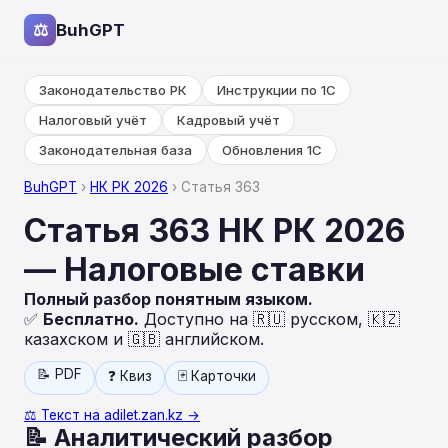
⚖
BuhGPT
Законодательство РК
Инструкции по 1С
Налоговый учёт
Кадровый учёт
Законодательная база
Обновления 1С
BuhGPT
›
НК РК 2026
› Статья 363
Статья 363 НК РК 2026
— Налоговые ставки
Полный разбор понятным языком.
✅
Бесплатно.
Доступно на 🇷🇺 русском, 🇰🇿
казахском и 🇬🇧 английском.
📝 PDF
❓ Квиз
🃏 Карточки
⚖️ Текст на adilet.zan.kz →
📝 Аналитический разбор