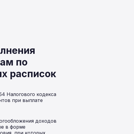
олнения
дам по
х расписок
54 Налогового кодекса
нтов при выплате
логообложения доходов
ые в форме
овия, при которых