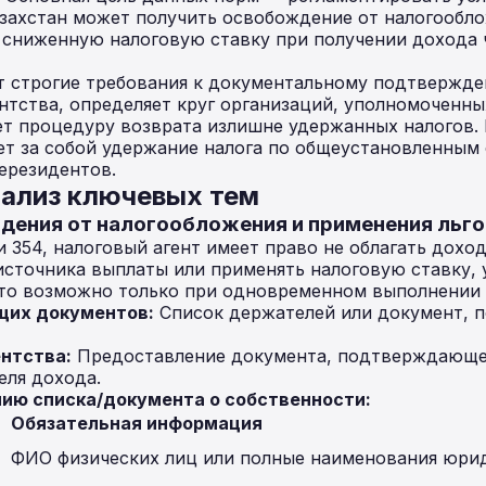
захстан может получить освобождение от налогообло
 сниженную налоговую ставку при получении дохода 
т строгие требования к документальному подтвержд
нтства, определяет круг организаций, уполномоченн
ет процедуру возврата излишне удержанных налогов.
т за собой удержание налога по общеустановленным 
ерезидентов.
нализ ключевых тем
ждения от налогообложения и применения льг
и 354, налоговый агент имеет право не облагать дохо
сточника выплаты или применять налоговую ставку, 
 Это возможно только при одновременном выполнении 
щих документов:
Список держателей или документ,
нтства:
Предоставление документа, подтверждающег
еля дохода.
ию списка/документа о собственности:
Обязательная информация
ФИО физических лиц или полные наименования юрид