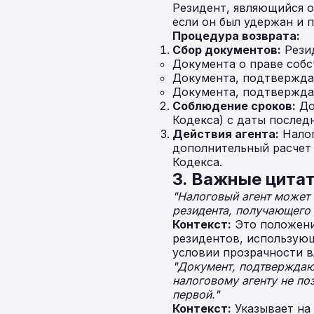
Резидент, являющийся о
если он был удержан и 
Процедура возврата:
Сбор документов:
Резид
Документа о праве собс
Документа, подтвержда
Документа, подтвержда
Соблюдение сроков:
До
Кодекса) с даты последн
Действия агента:
Налог
дополнительный расчет 
Кодекса.
3. Важные цитат
"Налоговый агент может 
резидента, получающего 
Контекст:
Это положени
резидентов, использую
условии прозрачности в
"Документ, подтверждающ
налоговому агенту не поз
первой."
Контекст:
Указывает на