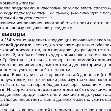
 момент выплаты.
право представить в налоговый орган по месту своего 
о подоходному налогу... на сумму, уменьшенную в рез
ренной для резидентов..."
анизм исправления налоговой отчетности агента посл
а конечному получателю-резиденту.
е выводы
тьи 354 можно выделить следующие ключевые рекоме
ателей дохода:
Необходимо заблаговременно обеспеч
х копий документов, подтверждающих резидентство 
ателей, чтобы избежать удержания налога по ставкам
:
Требуется тщательная проверка полномочий органи
аимоотношения между эмитентом и депозитарием дол
ором на учет прав собственности.
лога:
Важно учитывать сроки исковой давности (ст. 6
получателем, но технически реализуется через налого
и обязательства перед бюджетом через механизм заче
ть:
Информация о держателях должна быть максималь
ые данные юридических лиц и реквизиты документов
ц. Любое несоответствие в данных может служить ос
авки.
ктуальных консультаций по применению Налогового к