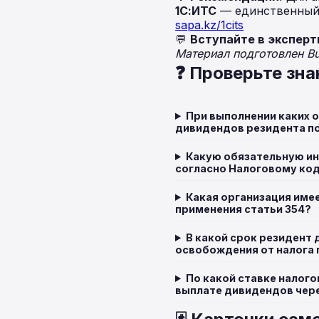
1С:ИТС
— единственный 
sapa.kz/1cits
💬
Вступайте в эксперт
Материал подготовлен B
❓ Проверьте зна
При выполнении каких 
дивидендов резидента п
Какую обязательную и
согласно Налоговому ко
Какая организация име
применения статьи 354?
В какой срок резидент
освобождения от налога 
По какой ставке налого
выплате дивидендов чер