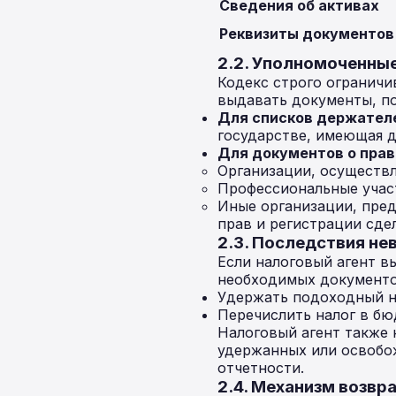
Сведения об активах
Реквизиты документов
2.2. Уполномоченны
Кодекс строго ограничи
выдавать документы, п
Для списков держател
государстве, имеющая д
Для документов о прав
Организации, осуществ
Профессиональные участ
Иные организации, пре
прав и регистрации сде
2.3. Последствия не
Если налоговый агент в
необходимых документов
Удержать подоходный на
Перечислить налог в бю
Налоговый агент также 
удержанных или освобо
отчетности.
2.4. Механизм возвр