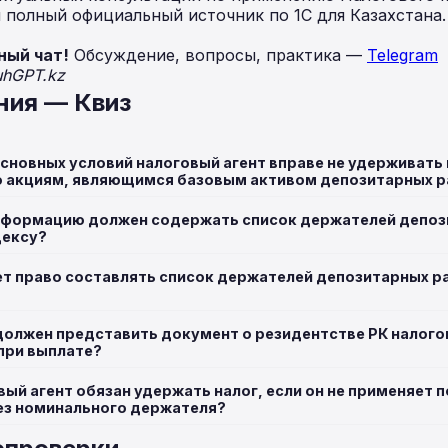
полный официальный источник по 1С для Казахстана
ный чат!
Обсуждение, вопросы, практика —
Telegram
uhGPT.kz
ния — Квиз
основных условий налоговый агент вправе не удерживать
о акциям, являющимся базовым активом депозитарных р
нформацию должен содержать список держателей депоз
дексу?
ет право составлять список держателей депозитарных р
 должен представить документ о резидентстве РК налого
при выплате?
вый агент обязан удержать налог, если он не применяет 
ез номинального держателя?