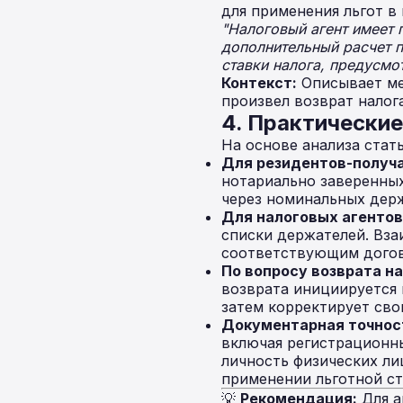
для применения льгот в
"Налоговый агент имеет 
дополнительный расчет п
ставки налога, предусмот
Контекст:
Описывает мех
произвел возврат налог
4. Практически
На основе анализа ста
Для резидентов-получ
нотариально заверенны
через номинальных держ
Для налоговых агентов
списки держателей. Вз
соответствующим догов
По вопросу возврата на
возврата инициируется 
затем корректирует сво
Документарная точнос
включая регистрационн
личность физических ли
применении льготной ст
💡
Рекомендация:
Для а