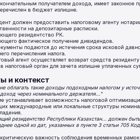
кончательным получателем дохода, имеет законное пр
перечислен в бюджет излишне.
ент должен предоставить налоговому агенту нотари
твенности на депозитарные расписки.
ющего резидентство РК.
ющего фактическое получение дивидендов.
кументы подаются до истечения срока исковой давнос
его перечисления налога.
овый агент осуществляет возврат средств резиденту
в налоговый орган для зачета излишне уплаченных су
ы и контекст
не облагать такие доходы подоходным налогом у источ
доход через номинального держателя..."
е устанавливает возможность налоговой оптимизаци
щих международные или локальные структуры номина
ладения.
ий резидентство Республики Казахстан... должен быть
днее одной из дат, указанных в пункте 3 статьи 705 Код
 критическую важность соблюдения временных рамок