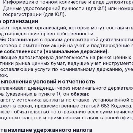
Информация о точном количестве и виде депозитар
Данные удостоверений личности (для ФЛ) или номер
госрегистрации (для ЮЛ).
е организации
вает перечень организаций, которые могут составлят
одтверждающие право собственности.
ей:
Организация с правом депозитарной деятельности
оговор с эмитентом акций на учет и подтверждение 
е собственности (номинальное держание):
ляющие депозитарную деятельность на рынке ценных 
ники рынка ценных бумаг, ведущие учет инструменто
доставляющие услуги по номинальному держанию, уч
лок.
выполнения условий и отчетность
ыплачивает дивиденды через номинального держателя
 (указанных в пункте 1), он
обязан
:
лог у источника выплаты по ставке, установленной с
джет в сроки, предусмотренные статьей 683 Кодекса.
несет обязательство по отражению всех сумм начисл
жденных налогов и примененных ставок в своей офиц
ата излишне удержанного налога