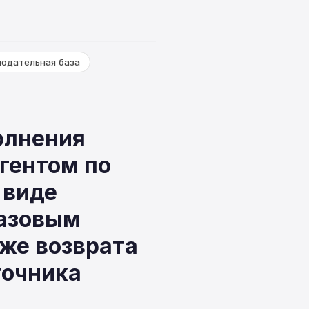
нодательная база
олнения
гентом по
 виде
базовым
кже возврата
точника