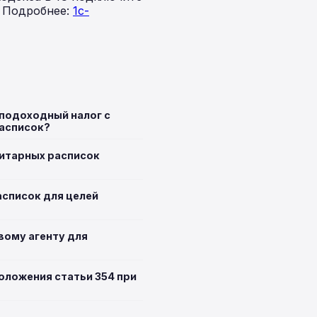
. Подробнее:
1c-
 подоходный налог с
асписок?
итарных расписок
асписок для целей
вому агенту для
положения статьи 354 при