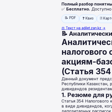
Полный разбор понятн
✅
Бесплатно.
Доступно н
📝 PDF
❓ Квиз
🃏 Кар
⚖️ Текст на adilet.zan.kz →
📝 Аналитически
Аналитичес
налогового 
акциям-баз
(Статья 354
Данный документ предс
Республики Казахстан, 
дивидендов резидентам
1. Резюме для р
Статья 354 Налогового 
в виде дивидендов, ко
депозитарных расписок.