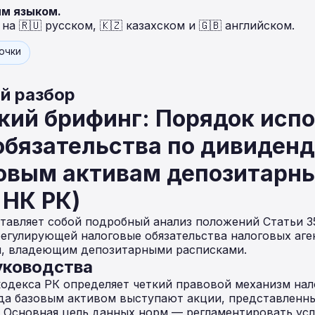
ым языком.
а 🇷🇺 русском, 🇰🇿 казахском и 🇬🇧 английском.
точки
й разбор
кий брифинг: Порядок исп
обязательства по дивиден
овым активам депозитарны
 НК РК)
тавляет собой подробный анализ положений Статьи 3
регулирующей налоговые обязательства налоговых аге
, владеющим депозитарными расписками.
уководства
кодекса РК определяет четкий правовой механизм на
гда базовым активом выступают акции, представленн
 Основная цель данных норм — регламентировать усл