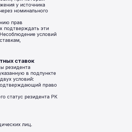
жения у источника
через номинального
ению прав
ых подтверждать эти
 Несоблюдение условий
ставкам,
отных ставок
ды резидента
указанную в подпункте
двух условий:
 подтверждающий право
о статус резидента РК
ических лиц.