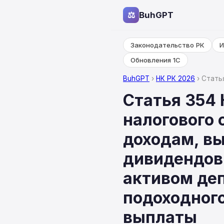
⚖
BuhGPT
Законодательство РК
И
Обновления 1С
BuhGPT
›
НК РК 2026
› Стать
Статья 354
налогового 
доходам, в
дивидендов
активом деп
подоходного
выплаты