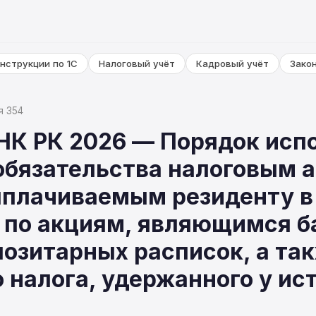
нструкции по 1С
Налоговый учёт
Кадровый учёт
Зако
я 354
 НК РК 2026 — Порядок исп
обязательства налоговым а
ыплачиваемым резиденту в
 по акциям, являющимся 
озитарных расписок, а та
 налога, удержанного у ис