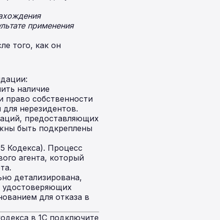
нахождения
ультате применения
е того, как он
ндации:
ить наличие
и право собственности
 для нерезидентов.
заций, предоставляющих
жны быть подкреплены
5 Кодекса). Процесс
вого агента, который
та.
но детализирована,
, удостоверяющих
нованием для отказа в
одекса в 1С подключите