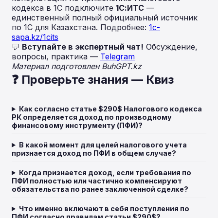
кодекса в 1С подключите
1С:ИТС
—
единственный полный официальный источник
по 1С для Казахстана. Подробнее:
1c-
sapa.kz/1cits
💬
Вступайте в экспертный чат!
Обсуждение,
вопросы, практика —
Telegram
Материал подготовлен BuhGPT.kz
❓ Проверьте знания — Квиз
Как согласно статье $290$ Налогового кодекса
РК определяется доход по производному
финансовому инструменту (ПФИ)?
В какой момент для целей налогового учета
признается доход по ПФИ в общем случае?
Когда признается доход, если требования по
ПФИ полностью или частично компенсируют
обязательства по ранее заключенной сделке?
Что именно включают в себя поступления по
ПФИ согласно правилам статьи $290$?