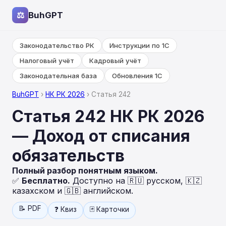
⚖
BuhGPT
Законодательство РК
Инструкции по 1С
Налоговый учёт
Кадровый учёт
Законодательная база
Обновления 1С
BuhGPT
›
НК РК 2026
› Статья 242
Статья 242 НК РК 2026
— Доход от списания
обязательств
Полный разбор понятным языком.
✅
Бесплатно.
Доступно на 🇷🇺 русском, 🇰🇿
казахском и 🇬🇧 английском.
📝 PDF
❓ Квиз
🃏 Карточки