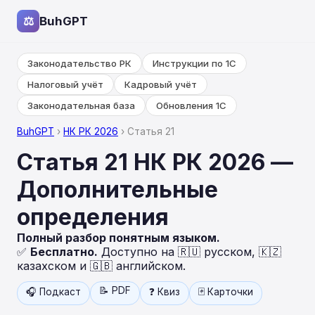
⚖
BuhGPT
Законодательство РК
Инструкции по 1С
Налоговый учёт
Кадровый учёт
Законодательная база
Обновления 1С
BuhGPT
›
НК РК 2026
› Статья 21
Статья 21 НК РК 2026 —
Дополнительные
определения
Полный разбор понятным языком.
✅
Бесплатно.
Доступно на 🇷🇺 русском, 🇰🇿
казахском и 🇬🇧 английском.
📝 PDF
🎧 Подкаст
❓ Квиз
🃏 Карточки