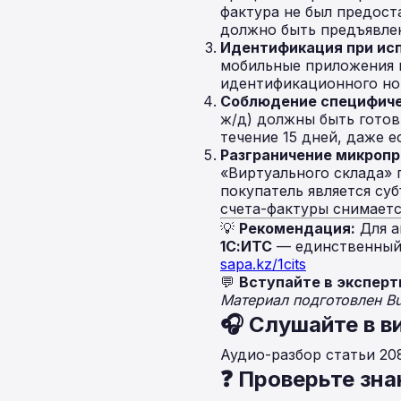
фактура не был предост
должно быть предъявлен
Идентификация при ис
мобильные приложения п
идентификационного ном
Соблюдение специфичес
ж/д) должны быть гото
течение 15 дней, даже е
Разграничение микроп
«Виртуального склада» 
покупатель является су
счета-фактуры снимаетс
💡
Рекомендация:
Для а
1С:ИТС
— единственный 
sapa.kz/1cits
💬
Вступайте в эксперт
Материал подготовлен B
🎧 Слушайте в в
Аудио-разбор статьи 20
❓ Проверьте зна