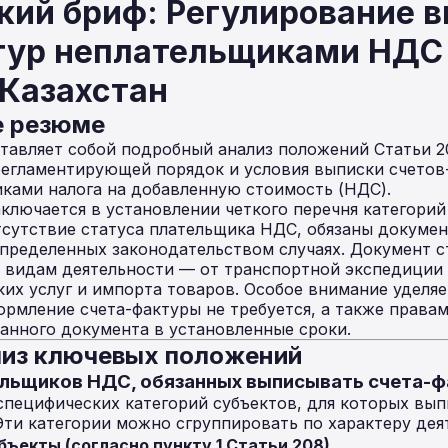
кий бриф: Регулирование 
тур неплательщиками НДС
 Казахстан
е резюме
тавляет собой подробный анализ положений Статьи 2
регламентирующей порядок и условия выписки счетов
ками налога на добавленную стоимость (НДС).
аключается в установлении четкого перечня категори
тсутствие статуса плательщика НДС, обязаны докуме
определенных законодательством случаях. Документ 
м видам деятельности — от транспортной экспедици
их услуг и импорта товаров. Особое внимание уделяе
ормление счета-фактуры не требуется, а также права
данного документа в установленные сроки.
из ключевых положений
тельщиков НДС, обязанных выписывать счета-
 специфических категорий субъектов, для которых вы
 Эти категории можно сгруппировать по характеру дея
бъекты (согласно пункту 1 Статьи 208)