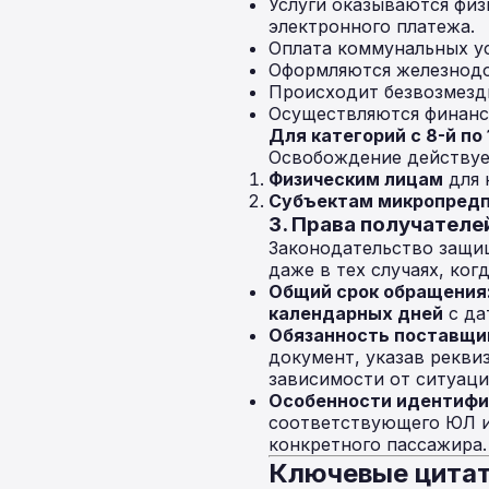
Услуги оказываются физ
электронного платежа.
Оплата коммунальных ус
Оформляются железнодо
Происходит безвозмездн
Осуществляются финанс
Для категорий с 8-й по 1
Освобождение действуе
Физическим лицам
для 
Субъектам микропред
3. Права получателе
Законодательство защищ
даже в тех случаях, ко
Общий срок обращения
календарных дней
с да
Обязанность поставщи
документ, указав рекви
зависимости от ситуаци
Особенности идентифи
соответствующего ЮЛ и
конкретного пассажира.
Ключевые цитат