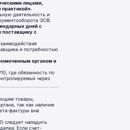
ическими лицами,
 практикой».
льную деятельность и
окументооборота ЭСФ.
лендарных дней с
к поставщику с
 взаимодействия
тавщика и потребностью
лномоченным органом и
0, где обязанность по
контролируемых через
ующим товары,
гана, так как наличие
ета-фактуры вне
) следует наладить
делки. Если счет-