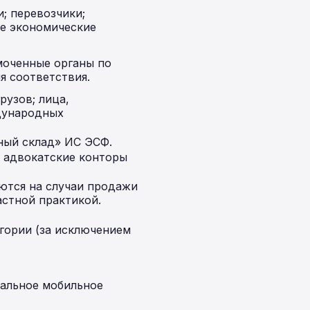
; перевозчики;
е экономические
моченные органы по
я соответствия.
узов; лица,
дународных
ный склад» ИС ЭСФ.
; адвокатские конторы
ются на случаи продажи
стной практикой.
гории (за исключением
иальное мобильное