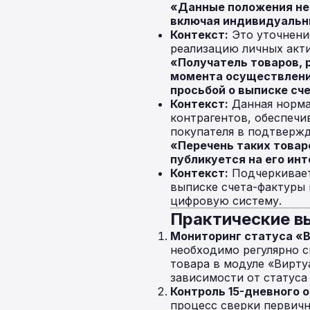
«Данные положения не
включая индивидуальн
Контекст:
Это уточнение
реализацию личных акти
«Получатель товаров, 
момента осуществления
просьбой о выписке сч
Контекст:
Данная норма 
контрагентов, обеспеч
покупателя в подтверж
«Перечень таких товар
публикуется на его ин
Контекст:
Подчеркивает
выписке счета-фактуры 
цифровую систему.
Практические вы
Мониторинг статуса «В
необходимо регулярно с
товара в модуле «Вирту
зависимости от статуса
Контроль 15-дневного о
процесс сверки первичн