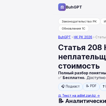
⚖
BuhGPT
Законодательство РК
И
Обновления 1С
BuhGPT
›
НК РК 2026
› Стать
Статья 208
неплательщ
стоимость
Полный разбор понятн
✅
Бесплатно.
Доступно н
📝 PDF
🎧 Подкаст
❓
⚖️ Текст на adilet.zan.kz →
📝 Аналитически