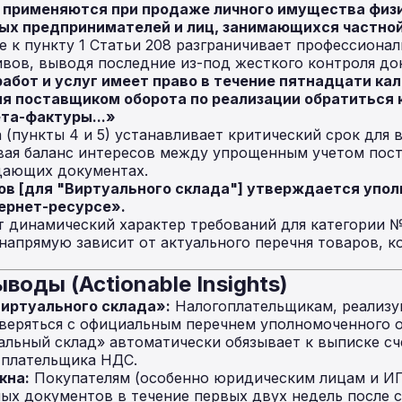
 применяются при продаже личного имущества физ
ых предпринимателей и лиц, занимающихся частной
 к пункту 1 Статьи 208 разграничивает профессиона
вов, выводя последние из-под жесткого контроля д
работ и услуг имеет право в течение пятнадцати ка
 поставщиком оборота по реализации обратиться 
ета-фактуры...»
(пункты 4 и 5) устанавливает критический срок для
ивая баланс интересов между упрощенным учетом пос
дающих документах.
ов [для "Виртуального склада"] утверждается упо
тернет-ресурсе».
 динамический характер требований для категории №1
напрямую зависит от актуального перечня товаров, 
воды (Actionable Insights)
иртуального склада»:
Налогоплательщикам, реализ
веряться с официальным перечнем уполномоченного ор
альный склад» автоматически обязывает к выписке сч
 плательщика НДС.
кна:
Покупателям (особенно юридическим лицам и ИП
ых документов в течение первых двух недель после с