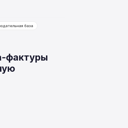
нодательная база
та-фактуры
ную