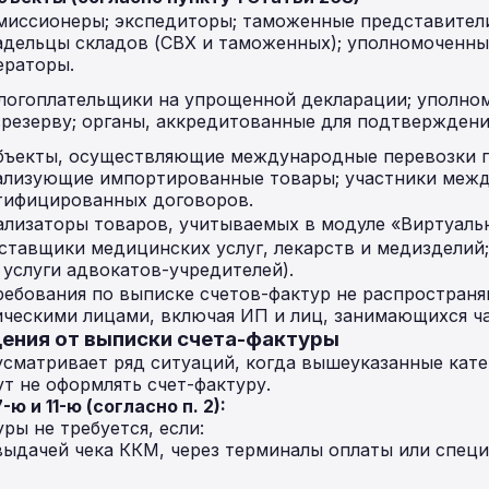
миссионеры; экспедиторы; таможенные представители
адельцы складов (СВХ и таможенных); уполномоченны
ераторы.
логоплательщики на упрощенной декларации; уполно
срезерву; органы, аккредитованные для подтверждени
бъекты, осуществляющие международные перевозки гр
ализующие импортированные товары; участники меж
тифицированных договоров.
ализаторы товаров, учитываемых в модуле «Виртуаль
ставщики медицинских услуг, лекарств и медизделий
а услуги адвокатов-учредителей).
ебования по выписке счетов-фактур не распространя
ческими лицами, включая ИП и лиц, занимающихся ча
дения от выписки счета-фактуры
сматривает ряд ситуаций, когда вышеуказанные кате
ут не оформлять счет-фактуру.
-ю и 11-ю (согласно п. 2):
ры не требуется, если:
выдачей чека ККМ, через терминалы оплаты или спец