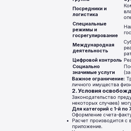
Ко
Посредники и
вл
логистика
оп
Специальные
На
режимы и
го
госрегулирование
Су
Международная
ре
деятельность
ра
Цифровой контроль
Ре
Социально
По
значимые услуги
(з
Важное ограничение:
Тр
личного имущества физи
2. Условия освобож
Законодательство преду
некоторых случаев) мог
Для категорий с 1-й по 7
Оформление счета-факту
Расчет производится с 
приложение.