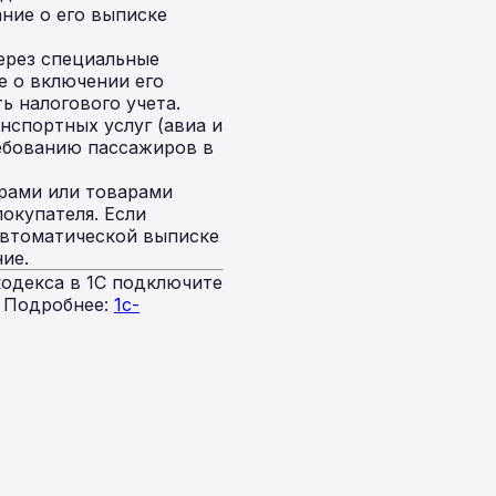
ание о его выписке
ерез специальные
е о включении его
ь налогового учета.
спортных услуг (авиа и
ебованию пассажиров в
рами или товарами
окупателя. Если
автоматической выписке
ие.
одекса в 1С подключите
. Подробнее:
1c-