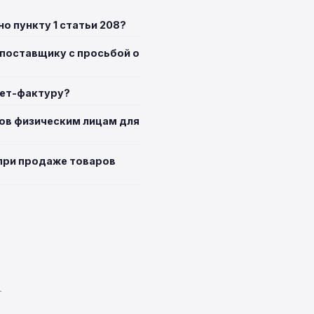
о пункту 1 статьи 208?
 поставщику с просьбой о
чет-фактуру?
ов физическим лицам для
 при продаже товаров
T