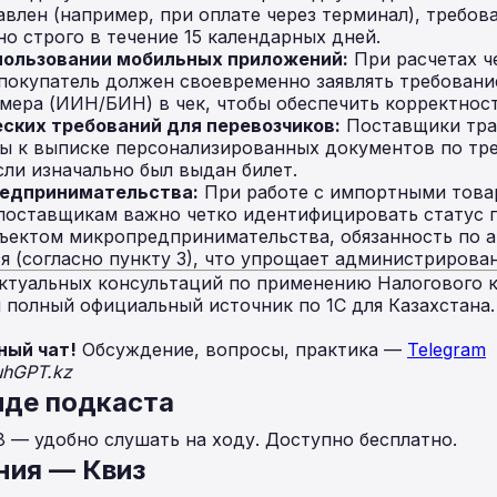
авлен (например, при оплате через терминал), требов
о строго в течение 15 календарных дней.
пользовании мобильных приложений:
При расчетах ч
окупатель должен своевременно заявлять требовани
ера (ИИН/БИН) в чек, чтобы обеспечить корректност
ких требований для перевозчиков:
Поставщики тран
вы к выписке персонализированных документов по тр
сли изначально был выдан билет.
редпринимательства:
При работе с импортными това
поставщикам важно четко идентифицировать статус п
бъектом микропредпринимательства, обязанность по 
я (согласно пункту 3), что упрощает администрирован
ктуальных консультаций по применению Налогового к
полный официальный источник по 1С для Казахстана
ный чат!
Обсуждение, вопросы, практика —
Telegram
uhGPT.kz
иде подкаста
8 — удобно слушать на ходу. Доступно бесплатно.
ния — Квиз