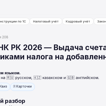
нструкции по 1С
Налоговый учёт
Кадровый учёт
Зако
я 208
 НК РК 2026 — Выдача сче
иками налога на добавлен
ым языком.
а 🇷🇺 русском, 🇰🇿 казахском и 🇬🇧 английском.
 Квиз
🃏 Карточки
й разбор