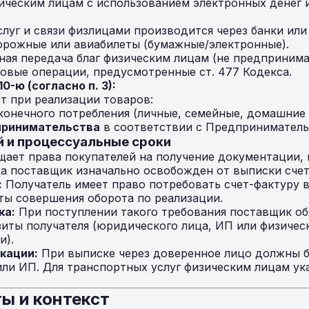
ическим лицам с использованием электронных денег 
луг и связи физлицами производится через банки или
рожные или авиабилеты (бумажные/электронные).
ая передача благ физическим лицам (не предпринима
овые операции, предусмотренные ст. 477 Кодекса.
0-ю (согласно п. 3):
т при реализации товаров:
конечного потребления (личные, семейные, домашние
принимательства
в соответствии с Предприниматель
й и процессуальные сроки
ает права покупателей на получение документации, 
гда поставщик изначально освобожден от выписки сче
:
Получатель имеет право потребовать счет-фактуру 
ты совершения оборота по реализации.
ка:
При поступлении такого требования поставщик об
зиты получателя (юридического лица, ИП или физичес
и).
кации:
При выписке через доверенное лицо должны б
ли ИП. Для транспортных услуг физическим лицам ук
ы и контекст