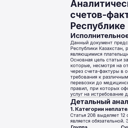
Аналитичес
счетов-фак
Республике
Исполнительно
Данный документ предс
Республики Казахстан, 
являющимися плательщи
Основная цель статьи з
которые, несмотря на о
через счета-фактуры в 
требования к различны
перевозки до медицинск
правил, при которых оф
услуг на истребование 
Детальный анал
1. Категории непла
Статья 208 выделяет 12
является обязательной.
Группа
Су