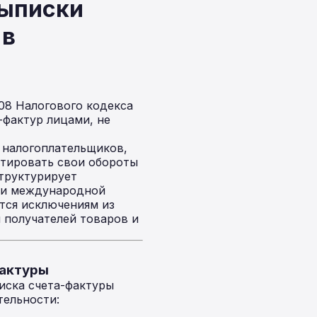
выписки
 в
08 Налогового кодекса
-фактур лицами, не
й налогоплательщиков,
нтировать свои обороты
структурирует
и и международной
тся исключениям из
м получателей товаров и
фактуры
писка счета-фактуры
тельности: