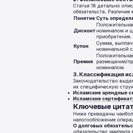
Статья 18 детально опи
обязательств. Различия
Понятие
Суть определ
Положительна
Дисконт
номиналом и ц
приобретения.
Сумма, выплач
Купон
номинальной с
Положительная
Премия
размещения/пр
номиналом.
3. Классификация и
Законодательство выде
их специфическую струк
Исламские арендные с
Исламские сертификат
Ключевые цитат
Ниже приведены наибол
налогообложения опера
О долговых обязательс
обязательство эмитента 