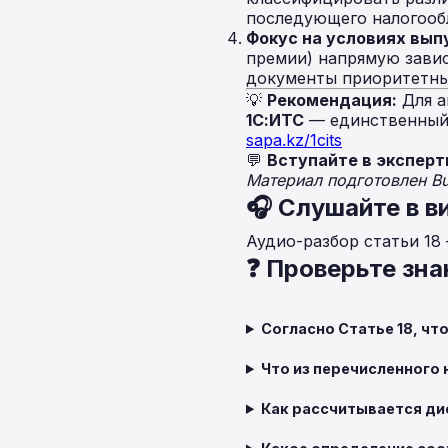
последующего налогооб
Фокус на условиях вып
премии) напрямую завис
документы приоритетны
💡
Рекомендация:
Для а
1С:ИТС
— единственный 
sapa.kz/1cits
💬
Вступайте в эксперт
Материал подготовлен B
🎧 Слушайте в в
Аудио-разбор статьи 18
❓ Проверьте зна
Согласно Статье 18, ч
Что из перечисленного
Как рассчитывается ди