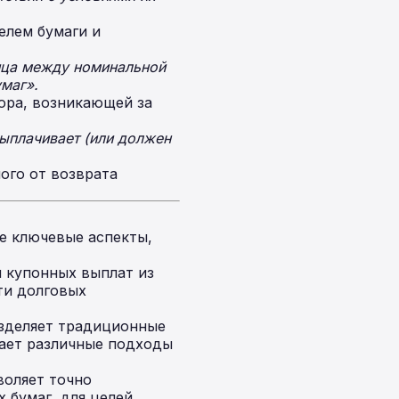
елем бумаги и
ица между номинальной
умаг».
ора, возникающей за
ыплачивает (или должен
ого от возврата
е ключевые аспекты,
 купонных выплат из
ти долговых
зделяет традиционные
гает различные подходы
воляет точно
 бумаг, для целей