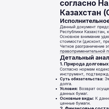
согласно На
Казахстан (
Исполнительно
Данный документ предст
Республики Казахстан, 
Основное внимание уде
стоимости (дисконт, пр
Четкое разграничение э
правоприменительной пр
Детальный анал
1. Природа долговых
Согласно нормам кодек
инструмент, подтвержд
Суть обязательства:
Эм
долга.
Условия:
Возврат осущес
данных бумаг.
Основные виды:
К данн
ценные бумаги.
2. Финансовые сост