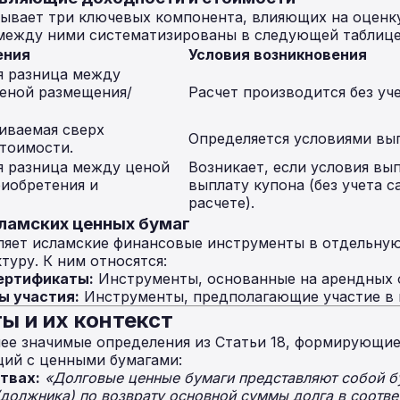
сывает три ключевых компонента, влияющих на оценк
 между ними систематизированы в следующей таблице
ения
Условия возникновения
я разница между
еной размещения/
Расчет производится без уче
иваемая сверх
Определяется условиями вып
тоимости.
 разница между ценой
Возникает, если условия вы
иобретения и
выплату купона (без учета с
расчете).
сламских ценных бумаг
ляет исламские финансовые инструменты в отдельную
туру. К ним относятся:
ертификаты:
Инструменты, основанные на арендных 
ы участия:
Инструменты, предполагающие участие в к
ы и их контекст
ее значимые определения из Статьи 18, формирующие
ций с ценными бумагами:
твах:
«Долговые ценные бумаги представляют собой 
(должника) по возврату основной суммы долга в соотве