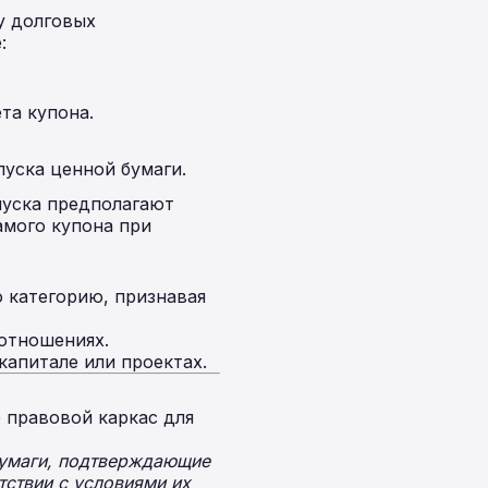
у долговых
:
та купона.
уска ценной бумаги.
пуска предполагают
амого купона при
 категорию, признавая
отношениях.
апитале или проектах.
 правовой каркас для
бумаги, подтверждающие
тствии с условиями их