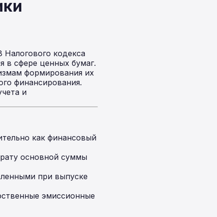
ики
8 Налогового кодекса
 в сфере ценных бумаг.
измам формирования их
ого финансирования.
учета и
ительно как финансовый
врату основной суммы
еленными при выпуске
арственные эмиссионные