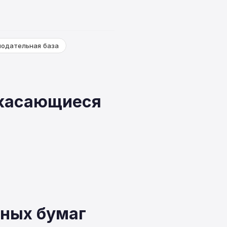
нодательная база
 касающиеся
нных бумаг