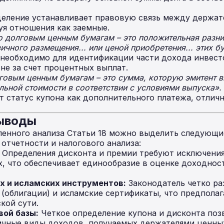
еление устанавливает правовую связь между держат
я отношения как заемные.
о долговым ценным бумагам – это положительная разн
ичного размещения... или ценой приобретения... этих б
необходимо для идентификации части дохода инвест
 не за счет процентных выплат.
говым ценным бумагам – это сумма, которую эмитент в
льной стоимости в соответствии с условиями выпуска».
 статус купона как дополнительного платежа, отличн
выводы
ленного анализа Статьи 18 можно выделить следующи
отчетности и налогового анализа:
Определения дисконта и премии требуют исключения
х, что обеспечивает единообразие в оценке доходнос
х и исламских инструментов:
Законодатель четко ра
 (облигации) и исламские сертификаты, что предпола
кой сути.
вой базы:
Четкое определение купона и дисконта поз
ичные виды доходов, получаемых держателями ценных