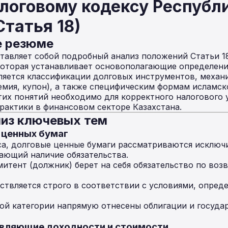
логовому кодексу Республ
Статья 18)
е резюме
авляет собой подробный анализ положений Статьи 1
которая устанавливает основополагающие определения
ляется классификации долговых инструментов, механ
емия, купон), а также специфическим формам исламск
тих понятий необходимо для корректного налогового 
актики в финансовом секторе Казахстана.
из ключевых тем
 ценных бумаг
са, долговые ценные бумаги рассматриваются исключ
ающий наличие обязательства.
итент (должник) берет на себя обязательство по воз
твляется строго в соответствии с условиями, опред
ой категории напрямую отнесены облигации и госуд
авляющие доходности и стоимости