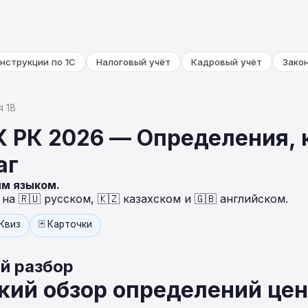
нструкции по 1С
Налоговый учёт
Кадровый учёт
Зако
я 18
НК РК 2026 — Определения,
аг
ым языком.
а 🇷🇺 русском, 🇰🇿 казахском и 🇬🇧 английском.
 Квиз
🃏 Карточки
й разбор
кий обзор определений це