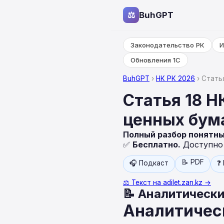
⚖
BuhGPT
Законодательство РК
И
Обновления 1С
BuhGPT
›
НК РК 2026
› Стать
Статья 18 
ценных бум
Полный разбор понятн
✅
Бесплатно.
Доступно н
📝 PDF
🎧 Подкаст
❓
⚖️ Текст на adilet.zan.kz →
📝 Аналитически
Аналитичес