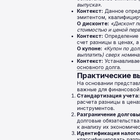
выпуска».
Контекст:
Данное опред
эмитентом, квалифициру
О дисконте:
«Дисконт п
стоимостью и ценой перв
Контекст:
Определение 
счет разницы в ценах, а
О купоне:
«Купон по дол
выплатить) сверх номина
Контекст:
Устанавливает
основного долга.
Практические 
На основании представ
важные для финансовой 
Стандартизация учета:
расчета разницы в цена
инструментов.
Разграничение долговы
долговые обязательства
к анализу их экономичес
Идентификация налого
классифицировать разл