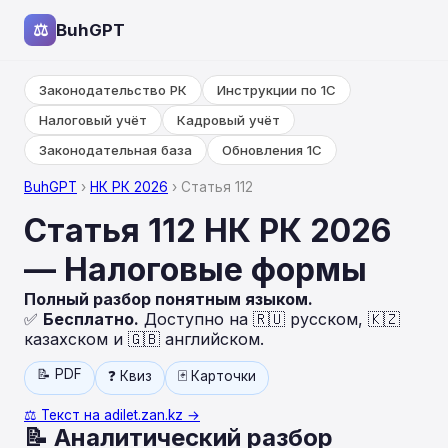
⚖
BuhGPT
Законодательство РК
Инструкции по 1С
Налоговый учёт
Кадровый учёт
Законодательная база
Обновления 1С
BuhGPT
›
НК РК 2026
› Статья 112
Статья 112 НК РК 2026
— Налоговые формы
Полный разбор понятным языком.
✅
Бесплатно.
Доступно на 🇷🇺 русском, 🇰🇿
казахском и 🇬🇧 английском.
📝 PDF
❓ Квиз
🃏 Карточки
⚖️ Текст на adilet.zan.kz →
📝 Аналитический разбор