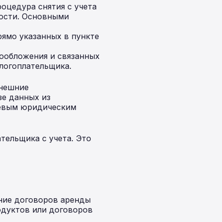
роцедура снятия с учета
ности. Основными
ямо указанных в пункте
гообложения и связанных
логоплательщика.
внешние
зе данных из
евым юридическим
тельщика с учета. Это
ние договоров аренды
одуктов или договоров