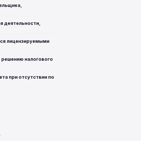
тельщика,
ия деятельности,
ихся лицензируемыми
о решению налогового
ета при отсутствии по
T