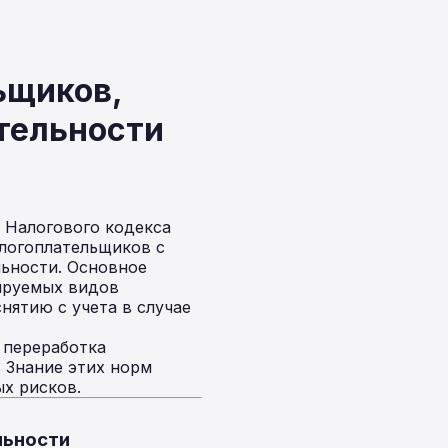
ьщиков,
тельности
 Налогового кодекса
алогоплательщиков с
льности. Основное
ируемых видов
нятию с учета в случае
 переработка
 Знание этих норм
х рисков.
льности