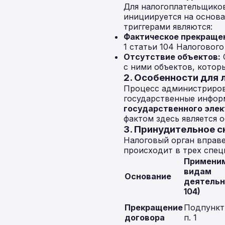
Для налогоплательщиков
инициируется на основа
триггерами являются:
Фактическое прекраще
1 статьи 104 Налогового
Отсутствие объектов:
с ними объектов, котор
2. Особенности для
Процесс администриров
государственные информ
государственного элек
фактом здесь является 
3. Принудительное с
Налоговый орган вправе
происходит в трех спец
Применим
видам
Основание
деятельн
104)
Прекращение
Подпункты 
договора
п. 1