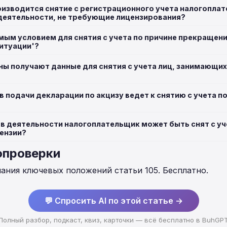
оизводится снятие с регистрационного учета налогопла
еятельности, не требующие лицензирования?
мым условием для снятия с учета по причине прекращен
ситуации'?
ны получают данные для снятия с учета лиц, занимающ
 подачи декларации по акцизу ведет к снятию с учета п
ов деятельности налогоплательщик может быть снят с уч
цензии?
опроверки
нания ключевых положений статьи 105. Бесплатно.
💬 Спросить AI по этой статье →
Полный разбор, подкаст, квиз, карточки — всё бесплатно в BuhGP