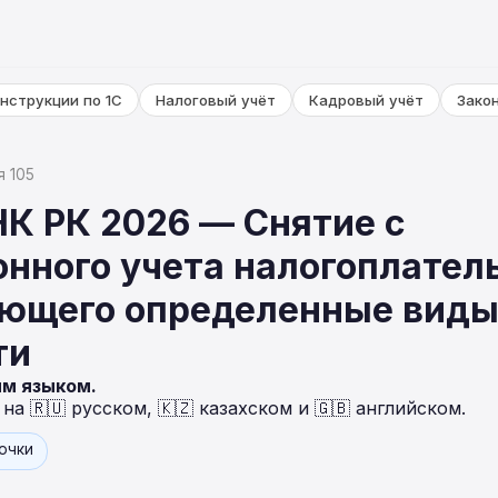
нструкции по 1С
Налоговый учёт
Кадровый учёт
Зако
я 105
НК РК 2026 — Снятие с
онного учета налогоплател
ющего определенные вид
ти
ым языком.
а 🇷🇺 русском, 🇰🇿 казахском и 🇬🇧 английском.
точки