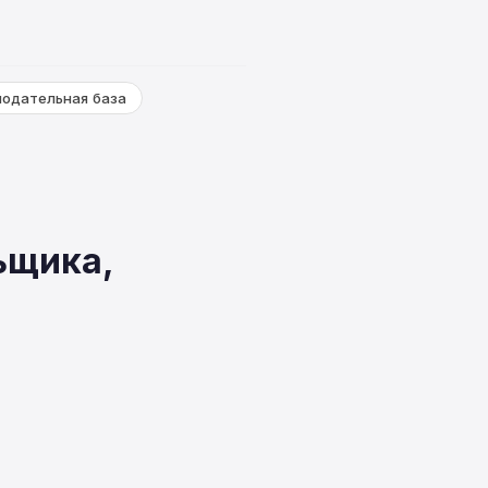
нодательная база
ьщика,
ы