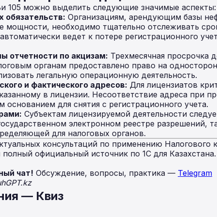
ьи 105 можно выделить следующие значимые аспекты:
х обязательств:
Организациям, арендующим базы не
 мощности, необходимо тщательно отслеживать срок
 автоматически ведет к потере регистрационного уче
ы отчетности по акцизам:
Трехмесячная просрочка д
логовым органам предоставлено право на односторон
ализовать легальную операционную деятельность.
кого и фактического адресов:
Для лицензиатов кри
указанному в лицензии. Несоответствие адреса при п
м основанием для снятия с регистрационного учета.
рами:
Субъектам лицензируемой деятельности следуе
государственном электронном реестре разрешений, та
ределяющей для налоговых органов.
ктуальных консультаций по применению Налогового к
полный официальный источник по 1С для Казахстана
ный чат!
Обсуждение, вопросы, практика —
Telegram
uhGPT.kz
ния — Квиз