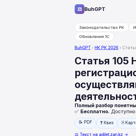
⚖
BuhGPT
Законодательство РК
И
Обновления 1С
BuhGPT
›
НК РК 2026
› Стать
Статья 105 
регистраци
осуществля
деятельнос
Полный разбор понятн
✅
Бесплатно.
Доступно н
📝 PDF
❓ Квиз
🃏 Кар
⚖️ Текст на adilet.zan.kz →