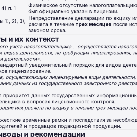
Физическое отсутствие налогоплательщика
4) п. 1
был официально указан в лицензии.
Непредставление декларации по акцизу и
1), 2), 3),
расчета в течение
трех месяцев
после ист
законом срока.
ы и их контекст
ого учета налогоплательщика... осуществляется налого
х видов деятельности, не требующих лицензирования, н
и деятельности».
андартный уведомительный порядок для видов деяте
ое лицензирование.
в, осуществляющих лицензируемые виды деятельности, 
ании данных из государственного электронного реестр
 приоритет данных государственных информационны
ельщика в вопросах лицензионного контроля.
ации или расчета по акцизу в течение трех месяцев по
 жесткие временные рамки и последствия за несоблю
одителей и продавцов подакцизной продукции.
ыводы и рекомендации