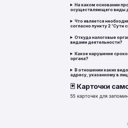
На каком основании пр
осуществляющего виды д
Что является необходи
согласно пункту 2 'Сути 
Откуда налоговые орга
видами деятельности?
Какое нарушение сроков
органа?
В отношении каких вид
адресу, указанному в ли
🃏 Карточки сам
55 карточек для запоми