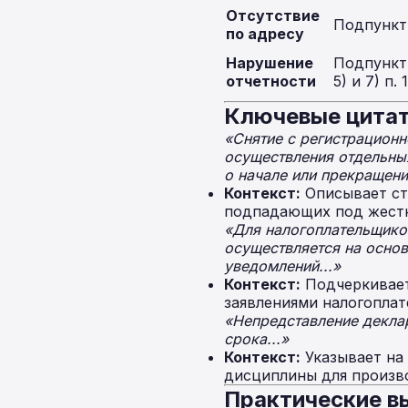
Отсутствие
Подпункт 
по адресу
Нарушение
Подпункты 
отчетности
5) и 7) п. 1
Ключевые цитат
«Снятие с регистрационн
осуществления отдельны
о начале или прекращени
Контекст:
Описывает ст
подпадающих под жестк
«Для налогоплательщико
осуществляется на основ
уведомлений...»
Контекст:
Подчеркивает
заявлениями налогоплат
«Непредставление деклар
срока...»
Контекст:
Указывает на
дисциплины для произв
Практические в