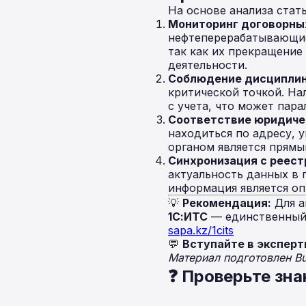
На основе анализа стат
Мониторинг договорны
нефтеперерабатывающие
так как их прекращение
деятельности.
Соблюдение дисциплин
критической точкой. На
с учета, что может пар
Соответствие юридичес
находиться по адресу, 
органом является прямы
Синхронизация с реест
актуальность данных в 
информация является оп
💡
Рекомендация:
Для а
1С:ИТС
— единственный 
sapa.kz/1cits
💬
Вступайте в эксперт
Материал подготовлен B
❓ Проверьте зна