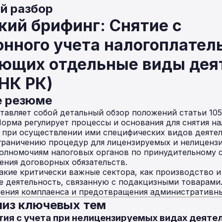
й разбор
ий брифинг: Снятие с
онного учета налогоплател
ющих отдельные виды дея
 НК РК)
е резюме
авляет собой детальный обзор положений статьи 105
Норма регулирует процессы и основания для снятия н
 при осуществлении ими специфических видов деяте
зграничению процедур для лицензируемых и нелиценз
полномочиям налоговых органов по принудительному с
ния договорных обязательств.
акие критически важные сектора, как производство и
е деятельность, связанную с подакцизными товарами.
чения комплаенса и предотвращения административны
из ключевых тем
ятия с учета при нелицензируемых видах деяте