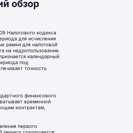
ий обзор
09 Налогового кодекса
ериода для исчисления
ые рамки для налоговой
та на недропользование.
признается календарный
периода под
спечивает точность
ндартного финансового
хватывает временной
ующим контрактам,
еления первого
ый период сокращается: