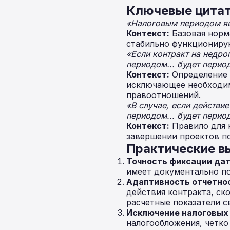
Ключевые цитат
«Налоговым периодом явл
Контекст:
Базовая норм
стабильно функциониру
«Если контракт на недро
периодом... будет перио
Контекст:
Определение 
исключающее необходим
правоотношений.
«В случае, если действи
периодом... будет перио
Контекст:
Правило для 
завершении проектов п
Практические 
Точность фиксации дат
имеет документально по
Адаптивность отчетно
действия контракта, ск
расчетные показатели с
Исключение налоговых
налогообложения, четко