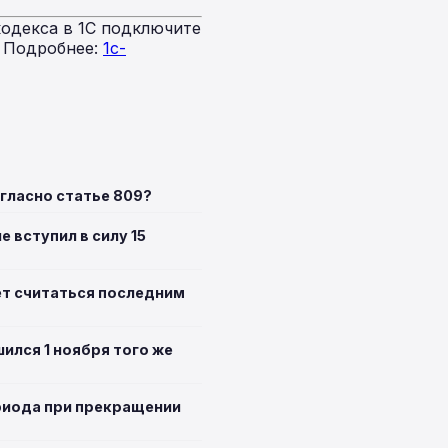
одекса в 1С подключите
. Подробнее:
1c-
гласно статье 809?
 вступил в силу 15
ет считаться последним
шился 1 ноября того же
ериода при прекращении