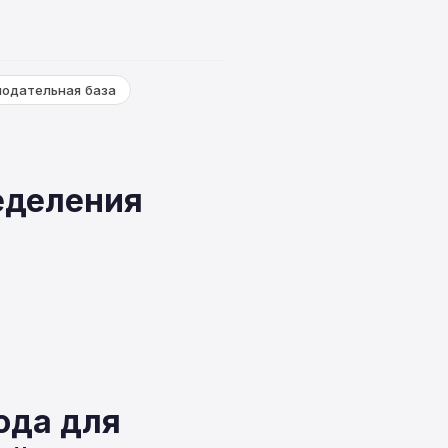
нодательная база
еделения
ода для