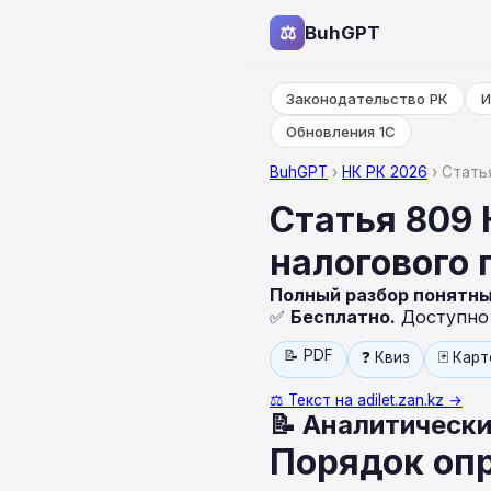
⚖
BuhGPT
Законодательство РК
И
Обновления 1С
BuhGPT
›
НК РК 2026
› Стать
Статья 809
налогового 
Полный разбор понятн
✅
Бесплатно.
Доступно н
📝 PDF
❓ Квиз
🃏 Кар
⚖️ Текст на adilet.zan.kz →
📝 Аналитически
Порядок опр