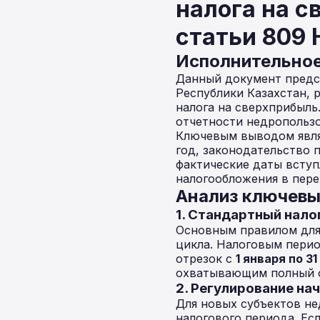
налога на с
статьи 809 
Исполнительно
Данный документ предс
Республики Казахстан, 
налога на сверхприбыль
отчетности недропользо
Ключевым выводом явля
год, законодательство 
фактические даты вступ
налогообложения в пер
Анализ ключевы
1. Стандартный нал
Основным правилом для 
цикла. Налоговым пери
отрезок с
1 января по 3
охватывающим полный о
2. Регулирование на
Для новых субъектов н
налогового периода. Есл