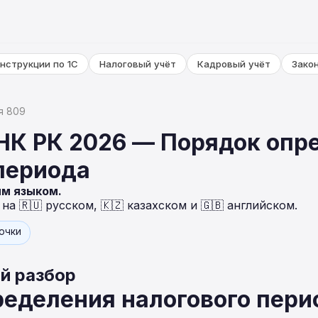
нструкции по 1С
Налоговый учёт
Кадровый учёт
Зако
я 809
 НК РК 2026 — Порядок опр
периода
ым языком.
а 🇷🇺 русском, 🇰🇿 казахском и 🇬🇧 английском.
точки
й разбор
еделения налогового пери