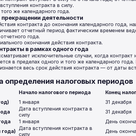
ступления контракта в силу.
 того же календарного года.
и прекращении деятельности
йствия контракта до окончания календарного года, на
ичивает отчетный период фактическим временем веде
 отчетного года.
ального окончания действия контракта.
нтракты в рамках одного года
ссматривает исключительные случаи, когда контракт
ется в пределах одного и того же календарного года.
знается весь срок действия контракта — от даты вст
а определения налоговых периодов
Начало налогового периода
Конец нало
год)
1 января
31 декабря
Дата вступления контракта в
года
31 декабря
силу
года
1 января
День оконча
Дата вступления контракта в
 года)
День оконча
силу