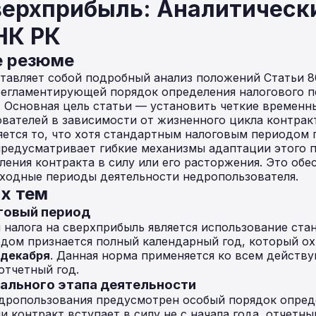
верхприбыль: Аналитическ
НК РК
е резюме
тавляет собой подробный анализ положений Статьи 8
регламентирующей порядок определения налогового п
. Основная цель статьи — установить четкие временн
вателей в зависимости от жизненного цикла контрак
ется то, что хотя стандартным налоговым периодом 
предусматривает гибкие механизмы адаптации этого 
ления контракта в силу или его расторжения. Это обе
еходные периоды деятельности недропользователя.
х тем
оговый период
налога на сверхприбыль является использование ста
одом признается полный календарный год, который о
1 декабря
. Данная норма применяется ко всем действ
тчетный год.
чального этапа деятельности
едропользования предусмотрен особый порядок опред
и контракт вступает в силу не с начала года, отчетн