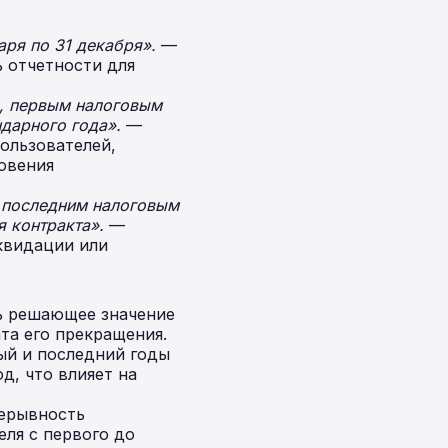
ря по 31 декабря».
—
 отчетности для
а, первым налоговым
ндарного года».
—
ользователей,
овения
, последним налоговым
я контракта».
—
квидации или
ль решающее значение
та его прекращения.
ый и последний годы
д, что влияет на
ерывность
ля с первого до