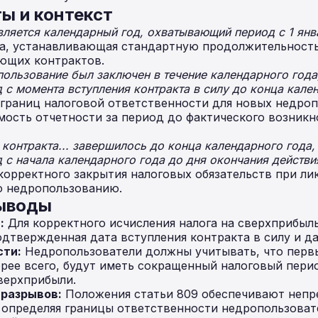
ы и контекст
яется календарный год, охватывающий период с 1 янва
а, устанавливающая стандартную продолжительность
ющих контрактов.
пользование был заключен в течение календарного год
д с момента вступления контракта в силу до конца кале
границ налоговой ответственности для новых недроп
ость отчетности за период до фактического возникн
е контракта... завершилось до конца календарного года
д с начала календарного года до дня окончания действи
корректного закрытия налоговых обязательств при ли
о недропользованию.
выводы
:
Для корректного исчисления налога на сверхприбы
дтвержденная дата вступления контракта в силу и да
сти:
Недропользователи должны учитывать, что перв
орее всего, будут иметь сокращенный налоговый перио
верхприбыли.
 разрывов:
Положения статьи 809 обеспечивают непр
 определяя границы ответственности недропользовате