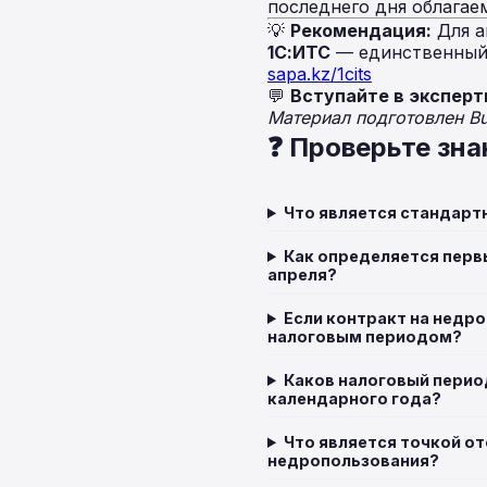
последнего дня облагае
💡
Рекомендация:
Для а
1С:ИТС
— единственный 
sapa.kz/1cits
💬
Вступайте в эксперт
Материал подготовлен B
❓ Проверьте зна
Что является стандарт
Как определяется первы
апреля?
Если контракт на недр
налоговым периодом?
Каков налоговый период
календарного года?
Что является точкой о
недропользования?