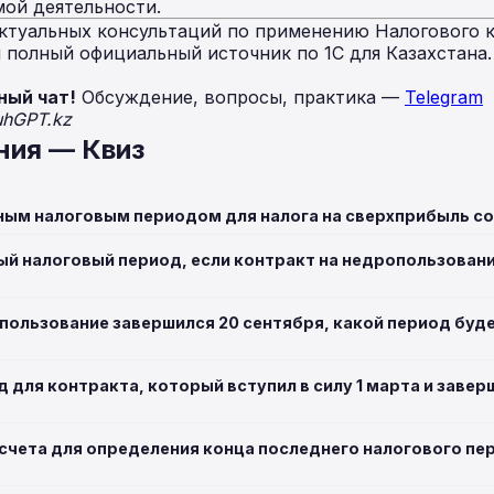
мой деятельности.
ктуальных консультаций по применению Налогового к
полный официальный источник по 1С для Казахстана
ный чат!
Обсуждение, вопросы, практика —
Telegram
uhGPT.kz
ния — Квиз
ным налоговым периодом для налога на сверхприбыль со
й налоговый период, если контракт на недропользование
опользование завершился 20 сентября, какой период буд
 для контракта, который вступил в силу 1 марта и завер
тсчета для определения конца последнего налогового п