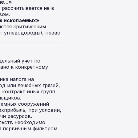
е...»
 рассчитывается не в
вом.
ых ископаемых»
яется критическим
т углеводороды), право
:
дельный учет по
зано к конкретному
ика налога на
д или лечебных грязей,
 контракт иных групп
льщиков.
земных сооружений
рхприбыль, при условии,
чи ресурсов.
ельств необходимо
тся первичным фильтром