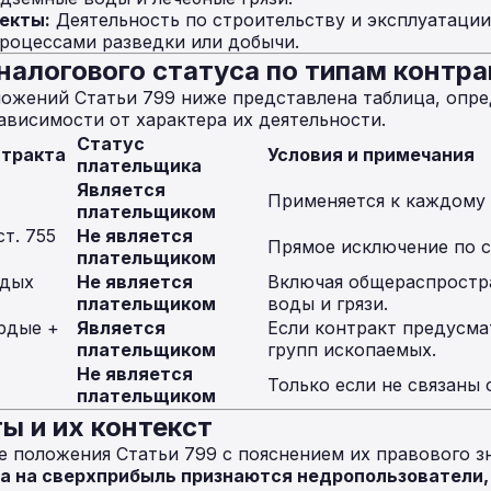
екты:
Деятельность по строительству и эксплуатации
роцессами разведки или добычи.
налогового статуса по типам контра
ожений Статьи 799 ниже представлена таблица, опр
ависимости от характера их деятельности.
Статус
нтракта
Условия и примечания
плательщика
Является
Применяется к каждому 
плательщиком
ст. 755
Не является
Прямое исключение по с
плательщиком
рдых
Не является
Включая общераспростр
плательщиком
воды и грязи.
рдые +
Является
Если контракт предусма
плательщиком
групп ископаемых.
Не является
Только если не связаны 
плательщиком
ы и их контекст
положения Статьи 799 с пояснением их правового зн
а на сверхприбыль признаются недропользователи