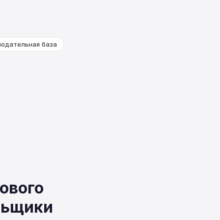
нодательная база
и
ового
льщики