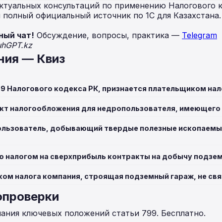
ктуальных консультаций по применению Налогового к
полный официальный источник по 1С для Казахстана
ный чат!
Обсуждение, вопросы, практика —
Telegram
uhGPT.kz
ния — Квиз
99 Налогового кодекса РК, признается плательщиком на
кт налогообложения для недропользователя, имеющего
ользователь, добывающий твердые полезные ископаемые,
 налогом на сверхприбыль контракты на добычу подзе
ком налога компания, строящая подземный гараж, не св
опроверки
нания ключевых положений статьи 799. Бесплатно.