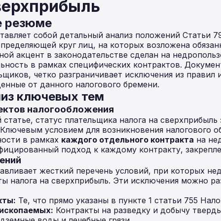
сверхприбыль
е резюме
авляет собой детальный анализ положений Статьи 7
определяющей круг лиц, на которых возложена обязан
ной акцент в законодательстве сделан на недропольз
ьность в рамках специфических контрактов. Докумен
ьщиков, четко разграничивает исключения из правил
енные от данного налогового бремени.
из ключевых тем
ъектов налогообложения
 статье, статус плательщика налога на сверхприбыль 
 Ключевым условием для возникновения налогового об
ности в рамках
каждого отдельного контракта
на не
фицированный подход к каждому контракту, закрепле
чений
авливает жесткий перечень условий, при которых не
ы налога на сверхприбыль. Эти исключения можно ра
кты:
Те, что прямо указаны в пункте 1 статьи 755 Нало
ископаемых:
Контракты на разведку и добычу тверд
дземные воды и лечебные грязи.