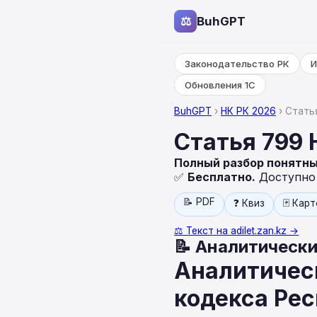
⚖
BuhGPT
Законодательство РК
И
Обновления 1С
BuhGPT
›
НК РК 2026
› Стать
Статья 799
Полный разбор понятн
✅
Бесплатно.
Доступно н
📝 PDF
❓ Квиз
🃏 Кар
⚖️ Текст на adilet.zan.kz →
📝 Аналитически
Аналитическ
кодекса Ре