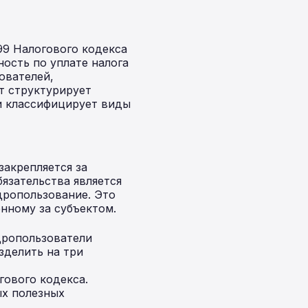
99 Налогового кодекса
ность по уплате налога
ователей,
т структурирует
 и классифицирует виды
закрепляется за
язательства является
дропользование. Это
нному за субъектом.
дропользователи
зделить на три
гового кодекса.
ых полезных