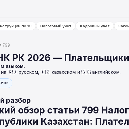
нструкции по 1С
Налоговый учёт
Кадровый учёт
Зако
я 799
 НК РК 2026 — Плательщик
ым языком.
а 🇷🇺 русском, 🇰🇿 казахском и 🇬🇧 английском.
точки
й разбор
ий обзор статьи 799 Налог
спублики Казахстан: Плате