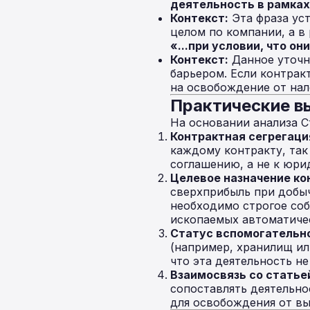
деятельность в рамках
Контекст:
Эта фраза уст
целом по компании, а в
«...при условии, что 
Контекст:
Данное уточн
барьером. Если контрак
на освобождение от нал
Практические в
На основании анализа 
Контрактная сегрегаци
каждому контракту, так
соглашению, а не к юри
Целевое назначение ко
сверхприбыль при добыч
необходимо строгое соб
ископаемых автоматиче
Статус вспомогательн
(например, хранилищ ил
что эта деятельность н
Взаимосвязь со статьей
сопоставлять деятельно
для освобождения от вы