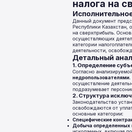
налога на 
Исполнительно
Данный документ предст
Республики Казахстан, 
на сверхприбыль. Основ
осуществляющих деятел
категории налогоплател
деятельности, освобожд
Детальный анал
1. Определение суб
Согласно анализируемой
недропользователями
.
осуществление деятель
подразумевает персони
2. Структура исклю
Законодательство устан
освобождаются от уплат
основные категории:
Специфические контра
Добыча определенных 
ископаемых, включая по