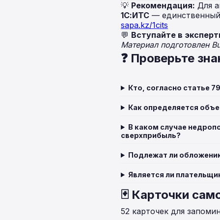
💡
Рекомендация:
Для а
1С:ИТС
— единственный 
sapa.kz/1cits
💬
Вступайте в эксперт
Материал подготовлен B
❓ Проверьте зна
Кто, согласно статье 7
Как определяется объе
В каком случае недроп
сверхприбыль?
Подлежат ли обложению
Является ли плательщи
🃏 Карточки сам
52 карточек для запоми