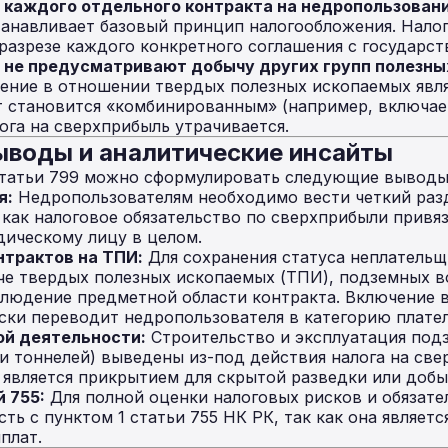
 каждого отдельного контракта на недропользовани
анавливает базовый принцип налогообложения. Налог
 разрезе каждого конкретного соглашения с государст
они не предусматривают добычу других групп полезн
ение в отношении твердых полезных ископаемых явл
т становится «комбинированным» (например, включае
ога на сверхприбыль утрачивается.
ыводы и аналитические инсайты
Статьи 799 можно сформулировать следующие выводы
я:
Недропользователям необходимо вести четкий раз
 как налоговое обязательство по сверхприбыли привя
дическому лицу в целом.
нтрактов на ТПИ:
Для сохранения статуса неплательщ
е твердых полезных ископаемых (ТПИ), подземных во
людение предметной области контракта. Включение в
ски переводит недропользователя в категорию плате
ой деятельности:
Строительство и эксплуатация под
и тоннелей) выведены из-под действия налога на све
е является прикрытием для скрытой разведки или добы
 755:
Для полной оценки налоговых рисков и обязат
сть с пунктом 1 статьи 755 НК РК, так как она являе
плат.