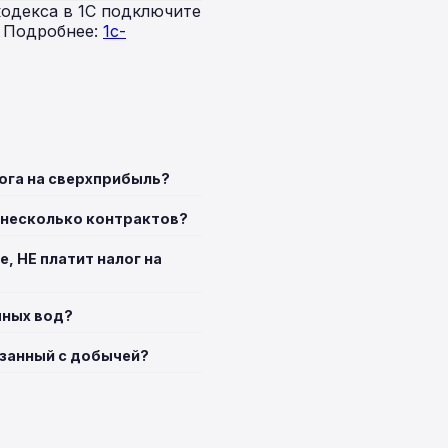
одекса в 1С подключите
. Подробнее:
1c-
лога на сверхприбыль?
 несколько контрактов?
 НЕ платит налог на
мных вод?
язанный с добычей?