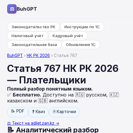
⚖
BuhGPT
Законодательство РК
Инструкции по 1С
Налоговый учёт
Кадровый учёт
Законодательная база
Обновления 1С
BuhGPT
›
НК РК 2026
› Статья 767
Статья 767 НК РК 2026
— Плательщики
Полный разбор понятным языком.
✅
Бесплатно.
Доступно на 🇷🇺 русском, 🇰🇿
казахском и 🇬🇧 английском.
📝 PDF
❓ Квиз
🃏 Карточки
⚖️ Текст на adilet.zan.kz →
📝 Аналитический разбор