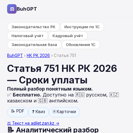
⚖
BuhGPT
Законодательство РК
Инструкции по 1С
Налоговый учёт
Кадровый учёт
Законодательная база
Обновления 1С
BuhGPT
›
НК РК 2026
› Статья 751
Статья 751 НК РК 2026
— Сроки уплаты
Полный разбор понятным языком.
✅
Бесплатно.
Доступно на 🇷🇺 русском, 🇰🇿
казахском и 🇬🇧 английском.
📝 PDF
❓ Квиз
🃏 Карточки
⚖️ Текст на adilet.zan.kz →
📝 Аналитический разбор