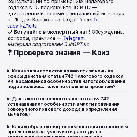
консультаций по применению Налогового
кодекса в 1С подключите
1С:ИТС
—
единственный полный официальный источник
по 1С для Казахстана. Подробнее:
1c-
sapa.kz/1cits
💬
Вступайте в экспертный чат!
Обсуждение,
вопросы, практика —
Telegram
Материал подготовлен BuhGPT.kz
❓ Проверьте знания — Квиз
Какие типы проектов прямо исключены из
сферы действия статьи 742 Налогового кодекса
РК, касающейся особенностей налогообложения
недропользователей по сложным проектам?
Для какого основного налога статья 742
устанавливает особенности в части признания
совокупного годового дохода и определения
вычетов?
Каким образом недропользователи по сложным
проектам могут учитывать расходы на
геологическое изучение и разведку при