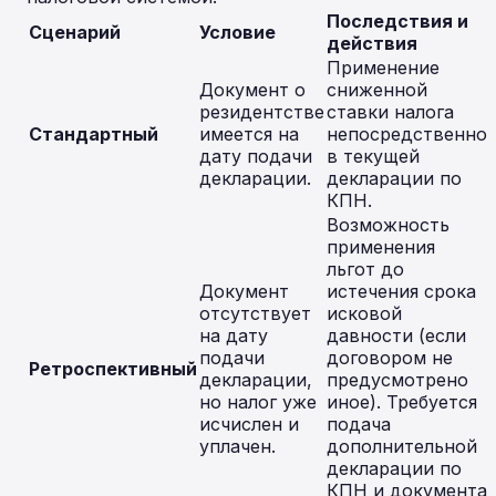
Последствия и
Сценарий
Условие
действия
Применение
Документ о
сниженной
резидентстве
ставки налога
Стандартный
имеется на
непосредственно
дату подачи
в текущей
декларации.
декларации по
КПН.
Возможность
применения
льгот до
Документ
истечения срока
отсутствует
исковой
на дату
давности (если
подачи
договором не
Ретроспективный
декларации,
предусмотрено
но налог уже
иное). Требуется
исчислен и
подача
уплачен.
дополнительной
декларации по
КПН и документа