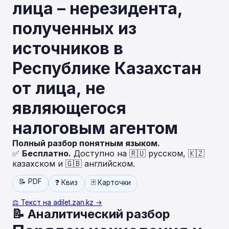
лица – нерезидента,
полученных из
источников в
Республике Казахстан
от лица, не
являющегося
налоговым агентом
Полный разбор понятным языком.
✅
Бесплатно.
Доступно на 🇷🇺 русском, 🇰🇿
казахском и 🇬🇧 английском.
📝 PDF
❓ Квиз
🃏 Карточки
⚖️ Текст на adilet.zan.kz →
📝 Аналитический разбор