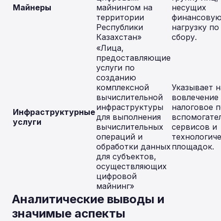
Майнеры
майнингом на
несущих
территории
финансову
Республики
нагрузку по
Казахстан»
сбору.
«Лица,
предоставляющие
услуги по
созданию
комплексной
Указывает н
вычислительной
вовлечение
инфраструктуры
налоговое п
Инфраструктурные
для выполнения
вспомогате
услуги
вычислительных
сервисов и
операций и
технологич
обработки данных
площадок.
для субъектов,
осуществляющих
цифровой
майнинг»
Аналитические выводы и
значимые аспекты