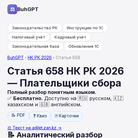
⚖
BuhGPT
Законодательство РК
Инструкции по 1С
Налоговый учёт
Кадровый учёт
Законодательная база
Обновления 1С
BuhGPT
›
НК РК 2026
› Статья 658
Статья 658 НК РК 2026
— Плательщики сбора
Полный разбор понятным языком.
✅
Бесплатно.
Доступно на 🇷🇺 русском, 🇰🇿
казахском и 🇬🇧 английском.
📝 PDF
❓ Квиз
🃏 Карточки
⚖️ Текст на adilet.zan.kz →
📝 Аналитический разбор