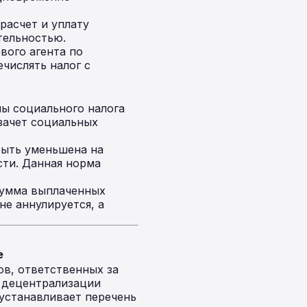
асчет и уплату
тельностью.
вого агента по
числять налог с
ы социального налога
зачет социальных
быть уменьшена на
сти. Данная норма
сумма выплаченных
е аннулируется, а
е
ов, ответственных за
 децентрализации
 устанавливает перечень