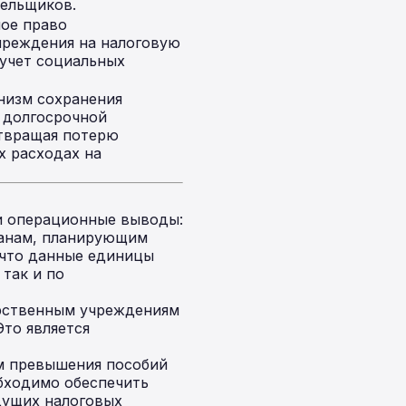
ельщиков.
ое право
чреждения на налоговую
учет социальных
низм сохранения
 долгосрочной
твращая потерю
х расходах на
 и операционные выводы:
анам, планирующим
 что данные единицы
так и по
арственным учреждениям
Это является
м превышения пособий
обходимо обеспечить
дущих налоговых