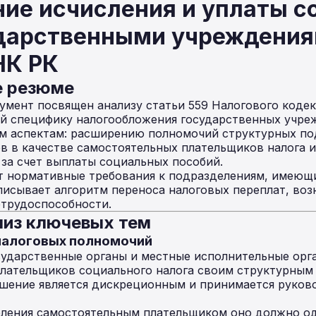
ние исчисления и уплаты с
ударственными учреждения
НК РК
е резюме
мент посвящен анализу статьи 559 Налогового кодек
ей специфику налогообложения государственных учре
ум аспектам: расширению полномочий структурных п
в в качестве самостоятельных плательщиков налога 
 за счет выплаты социальных пособий.
т нормативные требования к подразделениям, имеющи
писывает алгоритм переноса налоговых переплат, во
етрудоспособности.
из ключевых тем
 налоговых полномочий
осударственные органы и местные исполнительные ор
плательщиков социального налога своим структурным
ешение является дискреционным и принимается руко
еления самостоятельным плательщиком оно должно о