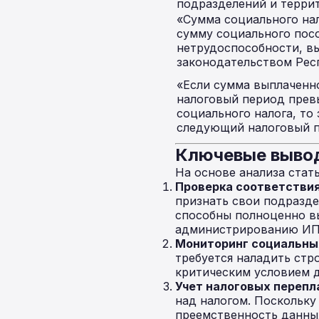
подразделений и терри
«Сумма социального нал
сумму социального пос
нетрудоспособности, вы
законодательством Респ
«Если сумма выплаченно
налоговый период прев
социального налога, то
следующий налоговый п
Ключевые вывод
На основе анализа стат
Проверка соответстви
признать свои подразде
способны полноценно вы
администрированию ИПН
Мониторинг социальны
требуется наладить стр
критическим условием д
Учет налоговых перепл
над налогом. Поскольку
преемственность данны