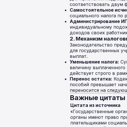
соответствовать двум 
Самостоятельное исчис
социального налога по 
Администрирование ИП
индивидуальному подохо
доходов своих работник
2. Механизм налогов
Законодательство преду
для государственных у
выплат.
Уменьшение налога:
Сум
величину выплаченного 
действует строго в рам
Перенос остатка:
Кодек
пособий превышает начи
переносится на следующ
Важные цитаты 
Цитата из источника
«Государственные орга
органы имеют право пр
плательщиками социаль