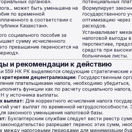
ториальных органов».
потенциальных плат
ога... может быть уменьшена на
Формулирует законн
обия по временной
государственного у
плаченного в соответствии с
оптимизацию через 
ублики Казахстан».
расходов.
Устанавливает меха
го социального пособия за
налоговой выгоды в
ышает сумму исчисленного
перспективе, предо
 это превышение переносится на
средств при высоки
ериод».
больничные листы.
ы и рекомендации к действию
ьи 559 НК РК выделяются следующие стратегические
я критериям децентрализации:
Государственным орг
ления плательщиками налога, необходимо убедиться,
полнять функции как по расчету социального налога, 
 у источника выплаты.
х выплат:
Для корректного исчисления налога госуд
огий учет выплат по временной нетрудоспособности. 
ля законного уменьшения налоговой базы.
ат:
Бухгалтерским службам следует вести реестр сум
 законодательство разрешает перенос этих сумм, не
х между налоговыми периодами для минимизации бу