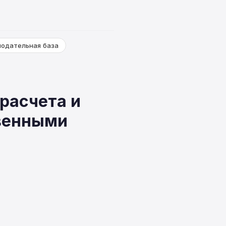
нодательная база
расчета и
твенными