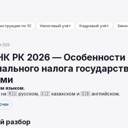
нструкции по 1С
Налоговый учёт
Кадровый учёт
Зако
я 559
НК РК 2026 — Особенности 
иального налога государс
ями
ым языком.
а 🇷🇺 русском, 🇰🇿 казахском и 🇬🇧 английском.
точки
й разбор