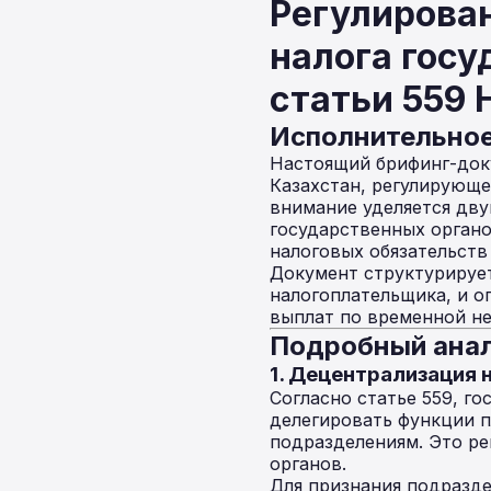
Регулирова
налога гос
статьи 559 
Исполнительно
Настоящий брифинг-доку
Казахстан, регулирующ
внимание уделяется дв
государственных органо
налоговых обязательств
Документ структурируе
налогоплательщика, и о
выплат по временной н
Подробный анал
1. Децентрализация
Согласно статье 559, г
делегировать функции 
подразделениям. Это р
органов.
Для признания подразд