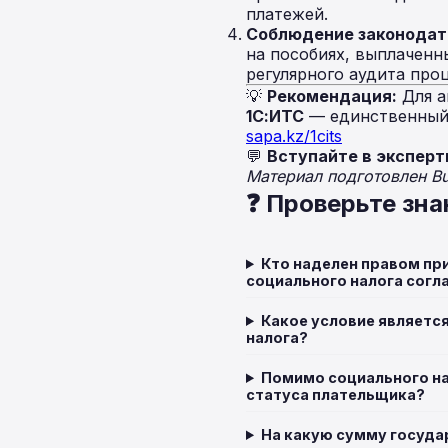
платежей.
Соблюдение законодат
на пособиях, выплаченн
регулярного аудита про
💡
Рекомендация:
Для а
1С:ИТС
— единственный 
sapa.kz/1cits
💬
Вступайте в эксперт
Материал подготовлен B
❓ Проверьте зна
Кто наделен правом пр
социального налога согл
Какое условие являетс
налога?
Помимо социального на
статуса плательщика?
На какую сумму госуда