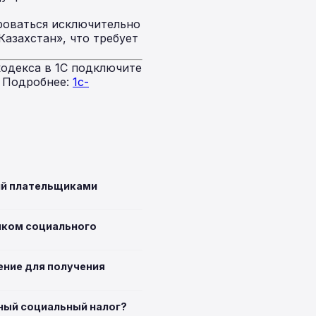
роваться исключительно
Казахстан», что требует
одекса в 1С подключите
. Подробнее:
1c-
ий плательщиками
иком социального
ние для получения
ный социальный налог?