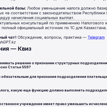
ельной базы:
Любое уменьшение налога должно бази
ых «в соответствии с законодательством Республики 
цедур начисления социальных выплат.
ктуальных консультаций по применению Налогового к
полный официальный источник по 1С для Казахстана
ный чат!
Обсуждение, вопросы, практика —
Telegram
uhGPT.kz
ния — Квиз
инимать решение о признании структурных подразделен
асно Статье 559?
я обязательным для признания подразделения плательщ
лога, какую еще функцию должно выполнять подразделе
рственное учреждение имеет право уменьшить исчислен