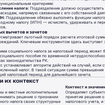
функциональным критериям:
ление налога:
Подразделение должно осуществлять р
расходам, напрямую связанным с его собственной дея
Н:
Подразделение обязано выполнять функции налого
дному налогу (ИПН) — исчислять, удерживать и пере
ов.
ых вычетов и зачетов
сматривает льготный порядок расчета итоговой сумм
чреждений. Ключевым инструментом здесь выступает 
ма социального налога за налоговый период может 
социального пособия по временной нетрудоспособно
ках законодательства РК.
с устанавливает алгоритм действий на случай, если 
сленный налог. В такой ситуации сумма превышения н
ий налоговый период для дальнейшего зачета.
и их контекст
Контекст и значени
ны и местные исполнительные
Определяет субъект
инимать решение о признании
принятие решения о
ного налога своих структурных
налогового учета, и