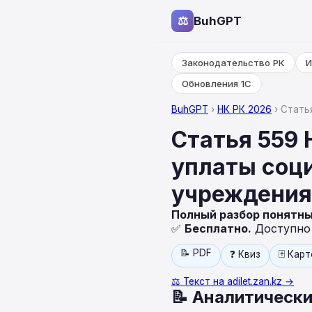
⚖
BuhGPT
Законодательство РК
И
Обновления 1С
BuhGPT
›
НК РК 2026
› Стать
Статья 559 
уплаты соц
учреждени
Полный разбор понятн
✅
Бесплатно.
Доступно н
📝 PDF
❓ Квиз
🃏 Кар
⚖️ Текст на adilet.zan.kz →
📝 Аналитически